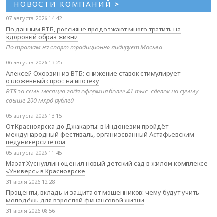
НОВОСТИ КОМПАНИЙ
>
07 августа 2026 14:42
По данным ВТБ, россияне продолжают много тратить на
здоровый образ жизни
По тратам на спорт традиционно лидирует Москва
06 августа 2026 13:25
Алексей Охорзин из ВТБ: снижение ставок стимулирует
отложенный спрос на ипотеку
ВТБ за семь месяцев года оформил более 41 тыс. сделок на сумму
свыше 200 млрд рублей
05 августа 2026 13:15
От Красноярска до Джакарты: в Индонезии пройдёт
международный фестиваль, организованный Астафьевским
педуниверситетом
05 августа 2026 11:45
Марат Хуснуллин оценил новый детский сад в жилом комплексе
«Универс» в Красноярске
31 июля 2026 12:28
Проценты, вклады и защита от мошенников: чему будут учить
молодёжь для взрослой финансовой жизни
31 июля 2026 08:56