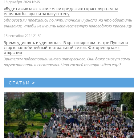
18 декабря 2024 16:45
«Будет ажиотаж»: какие елки предлагают красноярцам на
елочных базарах и за какую цену
Sibnovosti.ru проехались по пяти точкам и узнали, на что обратить
внимание, чтобы не купить некачественную новогоднюю красавицу
15 сентября 2024 21:30
Время удивлять и удивляться. В красноярском театре Пушкина
стартовал юбилейный театральный сезон. Фоторепортаж с
открытия
Зрителям подготовили много интересного. Они даже смогут сами
поучаствовать в спектаклях. Что гостей театра ждет еще?
СТАТЬИ
>