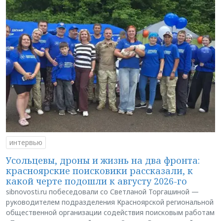
интервью
Усольцевы, дроны и жизнь на два фронта:
красноярские поисковики рассказали, к
какой черте подошли к августу 2026-го
sibnovosti.ru побеседовали со Светланой Торгашиной —
руководителем подразделения Красноярской региональной
общественной организации содействия поисковым работам