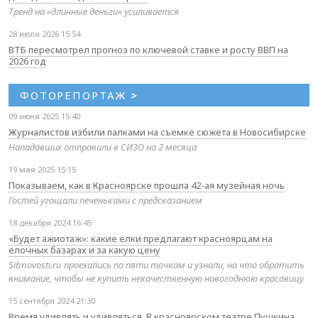
Тренд на «длинные деньги» усиливается
28 июля 2026 15:54
ВТБ пересмотрел прогноз по ключевой ставке и росту ВВП на
2026 год
ФОТОРЕПОРТАЖ
>
09 июня 2025 15:40
Журналистов избили палками на съемке сюжета в Новосибирске
Нападавших отправили в СИЗО на 2 месяца
19 мая 2025 15:15
Показываем, как в Красноярске прошла 42-ая музейная ночь
Гостей угощали печеньками с предсказанием
18 декабря 2024 16:45
«Будет ажиотаж»: какие елки предлагают красноярцам на
елочных базарах и за какую цену
Sibnovosti.ru проехались по пяти точкам и узнали, на что обратить
внимание, чтобы не купить некачественную новогоднюю красавицу
15 сентября 2024 21:30
Время удивлять и удивляться. В красноярском театре Пушкина