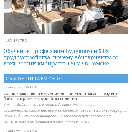
Общество
Обучение профессиям будущего и 94%
трудоустройства: почему абитуриенты со
всей России выбирают ТУСУР в Томске
САМОЕ ЧИТАЕМОЕ
>
07 августа 2026 13:30
Учёные завершили изучение экосистемы и запасов омуля в
Байкале в рамках крупной экспедиции
Учёные Байкальского филиала Всероссийского научно-
исследовательского института рыбного хозяйства и океанографии»
изучили динамику формирования запасов омуля и состояние
экосистемы в рыбопромысловых районах озера
05 августа 2026 18:32