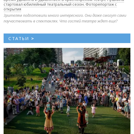
стартовал юбилейный театральный сезон. Фоторепортаж с
открытия
Зрителям подготовили много интересного. Они даже смогут сами
поучаствовать в спектаклях. Что гостей театра ждет еще?
СТАТЬИ
>