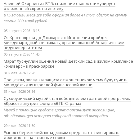
Алексей Охорзин из ВТБ: снижение ставок стимулирует
отложенный спрос на ипотеку
ВТБ за семь месяцев года оформил более 41 тыс. сделок на сумму
свыше 200 млрд рублей
05 августа 2026 13:15
От Красноярска до Джакарты: в Индонезии пройдёт
международный фестиваль, организованный Астафьевским
педуниверситетом
05 августа 2026 11:45
Марат Хуснуллин оценил новый детский сад в жилом комплексе
«Универс» в Красноярске
31 июля 2026 12:28
Проценты, вклады и защита от мошенников: чему будут учить
молодёжь для взрослой финансовой жизни
31 июля 2026 08:56
Сухобузимский музей стал победителем грантовой программы
«Красота внутри» фонда «ВТБ-Страна»
Музей с помощью средств гранта организует экспозицию,
объединяющую историю сибирской золотой лихорадки
29 июля 2026 11:50
Рынок сбережений: вкладчикам предлагают фиксировать
доходность на длинные сроки