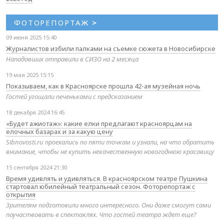
ФОТОРЕПОРТАЖ
>
09 июня 2025 15:40
Журналистов избили палками на съемке сюжета в Новосибирске
Нападавших отправили в СИЗО на 2 месяца
19 мая 2025 15:15
Показываем, как в Красноярске прошла 42-ая музейная ночь
Гостей угощали печеньками с предсказанием
18 декабря 2024 16:45
«Будет ажиотаж»: какие елки предлагают красноярцам на
елочных базарах и за какую цену
Sibnovosti.ru проехались по пяти точкам и узнали, на что обратить
внимание, чтобы не купить некачественную новогоднюю красавицу
15 сентября 2024 21:30
Время удивлять и удивляться. В красноярском театре Пушкина
стартовал юбилейный театральный сезон. Фоторепортаж с
открытия
Зрителям подготовили много интересного. Они даже смогут сами
поучаствовать в спектаклях. Что гостей театра ждет еще?