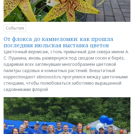
События
От флокса до камнеломки: как прошла
последняя июльская выставка цветов
Цветочный вернисаж, столь привычный для сквера имени А.
С. Пушкина, вновь развернулся под сводом сосен и берёз,
одаривая всех заглянувших многообразием цветовой
палитры садовых и комнатных растений. Внештатный
корреспондент sibnovosti.ru прогулялся между цветочными
стендами, чтобы полюбоваться заботливо выращенной
садовниками флорой