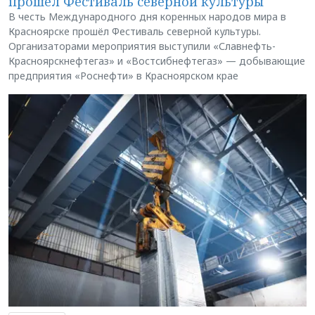
прошёл Фестиваль северной культуры
В честь Международного дня коренных народов мира в
Красноярске прошёл Фестиваль северной культуры.
Организаторами мероприятия выступили «Славнефть-
Красноярскнефтегаз» и «Востсибнефтегаз» — добывающие
предприятия «Роснефти» в Красноярском крае