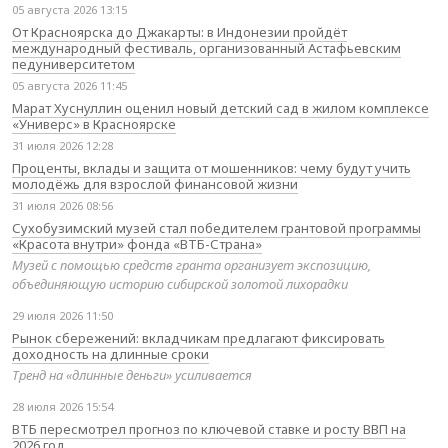
05 августа 2026 13:15
От Красноярска до Джакарты: в Индонезии пройдёт
международный фестиваль, организованный Астафьевским
педуниверситетом
05 августа 2026 11:45
Марат Хуснуллин оценил новый детский сад в жилом комплексе
«Универс» в Красноярске
31 июля 2026 12:28
Проценты, вклады и защита от мошенников: чему будут учить
молодёжь для взрослой финансовой жизни
31 июля 2026 08:56
Сухобузимский музей стал победителем грантовой программы
«Красота внутри» фонда «ВТБ-Страна»
Музей с помощью средств гранта организует экспозицию,
объединяющую историю сибирской золотой лихорадки
29 июля 2026 11:50
Рынок сбережений: вкладчикам предлагают фиксировать
доходность на длинные сроки
Тренд на «длинные деньги» усиливается
28 июля 2026 15:54
ВТБ пересмотрел прогноз по ключевой ставке и росту ВВП на
2026 год