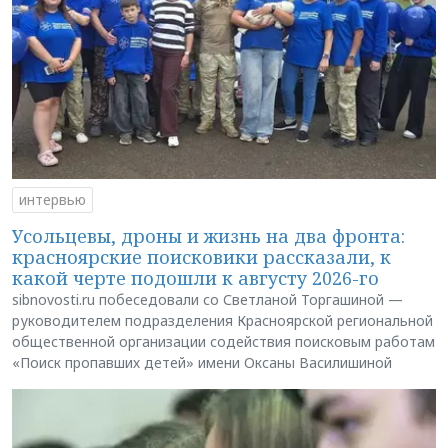
интервью
Усольцевы, дроны и жизнь на два фронта:
красноярские поисковики рассказали, к
какой черте подошли к августу 2026-го
sibnovosti.ru побеседовали со Светланой Торгашиной —
руководителем подразделения Красноярской региональной
общественной организации содействия поисковым работам
«Поиск пропавших детей» имени Оксаны Василишиной