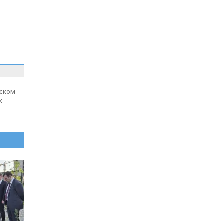
вском
х