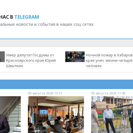
НАС В
TELEGRAM
альные новости и события в наших соц сетях
Умер депутат Госдумы от
Ночной пожар в Хабаро
Красноярского края Юрий
крае унёс жизни четырё
Швыткин
человек
05 августа 2026 13:15
05 августа 2026 11:45