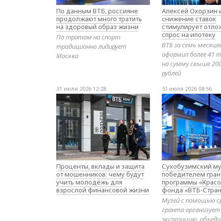
По данным ВТБ, россияне
Алексей Охорзин и
продолжают много тратить
снижение ставок
на здоровый образ жизни
стимулирует отл
спрос на ипотеку
По тратам на спорт
ВТБ за семь месяце
традиционно лидирует
оформил более 41 т
Москва
на сумму свыше 20
рублей
31 июля 2026 12:28
31 июля 2026 08:56
Проценты, вклады и защита
Сухобузимский му
от мошенников: чему будут
победителем гран
учить молодёжь для
программы «Красо
взрослой финансовой жизни
фонда «ВТБ-Стран
Музей с помощью с
гранта организует
экспозицию, объе