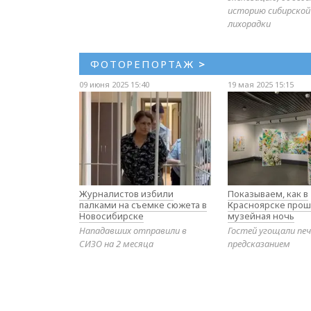
историю сибирской
лихорадки
ФОТОРЕПОРТАЖ
>
09 июня 2025 15:40
19 мая 2025 15:15
Журналистов избили
Показываем, как в
палками на съемке сюжета в
Красноярске прош
Новосибирске
музейная ночь
Нападавших отправили в
Гостей угощали печ
СИЗО на 2 месяца
предсказанием