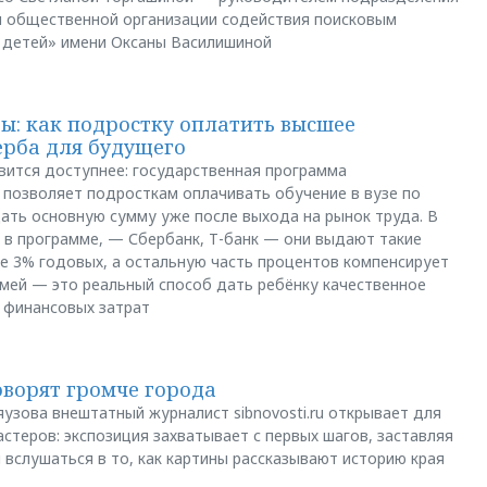
й общественной организации содействия поисковым
 детей» имени Оксаны Василишиной
: как подростку оплатить высшее
ерба для будущего
вится доступнее: государственная программа
позволяет подросткам оплачивать обучение в вузе по
щать основную сумму уже после выхода на рынок труда. В
 в программе, — Сбербанк, Т-банк — они выдают такие
е 3% годовых, а остальную часть процентов компенсирует
емей — это реальный способ дать ребёнку качественное
 финансовых затрат
оворят громче города
яузова внештатный журналист sibnovosti.ru открывает для
стеров: экспозиция захватывает с первых шагов, заставляя
 вслушаться в то, как картины рассказывают историю края