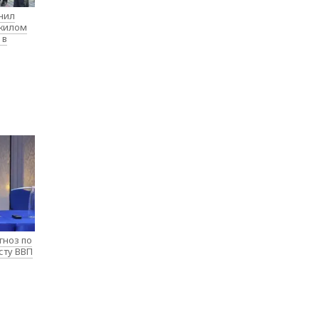
нил
 жилом
 в
гноз по
сту ВВП