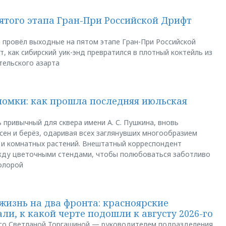
пятого этапа Гран-При Российской Дрифт
u провёл выходные на пятом этапе Гран-При Российской
, как сибирский уик-энд превратился в плотный коктейль из
тельского азарта
ломки: как прошла последняя июльская
 привычный для сквера имени А. С. Пушкина, вновь
сен и берёз, одаривая всех заглянувших многообразием
 и комнатных растений. Внештатный корреспондент
между цветочными стендами, чтобы полюбоваться заботливо
флорой
жизнь на два фронта: красноярские
ли, к какой черте подошли к августу 2026-го
и со Светланой Торгашиной — руководителем подразделения