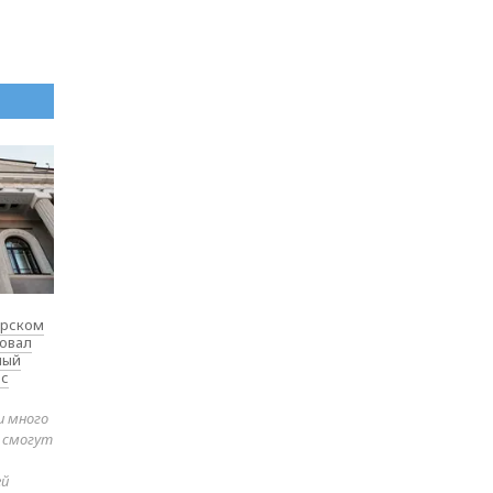
ярском
товал
ный
 с
и много
е смогут
ей