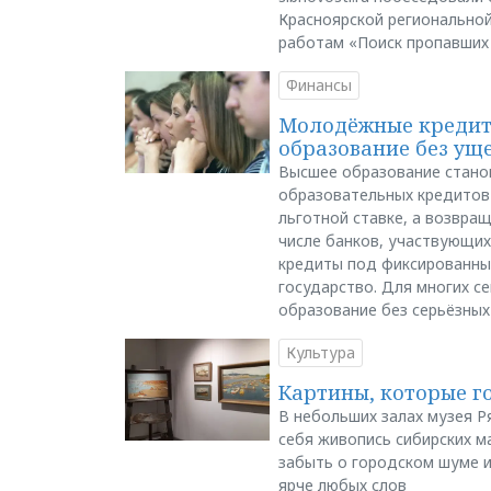
Красноярской регионально
работам «Поиск пропавших
Финансы
Молодёжные кредиты
образование без ущ
Высшее образование стано
образовательных кредитов 
льготной ставке, а возвра
числе банков, участвующих
кредиты под фиксированны
государство. Для многих с
образование без серьёзных
Культура
Картины, которые г
В небольших залах музея Р
себя живопись сибирских ма
забыть о городском шуме и
ярче любых слов