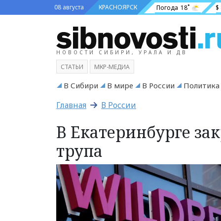
08 августа
КРАСНОЯРСК
Погода
18˚
$
НОВОСТИ СИБИРИ, УРАЛА И ДВ
СТАТЬИ
МКР-МЕДИА
В Сибири
В мире
В России
Политика
Главная
В России
В Екатеринбурге зак
трупа