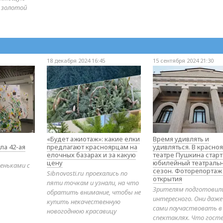
 золотой
18 декабря 2024 16:45
15 сентября 2024 21:30
«Будет ажиотаж»: какие елки
Время удивлять и
ла 42-ая
предлагают красноярцам на
удивляться. В красно
елочных базарах и за какую
театре Пушкина стар
цену
юбилейный театраль
еньками с
сезон. Фоторепортаж
Sibnovosti.ru проехались по
открытия
пяти точкам и узнали, на что
Зрителям подготовил
обратить внимание, чтобы не
интересного. Они даж
купить некачественную
сами поучаствовать в
новогоднюю красавицу
спектаклях. Что гост