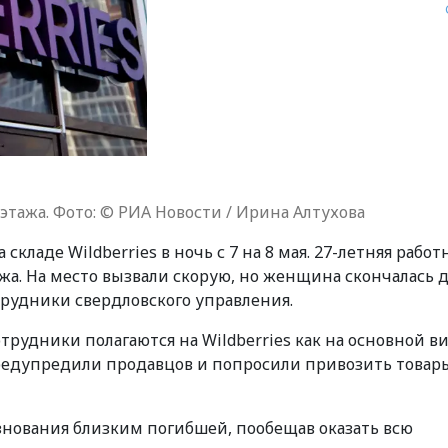
этажа. Фото: © РИА Новости / Ирина Алтухова
кладе Wildberries в ночь с 7 на 8 мая. 27-летняя рабо
ажа. На место вызвали скорую, но женщина скончалась 
рудники свердловского управления.
трудники полагаются на Wildberries как на основной в
редупредили продавцов и попросили привозить товар
езнования близким погибшей, пообещав оказать всю