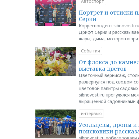
Автоспорт
Портрет и оттиски 
Серии
Корреспондент sibnovosti.r
Дрифт Серии и рассказывает
жары, дыма, моторов и зри
События
От флокса до камне
выставка цветов
Цветочный вернисаж, столь
развернулся под сводом со
цветовой палитры садовых
sibnovosti.ru прогулялся 
выращенной садовниками 
интервью
Усольцевы, дроны и 
поисковики рассказа
sibnovosti.ru побеседовал