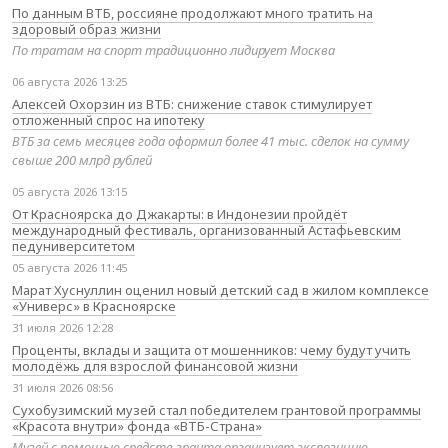
По данным ВТБ, россияне продолжают много тратить на
здоровый образ жизни
По тратам на спорт традиционно лидирует Москва
06 августа 2026 13:25
Алексей Охорзин из ВТБ: снижение ставок стимулирует
отложенный спрос на ипотеку
ВТБ за семь месяцев года оформил более 41 тыс. сделок на сумму
свыше 200 млрд рублей
05 августа 2026 13:15
От Красноярска до Джакарты: в Индонезии пройдёт
международный фестиваль, организованный Астафьевским
педуниверситетом
05 августа 2026 11:45
Марат Хуснуллин оценил новый детский сад в жилом комплексе
«Универс» в Красноярске
31 июля 2026 12:28
Проценты, вклады и защита от мошенников: чему будут учить
молодёжь для взрослой финансовой жизни
31 июля 2026 08:56
Сухобузимский музей стал победителем грантовой программы
«Красота внутри» фонда «ВТБ-Страна»
Музей с помощью средств гранта организует экспозицию,