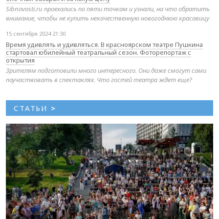
Sibnovosti.ru проехались по пяти точкам и узнали, на что обратить
внимание, чтобы не купить некачественную новогоднюю красавицу
15 сентября 2024 21:30
Время удивлять и удивляться. В красноярском театре Пушкина
стартовал юбилейный театральный сезон. Фоторепортаж с
открытия
Зрителям подготовили много интересного. Они даже смогут сами
поучаствовать в спектаклях. Что гостей театра ждет еще?
СТАТЬИ
>