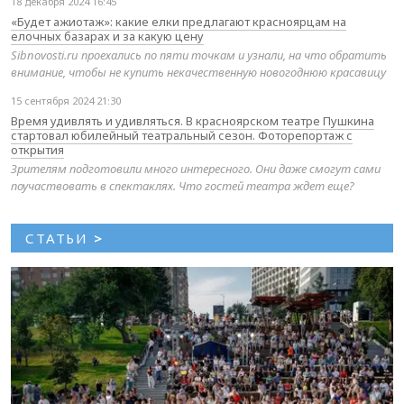
18 декабря 2024 16:45
«Будет ажиотаж»: какие елки предлагают красноярцам на
елочных базарах и за какую цену
Sibnovosti.ru проехались по пяти точкам и узнали, на что обратить
внимание, чтобы не купить некачественную новогоднюю красавицу
15 сентября 2024 21:30
Время удивлять и удивляться. В красноярском театре Пушкина
стартовал юбилейный театральный сезон. Фоторепортаж с
открытия
Зрителям подготовили много интересного. Они даже смогут сами
поучаствовать в спектаклях. Что гостей театра ждет еще?
СТАТЬИ
>