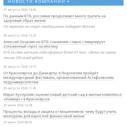
НОВОСТИ КОМПАНИЙ
>
07 августа 2026 14:42
По данным ВТБ, россияне продолжают много тратить на
здоровый образ жизни
По тратам на спорт традиционно лидирует Москва
06 августа 2026 13:25
Алексей Охорзин из ВТБ: снижение ставок стимулирует
отложенный спрос на ипотеку
ВТБ за семь месяцев года оформил более 41 тыс. сделок на сумму
свыше 200 млрд рублей
05 августа 2026 13:15
От Красноярска до Джакарты: в Индонезии пройдёт
международный фестиваль, организованный Астафьевским
педуниверситетом
05 августа 2026 11:45
Марат Хуснуллин оценил новый детский сад в жилом комплексе
«Универс» в Красноярске
31 июля 2026 12:28
Проценты, вклады и защита от мошенников: чему будут учить
молодёжь для взрослой финансовой жизни
31 июля 2026 08:56