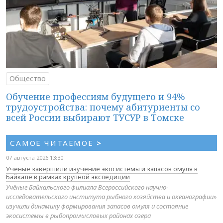
Общество
Обучение профессиям будущего и 94%
трудоустройства: почему абитуриенты со
всей России выбирают ТУСУР в Томске
САМОЕ ЧИТАЕМОЕ
>
07 августа 2026 13:30
Учёные завершили изучение экосистемы и запасов омуля в
Байкале в рамках крупной экспедиции
Учёные Байкальского филиала Всероссийского научно-
исследовательского института рыбного хозяйства и океанографии»
изучили динамику формирования запасов омуля и состояние
экосистемы в рыбопромысловых районах озера