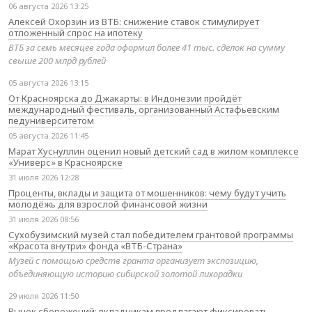
06 августа 2026 13:25
Алексей Охорзин из ВТБ: снижение ставок стимулирует
отложенный спрос на ипотеку
ВТБ за семь месяцев года оформил более 41 тыс. сделок на сумму
свыше 200 млрд рублей
05 августа 2026 13:15
От Красноярска до Джакарты: в Индонезии пройдёт
международный фестиваль, организованный Астафьевским
педуниверситетом
05 августа 2026 11:45
Марат Хуснуллин оценил новый детский сад в жилом комплексе
«Универс» в Красноярске
31 июля 2026 12:28
Проценты, вклады и защита от мошенников: чему будут учить
молодёжь для взрослой финансовой жизни
31 июля 2026 08:56
Сухобузимский музей стал победителем грантовой программы
«Красота внутри» фонда «ВТБ-Страна»
Музей с помощью средств гранта организует экспозицию,
объединяющую историю сибирской золотой лихорадки
29 июля 2026 11:50
Рынок сбережений: вкладчикам предлагают фиксировать