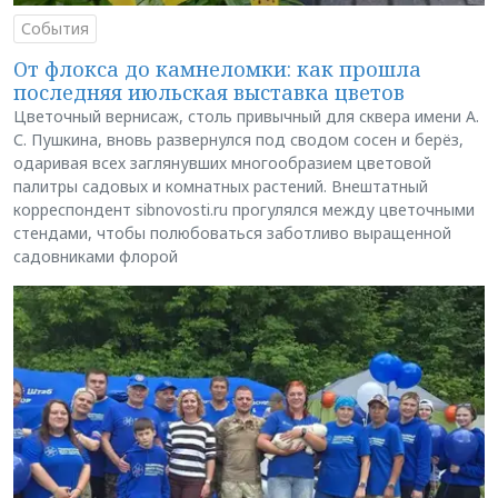
События
От флокса до камнеломки: как прошла
последняя июльская выставка цветов
Цветочный вернисаж, столь привычный для сквера имени А.
С. Пушкина, вновь развернулся под сводом сосен и берёз,
одаривая всех заглянувших многообразием цветовой
палитры садовых и комнатных растений. Внештатный
корреспондент sibnovosti.ru прогулялся между цветочными
стендами, чтобы полюбоваться заботливо выращенной
садовниками флорой