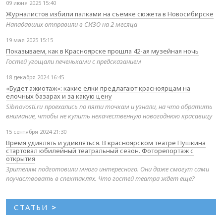
09 июня 2025 15:40
Журналистов избили палками на съемке сюжета в Новосибирске
Нападавших отправили в СИЗО на 2 месяца
19 мая 2025 15:15
Показываем, как в Красноярске прошла 42-ая музейная ночь
Гостей угощали печеньками с предсказанием
18 декабря 2024 16:45
«Будет ажиотаж»: какие елки предлагают красноярцам на
елочных базарах и за какую цену
Sibnovosti.ru проехались по пяти точкам и узнали, на что обратить
внимание, чтобы не купить некачественную новогоднюю красавицу
15 сентября 2024 21:30
Время удивлять и удивляться. В красноярском театре Пушкина
стартовал юбилейный театральный сезон. Фоторепортаж с
открытия
Зрителям подготовили много интересного. Они даже смогут сами
поучаствовать в спектаклях. Что гостей театра ждет еще?
СТАТЬИ
>