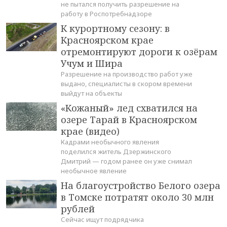
не пытался получить разрешение на
работу в Роспотребнадзоре
К курортному сезону: в
Красноярском крае
отремонтируют дороги к озёрам
Учум и Шира
Разрешение на производство работ уже
выдано, специалисты в скором времени
выйдут на объекты
«Кожаный» лед схватился на
озере Тарай в Красноярском
крае (видео)
Кадрами необычного явления
поделился житель Дзержинского
Дмитрий — годом ранее он уже снимал
необычное явление
На благоустройство Белого озера
в Томске потратят около 30 млн
рублей
Сейчас ищут подрядчика