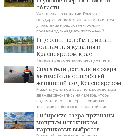
глубокое озеро в Томской
области
Участники экспедиции Томского
государственного университета систем
управления и радиоэлектроники
провели одиннадцать погружений
Ещё один водоём признан
годным для купания в
Красноярском крае
Теперь в регионе таких мест уже пять
Спасатели достали из озера
автомобиль с погибшей
женщиной под Красноярском
Машина ушла под воду ночью, водолазы
дважды спускались на 4 метра, чтобы
поднять тело — теперь в причинах
трагедии разбираются полицейские
Сибирские озёра признаны
мощным источником
парниковых выбросов
В зимний период под ледяным