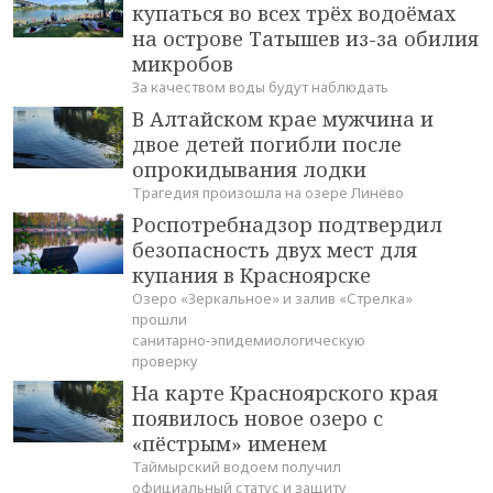
купаться во всех трёх водоёмах
на острове Татышев из-за обилия
микробов
За качеством воды будут наблюдать
В Алтайском крае мужчина и
двое детей погибли после
опрокидывания лодки
Трагедия произошла на озере Линёво
Роспотребнадзор подтвердил
безопасность двух мест для
купания в Красноярске
Озеро «Зеркальное» и залив «Стрелка»
прошли
санитарно‑эпидемиологическую
проверку
На карте Красноярского края
появилось новое озеро с
«пёстрым» именем
Таймырский водоем получил
официальный статус и защиту