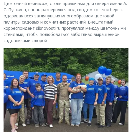
Цветочный вернисаж, столь привычный для сквера имени А.
С. Пушкина, вновь развернулся под сводом сосен и берёз,
одаривая всех заглянувших многообразием цветовой
палитры садовых и комнатных растений. Внештатный
корреспондент sibnovosti.ru прогулялся между цветочными
стендами, чтобы полюбоваться заботливо выращенной
садовниками флорой