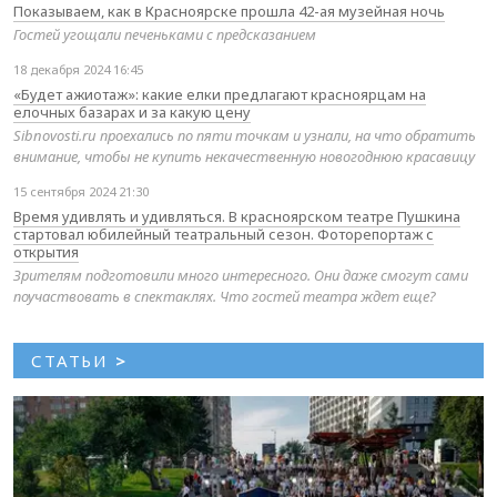
Показываем, как в Красноярске прошла 42-ая музейная ночь
Гостей угощали печеньками с предсказанием
18 декабря 2024 16:45
«Будет ажиотаж»: какие елки предлагают красноярцам на
елочных базарах и за какую цену
Sibnovosti.ru проехались по пяти точкам и узнали, на что обратить
внимание, чтобы не купить некачественную новогоднюю красавицу
15 сентября 2024 21:30
Время удивлять и удивляться. В красноярском театре Пушкина
стартовал юбилейный театральный сезон. Фоторепортаж с
открытия
Зрителям подготовили много интересного. Они даже смогут сами
поучаствовать в спектаклях. Что гостей театра ждет еще?
СТАТЬИ
>