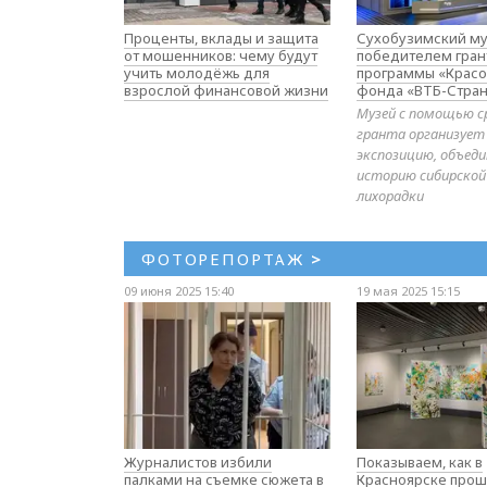
Проценты, вклады и защита
Сухобузимский му
от мошенников: чему будут
победителем гран
учить молодёжь для
программы «Красо
взрослой финансовой жизни
фонда «ВТБ-Стран
Музей с помощью с
гранта организует
экспозицию, объе
историю сибирской
лихорадки
ФОТОРЕПОРТАЖ
>
09 июня 2025 15:40
19 мая 2025 15:15
Журналистов избили
Показываем, как в
палками на съемке сюжета в
Красноярске прош