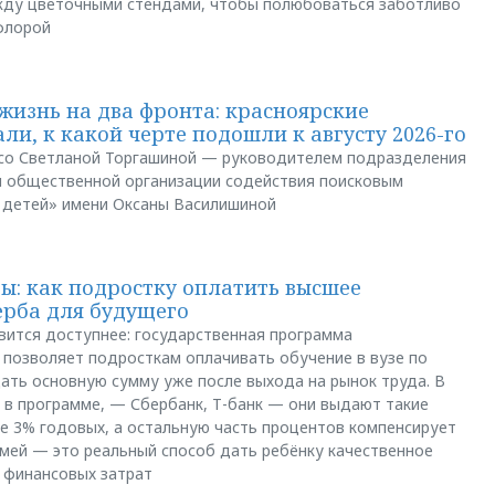
между цветочными стендами, чтобы полюбоваться заботливо
флорой
жизнь на два фронта: красноярские
ли, к какой черте подошли к августу 2026-го
и со Светланой Торгашиной — руководителем подразделения
й общественной организации содействия поисковым
 детей» имени Оксаны Василишиной
: как подростку оплатить высшее
ерба для будущего
вится доступнее: государственная программа
позволяет подросткам оплачивать обучение в вузе по
щать основную сумму уже после выхода на рынок труда. В
 в программе, — Сбербанк, Т-банк — они выдают такие
е 3% годовых, а остальную часть процентов компенсирует
емей — это реальный способ дать ребёнку качественное
 финансовых затрат