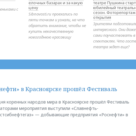
елочных базарах и за какую
театре Пушкина стар
цену
юбилейный театраль
еньками с
сезон. Фоторепортаж
Sibnovosti.ru проехались по
открытия
пяти точкам и узнали, на что
Зрителям подготовил
обратить внимание, чтобы не
интересного. Они даж
купить некачественную
сами поучаствовать в
новогоднюю красавицу
спектаклях. Что гост
театра ждет еще?
нефти» в Красноярске прошёл Фестиваль
ня коренных народов мира в Красноярске прошёл Фестиваль
заторами мероприятия выступили «Славнефть-
остсибнефтегаз» — добывающие предприятия «Роснефти» в