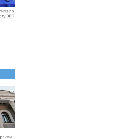
гноз по
сту ВВП
ярском