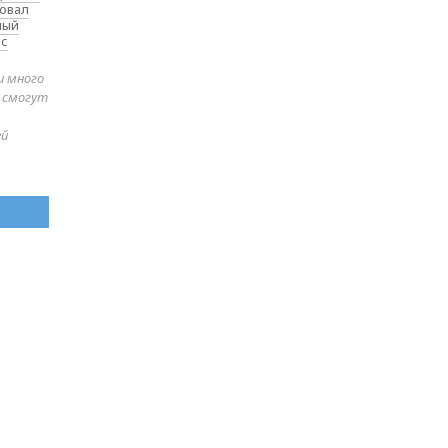
товал
ный
 с
и много
е смогут
ей