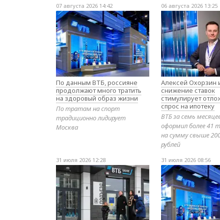
07 августа 2026 14:42
06 августа 2026 13:25
По данным ВТБ, россияне
Алексей Охорзин и
продолжают много тратить
снижение ставок
на здоровый образ жизни
стимулирует отл
спрос на ипотеку
По тратам на спорт
ВТБ за семь месяце
традиционно лидирует
оформил более 41 т
Москва
на сумму свыше 20
рублей
31 июля 2026 12:28
31 июля 2026 08:56