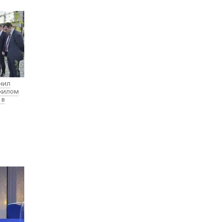
нил
 жилом
 в