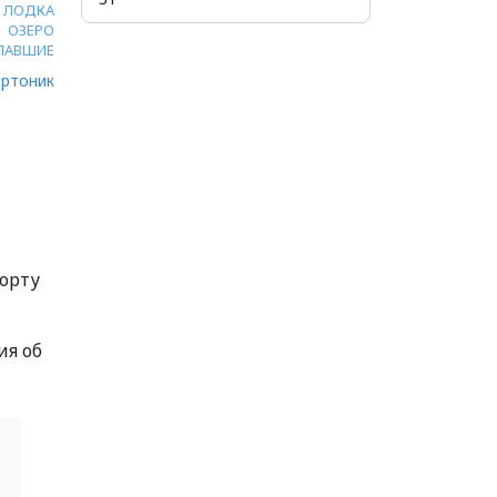
ЛОДКА
ОЗЕРО
ПАВШИЕ
ртоник
борту
ия об