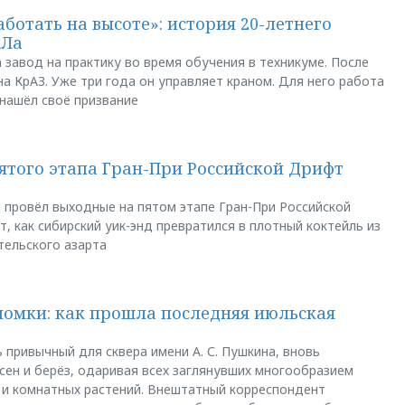
аботать на высоте»: история 20-летнего
АЛа
 завод на практику во время обучения в техникуме. После
а КрАЗ. Уже три года он управляет краном. Для него работа
 нашёл своё призвание
пятого этапа Гран-При Российской Дрифт
u провёл выходные на пятом этапе Гран-При Российской
, как сибирский уик-энд превратился в плотный коктейль из
тельского азарта
ломки: как прошла последняя июльская
 привычный для сквера имени А. С. Пушкина, вновь
сен и берёз, одаривая всех заглянувших многообразием
 и комнатных растений. Внештатный корреспондент