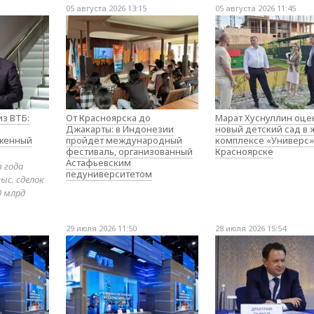
05 августа 2026 13:15
05 августа 2026 11:45
з ВТБ:
От Красноярска до
Марат Хуснуллин оце
Джакарты: в Индонезии
новый детский сад в
оженный
пройдёт международный
комплексе «Универс»
фестиваль, организованный
Красноярске
Астафьевским
в года
педуниверситетом
ыс. сделок
0 млрд
29 июля 2026 11:50
28 июля 2026 15:54