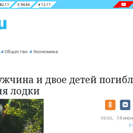
 82.17
€ 94.84
¥ 12.17
Общество
Экономика
ужчина и двое детей погиб
ия лодки
14 июн
09:00,
В