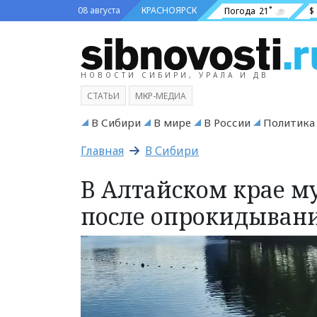
08 августа
КРАСНОЯРСК
Погода
21˚
$
НОВОСТИ СИБИРИ, УРАЛА И ДВ
СТАТЬИ
МКР-МЕДИА
В Сибири
В мире
В России
Политика
Главная
В Сибири
В Алтайском крае м
после опрокидыван