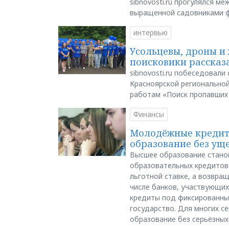
sibnovosti.ru прогулялся 
выращенной садовниками 
интервью
Усольцевы, дроны и 
поисковики рассказа
sibnovosti.ru побеседовал
Красноярской регионально
работам «Поиск пропавших
Финансы
Молодёжные кредиты
образование без ущ
Высшее образование стано
образовательных кредитов 
льготной ставке, а возвра
числе банков, участвующих
кредиты под фиксированны
государство. Для многих с
образование без серьёзных