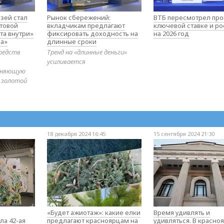
зей стал
Рынок сбережений:
ВТБ пересмотрел про
товой
вкладчикам предлагают
ключевой ставке и ро
та внутри»
фиксировать доходность на
на 2026 год
а»
длинные сроки
редств
Тренд на «длинные деньги»
усиливается
диняющую
 золотой
18 декабря 2024 16:45
15 сентября 2024 21:30
«Будет ажиотаж»: какие елки
Время удивлять и
ла 42-ая
предлагают красноярцам на
удивляться. В красно