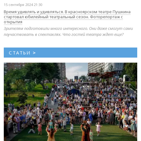
15 сентября 2024 21:30
Время удивлять и удивляться. В красноярском театре Пушкина
стартовал юбилейный театральный сезон. Фоторепортаж с
открытия
Зрителям подготовили много интересного. Они даже смогут сами
поучаствовать в спектаклях. Что гостей театра ждет еще?
СТАТЬИ
>