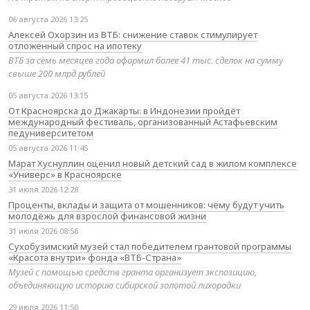
06 августа 2026 13:25
Алексей Охорзин из ВТБ: снижение ставок стимулирует
отложенный спрос на ипотеку
ВТБ за семь месяцев года оформил более 41 тыс. сделок на сумму
свыше 200 млрд рублей
05 августа 2026 13:15
От Красноярска до Джакарты: в Индонезии пройдёт
международный фестиваль, организованный Астафьевским
педуниверситетом
05 августа 2026 11:45
Марат Хуснуллин оценил новый детский сад в жилом комплексе
«Универс» в Красноярске
31 июля 2026 12:28
Проценты, вклады и защита от мошенников: чему будут учить
молодёжь для взрослой финансовой жизни
31 июля 2026 08:56
Сухобузимский музей стал победителем грантовой программы
«Красота внутри» фонда «ВТБ-Страна»
Музей с помощью средств гранта организует экспозицию,
объединяющую историю сибирской золотой лихорадки
29 июля 2026 11:50