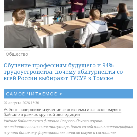
Общество
Обучение профессиям будущего и 94%
трудоустройства: почему абитуриенты со
всей России выбирают ТУСУР в Томске
САМОЕ ЧИТАЕМОЕ
>
07 августа 2026 13:30
Учёные завершили изучение экосистемы и запасов омуля в
Байкале в рамках крупной экспедиции
Учёные Байкальского филиала Всероссийского научно-
исследовательского института рыбного хозяйства и океанографии»
изучили динамику формирования запасов омуля и состояние