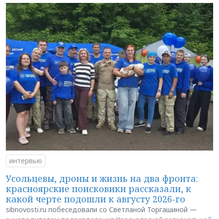
интервью
Усольцевы, дроны и жизнь на два фронта:
красноярские поисковики рассказали, к
какой черте подошли к августу 2026-го
sibnovosti.ru побеседовали со Светланой Торгашиной —