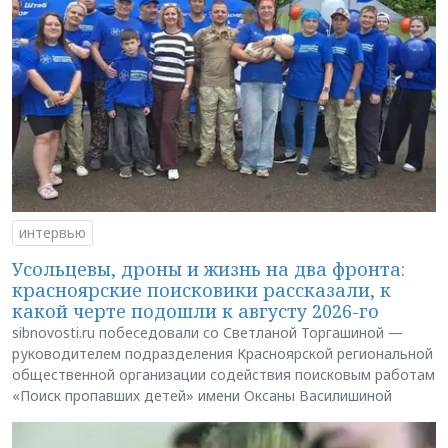
интервью
Усольцевы, дроны и жизнь на два фронта:
красноярские поисковики рассказали, к
какой черте подошли к августу 2026-го
sibnovosti.ru побеседовали со Светланой Торгашиной —
руководителем подразделения Красноярской региональной
общественной организации содействия поисковым работам
«Поиск пропавших детей» имени Оксаны Василишиной