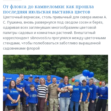
От флокса до камнеломки: как прошла
последняя июльская выставка цветов
Цветочный вернисаж, столь привычный для сквера имени А.
С. Пушкина, вновь развернулся под сводом сосен и берёз,
одаривая всех заглянувших многообразием цветовой
палитры садовых и комнатных растений. Внештатный
корреспондент sibnovosti.ru прогулялся между цветочными
стендами, чтобы полюбоваться заботливо выращенной
садовниками флорой