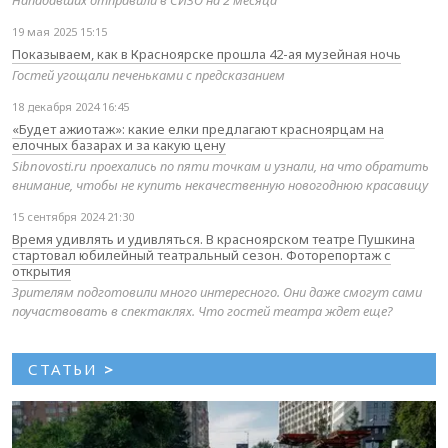
Нападавших отправили в СИЗО на 2 месяца
19 мая 2025 15:15
Показываем, как в Красноярске прошла 42-ая музейная ночь
Гостей угощали печеньками с предсказанием
18 декабря 2024 16:45
«Будет ажиотаж»: какие елки предлагают красноярцам на
елочных базарах и за какую цену
Sibnovosti.ru проехались по пяти точкам и узнали, на что обратить
внимание, чтобы не купить некачественную новогоднюю красавицу
15 сентября 2024 21:30
Время удивлять и удивляться. В красноярском театре Пушкина
стартовал юбилейный театральный сезон. Фоторепортаж с
открытия
Зрителям подготовили много интересного. Они даже смогут сами
поучаствовать в спектаклях. Что гостей театра ждет еще?
СТАТЬИ
>