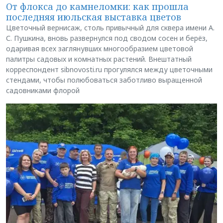
От флокса до камнеломки: как прошла
последняя июльская выставка цветов
Цветочный вернисаж, столь привычный для сквера имени А.
С. Пушкина, вновь развернулся под сводом сосен и берёз,
одаривая всех заглянувших многообразием цветовой
палитры садовых и комнатных растений. Внештатный
корреспондент sibnovosti.ru прогулялся между цветочными
стендами, чтобы полюбоваться заботливо выращенной
садовниками флорой