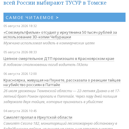
всей России выбирают ТУСУР в Томске
САМОЕ ЧИТАЕМОЕ
>
05 августа 2026 18:32
«Союзмультфильм» отсудил у иркутянина 50 тысяч рублей за
использование 3D-копии Чебурашки
Мужчина использовал модель в коммерческих целях
05 августа 2026 08:33
Цепное смертельное ДТП произошло в Красноярском крае
В лобовом столкновении погиб водитель ГАЗели
06 августа 2026 12:00
Красноярка, живущая на Пхукете, рассказала о реакции тайцев
на убийство россиян в Паттайе
26 июля уроженцы Тюменской области — 22-летняя Диана и её 17-
летний брат Роман пропали в Паттайе. Через пару дней полиция
задержала двух тайцев, которые признались в убийстве
04 августа 2026 10:45
Самолёт пропал в Иркутской области
Самолёт Cessna 182, мониторящий лесопожарную обстановку в
Бодайбинском районе, не вышел на связь и не вернулся в место