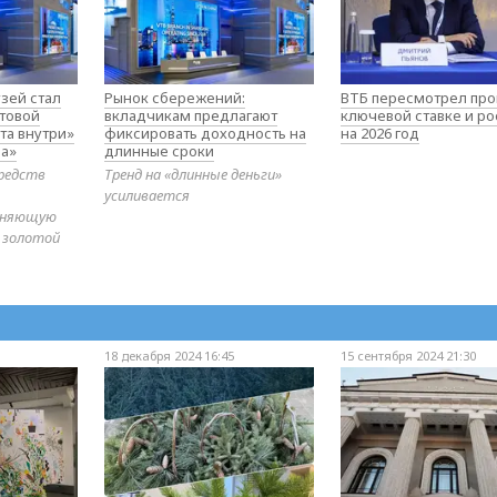
зей стал
Рынок сбережений:
ВТБ пересмотрел про
товой
вкладчикам предлагают
ключевой ставке и ро
та внутри»
фиксировать доходность на
на 2026 год
а»
длинные сроки
редств
Тренд на «длинные деньги»
усиливается
диняющую
 золотой
18 декабря 2024 16:45
15 сентября 2024 21:30