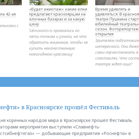
«Будет ажиотаж»: какие елки
Время удивлять и
ла 42-ая
предлагают красноярцам на
удивляться. В красно
елочных базарах и за какую
театре Пушкина стар
цену
юбилейный театраль
еньками с
сезон. Фоторепортаж
Sibnovosti.ru проехались по
открытия
пяти точкам и узнали, на что
Зрителям подготовил
обратить внимание, чтобы не
интересного. Они даж
купить некачественную
сами поучаствовать в
новогоднюю красавицу
спектаклях. Что гост
театра ждет еще?
нефти» в Красноярске прошёл Фестиваль
ня коренных народов мира в Красноярске прошёл Фестиваль
заторами мероприятия выступили «Славнефть-
остсибнефтегаз» — добывающие предприятия «Роснефти» в