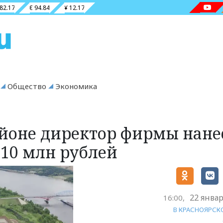
 82.17
€ 94.84
¥ 12.17
Общество
Экономика
йоне директор фирмы нане
110 млн рублей
22 январ
16:00,
В КРАСНОЯРСК