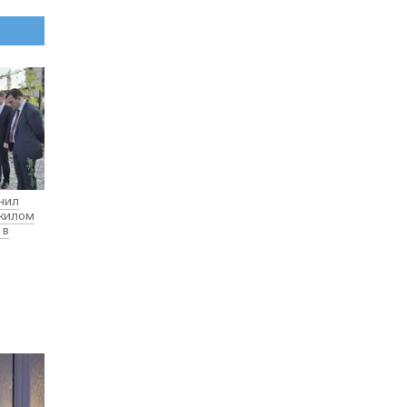
нил
 жилом
 в