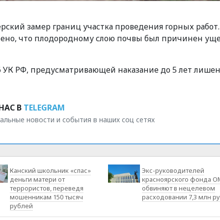
ский замер границ участка проведения горных работ.
лено, что плодородному слою почвы был причинен уще
46 УК РФ, предусматривающей наказание до 5 лет лише
НАС В
TELEGRAM
альные новости и события в наших соц сетях
Канский школьник «спас»
Экс-руководителей
деньги матери от
красноярского фонда О
террористов, переведя
обвиняют в нецелевом
мошенникам 150 тысяч
расходовании 7,3 млн р
рублей