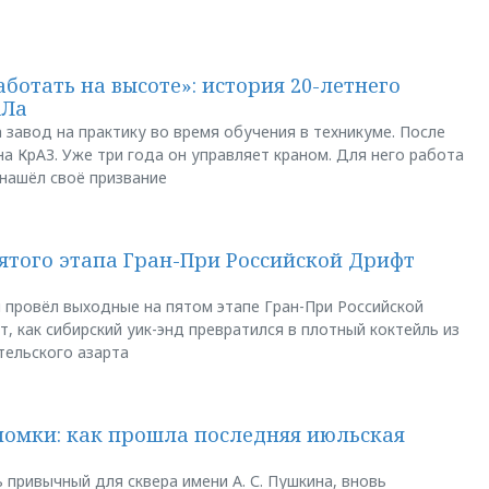
аботать на высоте»: история 20-летнего
АЛа
 завод на практику во время обучения в техникуме. После
а КрАЗ. Уже три года он управляет краном. Для него работа
 нашёл своё призвание
пятого этапа Гран-При Российской Дрифт
u провёл выходные на пятом этапе Гран-При Российской
, как сибирский уик-энд превратился в плотный коктейль из
тельского азарта
ломки: как прошла последняя июльская
 привычный для сквера имени А. С. Пушкина, вновь