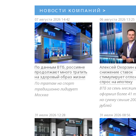
НОВОСТИ КОМПАНИЙ
>
07 августа 2026 14:42
06 августа 2026 13:25
По данным ВТБ, россияне
Алексей Охорзин и
продолжают много тратить
снижение ставок
на здоровый образ жизни
стимулирует отл
спрос на ипотеку
По тратам на спорт
ВТБ за семь месяце
традиционно лидирует
оформил более 41 т
Москва
на сумму свыше 20
рублей
31 июля 2026 12:28
31 июля 2026 08:56