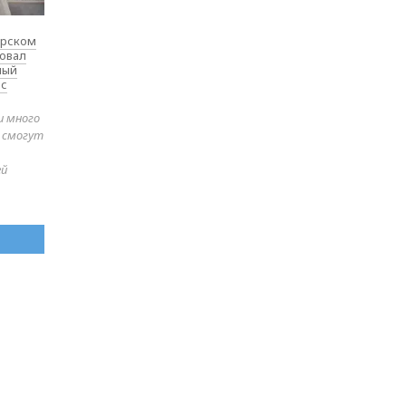
ярском
товал
ный
 с
и много
е смогут
ей