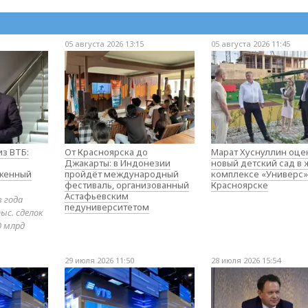
05 августа 2026 13:15
05 августа 2026 11:45
з ВТБ:
От Красноярска до
Марат Хуснуллин оце
Джакарты: в Индонезии
новый детский сад в
оженный
пройдёт международный
комплексе «Универс»
фестиваль, организованный
Красноярске
Астафьевским
в года
педуниверситетом
ыс. сделок
0 млрд
29 июля 2026 11:50
28 июля 2026 15:54