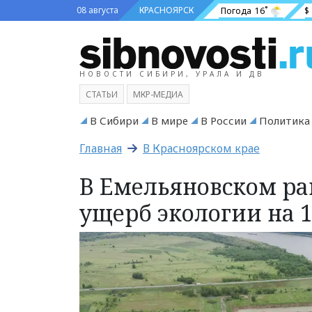
08 августа
КРАСНОЯРСК
Погода
16˚
$
НОВОСТИ СИБИРИ, УРАЛА И ДВ
СТАТЬИ
МКР-МЕДИА
В Сибири
В мире
В России
Политика
Главная
В Красноярском крае
В Емельяновском ра
ущерб экологии на 