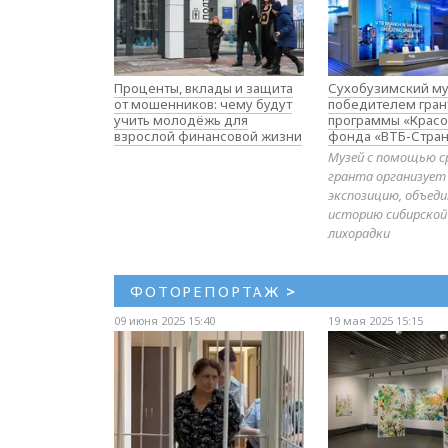
Проценты, вклады и защита
Сухобузимский му
от мошенников: чему будут
победителем гран
учить молодёжь для
программы «Красо
взрослой финансовой жизни
фонда «ВТБ-Стран
Музей с помощью с
гранта организует
экспозицию, объе
историю сибирской
лихорадки
ФОТОРЕПОРТАЖ
>
09 июня 2025 15:40
19 мая 2025 15:15