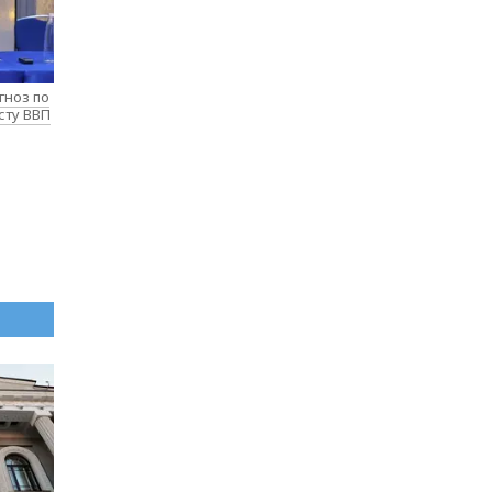
гноз по
сту ВВП