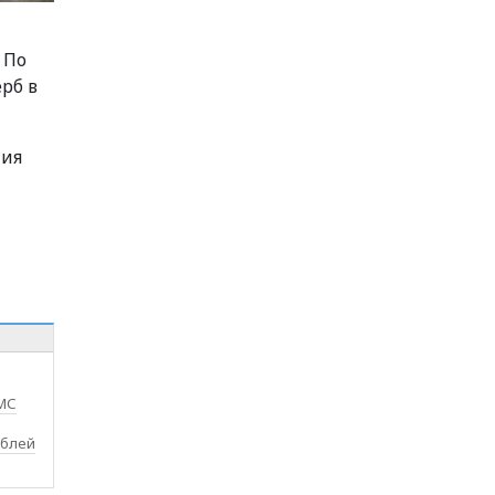
 По
рб в
ния
МС
ублей