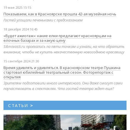
19 мая 2025 15:15
Показываем, как в Красноярске прошла 42-ая музейная ночь
Гостей угощали печеньками с предсказанием
18 декабря 2024 16:45
«Будет ажиотаж»: какие елки предлагают красноярцам на
елочных базарах и за какую цену
Sibnovosti.ru проехались по пяти точкам и узнали, на что обратить
внимание, чтобы не купить некачественную новогоднюю красавицу
15 сентября 2024 21:30
Время удивлять и удивляться. В красноярском театре Пушкина
стартовал юбилейный театральный сезон. Фоторепортаж с
открытия
Зрителям подготовили много интересного. Они даже смогут сами
поучаствовать в спектаклях. Что гостей театра ждет еще?
СТАТЬИ
>