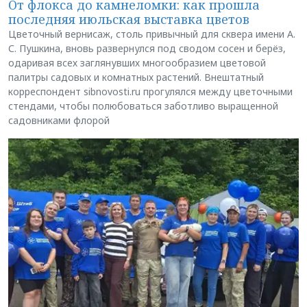
От флокса до камнеломки: как прошла
последняя июльская выставка цветов
Цветочный вернисаж, столь привычный для сквера имени А.
С. Пушкина, вновь развернулся под сводом сосен и берёз,
одаривая всех заглянувших многообразием цветовой
палитры садовых и комнатных растений. Внештатный
корреспондент sibnovosti.ru прогулялся между цветочными
стендами, чтобы полюбоваться заботливо выращенной
садовниками флорой