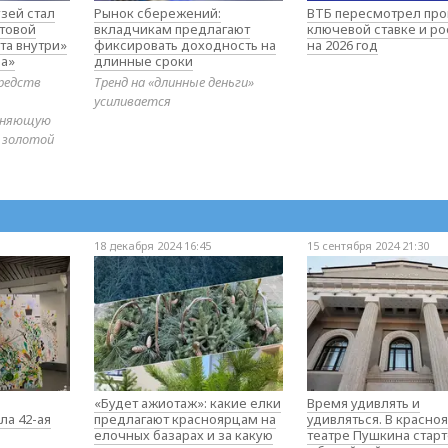
зей стал
Рынок сбережений:
ВТБ пересмотрел про
товой
вкладчикам предлагают
ключевой ставке и ро
та внутри»
фиксировать доходность на
на 2026 год
а»
длинные сроки
редств
Тренд на «длинные деньги»
усиливается
диняющую
 золотой
18 декабря 2024 16:45
15 сентября 2024 21:30
«Будет ажиотаж»: какие елки
Время удивлять и
ла 42-ая
предлагают красноярцам на
удивляться. В красно
елочных базарах и за какую
театре Пушкина стар