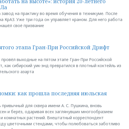
аботать на высоте»: история 20-летнего
АЛа
 завод на практику во время обучения в техникуме. После
а КрАЗ. Уже три года он управляет краном. Для него работа
 нашёл своё призвание
пятого этапа Гран-При Российской Дрифт
u провёл выходные на пятом этапе Гран-При Российской
, как сибирский уик-энд превратился в плотный коктейль из
тельского азарта
ломки: как прошла последняя июльская
 привычный для сквера имени А. С. Пушкина, вновь
сен и берёз, одаривая всех заглянувших многообразием
 и комнатных растений. Внештатный корреспондент
между цветочными стендами, чтобы полюбоваться заботливо