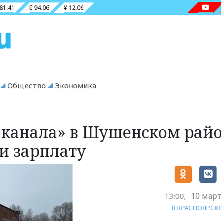
 81.41
€ 94.06
¥ 12.06
Общество
Экономика
оканала» в Шушенском рай
и зарплату
10 март
13:00,
В КРАСНОЯРСК