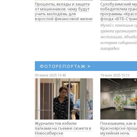
Проценты, вклады и защита
Сухобузимский му
от мошенников: чему будут
победителем гран
учить молодёжь для
программы «Красо
взрослой финансовой жизни
фонда «ВТБ-Стран
Музей с помощью с
гранта организует
экспозицию, объе
историю сибирской
лихорадки
ФОТОРЕПОРТАЖ
>
09 июня 2025 15:40
19 мая 2025 15:15
Журналистов избили
Показываем, как в
палками на съемке сюжета в
Красноярске прош
Новосибирске
музейная ночь