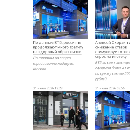
По данным ВТБ, россияне
Алексей Охорзин и
продолжают много тратить
снижение ставок
на здоровый образ жизни
стимулирует отл
спрос на ипотеку
По тратам на спорт
ВТБ за семь месяце
традиционно лидирует
оформил более 41 т
Москва
на сумму свыше 20
рублей
31 июля 2026 12:28
31 июля 2026 08:56