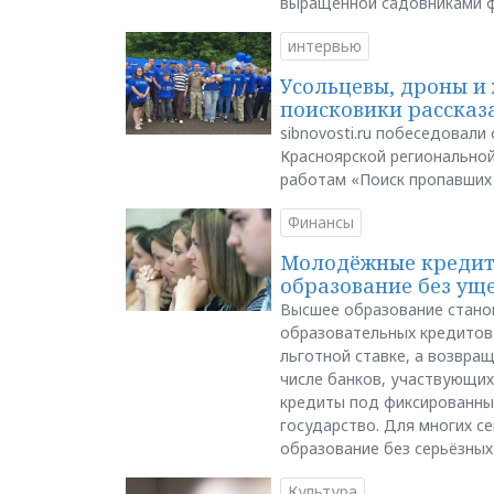
выращенной садовниками 
интервью
Усольцевы, дроны и 
поисковики рассказа
sibnovosti.ru побеседовал
Красноярской регионально
работам «Поиск пропавших
Финансы
Молодёжные кредиты
образование без ущ
Высшее образование стано
образовательных кредитов 
льготной ставке, а возвра
числе банков, участвующих
кредиты под фиксированны
государство. Для многих с
образование без серьёзных
Культура