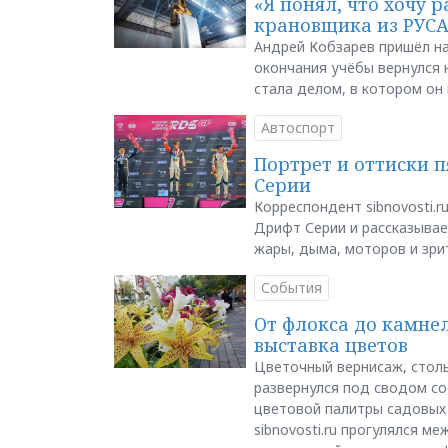
«Я понял, что хочу р
крановщика из РУС
Андрей Кобзарев пришёл на
окончания учёбы вернулся н
стала делом, в котором он
Автоспорт
Портрет и оттиски 
Серии
Корреспондент sibnovosti.r
Дрифт Серии и рассказывает
жары, дыма, моторов и зри
События
От флокса до камне
выставка цветов
Цветочный вернисаж, столь
развернулся под сводом со
цветовой палитры садовых
sibnovosti.ru прогулялся 