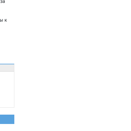
 за
ы к