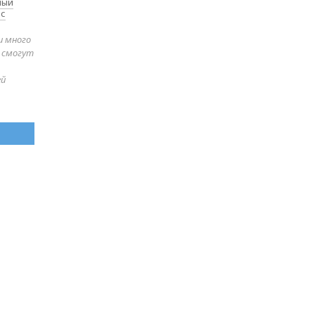
ный
 с
и много
е смогут
ей