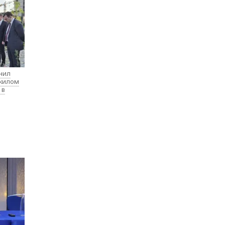
нил
 жилом
 в