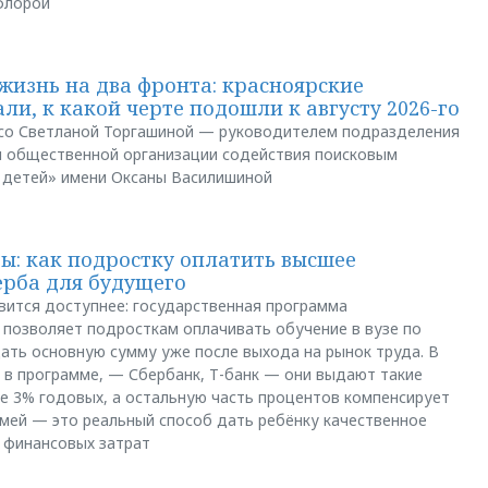
флорой
жизнь на два фронта: красноярские
ли, к какой черте подошли к августу 2026-го
и со Светланой Торгашиной — руководителем подразделения
й общественной организации содействия поисковым
 детей» имени Оксаны Василишиной
: как подростку оплатить высшее
ерба для будущего
вится доступнее: государственная программа
позволяет подросткам оплачивать обучение в вузе по
щать основную сумму уже после выхода на рынок труда. В
 в программе, — Сбербанк, Т-банк — они выдают такие
е 3% годовых, а остальную часть процентов компенсирует
емей — это реальный способ дать ребёнку качественное
 финансовых затрат