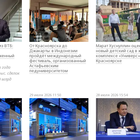
з ВТБ:
От Красноярска до
Марат Хуснуллин оце
Джакарты: в Индонезии
новый детский сад в
оженный
пройдёт международный
комплексе «Универс»
фестиваль, организованный
Красноярске
Астафьевским
в года
педуниверситетом
ыс. сделок
0 млрд
29 июля 2026 11:50
28 июля 2026 15:54