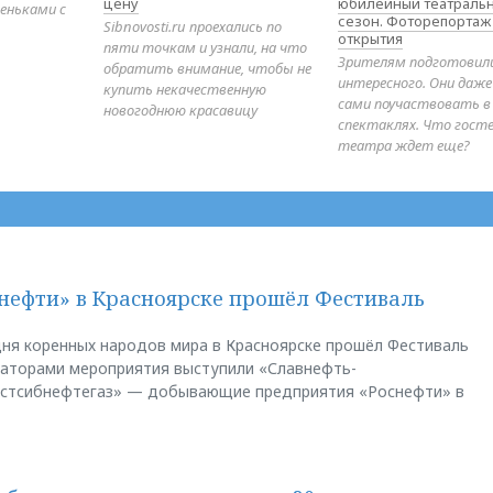
цену
юбилейный театраль
еньками с
сезон. Фоторепортаж
Sibnovosti.ru проехались по
открытия
пяти точкам и узнали, на что
Зрителям подготовил
обратить внимание, чтобы не
интересного. Они даж
купить некачественную
сами поучаствовать в
новогоднюю красавицу
спектаклях. Что гост
театра ждет еще?
нефти» в Красноярске прошёл Фестиваль
ня коренных народов мира в Красноярске прошёл Фестиваль
заторами мероприятия выступили «Славнефть-
остсибнефтегаз» — добывающие предприятия «Роснефти» в