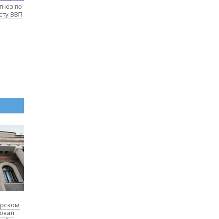
гноз по
сту ВВП
ярском
товал