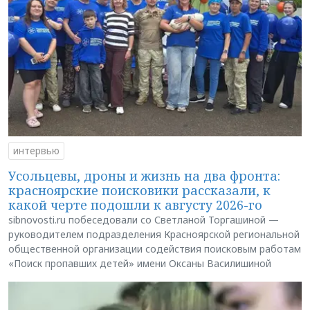
интервью
Усольцевы, дроны и жизнь на два фронта:
красноярские поисковики рассказали, к
какой черте подошли к августу 2026-го
sibnovosti.ru побеседовали со Светланой Торгашиной —
руководителем подразделения Красноярской региональной
общественной организации содействия поисковым работам
«Поиск пропавших детей» имени Оксаны Василишиной