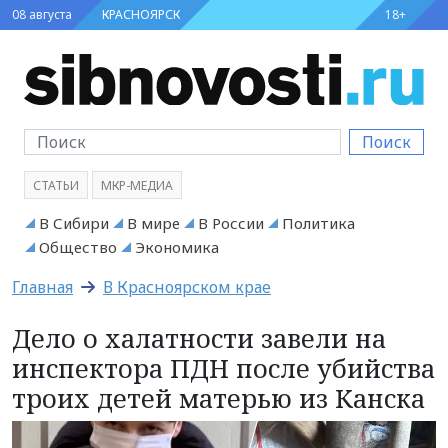
08 августа
КРАСНОЯРСК
18+
Поиск
СТАТЬИ
МКР-МЕДИА
В Сибири
В мире
В России
Политика
Общество
Экономика
Главная
В Красноярском крае
Дело о халатности завели на
инспектора ПДН после убийства
троих детей матерью из Канска