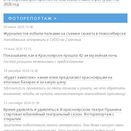
2026 год
ФОТОРЕПОРТАЖ
>
09 июня 2025 15:40
Журналистов избили палками на съемке сюжета в Новосибирске
Нападавших отправили в СИЗО на 2 месяца
19 мая 2025 15:15
Показываем, как в Красноярске прошла 42-ая музейная ночь
Гостей угощали печеньками с предсказанием
18 декабря 2024 16:45
«Будет ажиотаж»: какие елки предлагают красноярцам на
елочных базарах и за какую цену
Sibnovosti.ru проехались по пяти точкам и узнали, на что обратить
внимание, чтобы не купить некачественную новогоднюю красавицу
15 сентября 2024 21:30
Время удивлять и удивляться. В красноярском театре Пушкина
стартовал юбилейный театральный сезон. Фоторепортаж с
открытия
Зрителям подготовили много интересного. Они даже смогут сами
поучаствовать в спектаклях. Что гостей театра ждет еще?