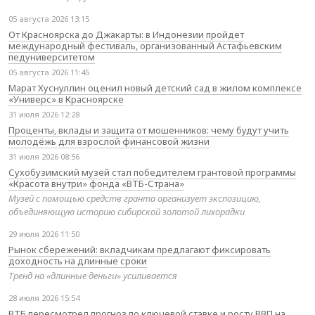
05 августа 2026 13:15
От Красноярска до Джакарты: в Индонезии пройдёт
международный фестиваль, организованный Астафьевским
педуниверситетом
05 августа 2026 11:45
Марат Хуснуллин оценил новый детский сад в жилом комплексе
«Универс» в Красноярске
31 июля 2026 12:28
Проценты, вклады и защита от мошенников: чему будут учить
молодёжь для взрослой финансовой жизни
31 июля 2026 08:56
Сухобузимский музей стал победителем грантовой программы
«Красота внутри» фонда «ВТБ-Страна»
Музей с помощью средств гранта организует экспозицию,
объединяющую историю сибирской золотой лихорадки
29 июля 2026 11:50
Рынок сбережений: вкладчикам предлагают фиксировать
доходность на длинные сроки
Тренд на «длинные деньги» усиливается
28 июля 2026 15:54
ВТБ пересмотрел прогноз по ключевой ставке и росту ВВП на