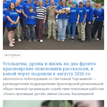
интервью
Усольцевы, дроны и жизнь на два фронта:
красноярские поисковики рассказали, к
какой черте подошли к августу 2026-го
sibnovosti.ru побеседовали со Светланой Торгашиной —
руководителем подразделения Красноярской региональной
общественной организации содействия поисковым работам
«Поиск пропавших детей» имени Оксаны Василишиной