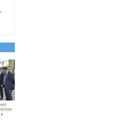
г
нил
 жилом
 в