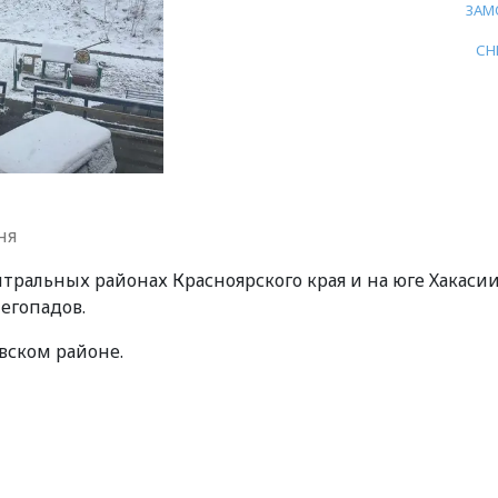
ЗАМ
СН
ня
ентральных районах Красноярского края и на юге Хакаси
егопадов.
вском районе.