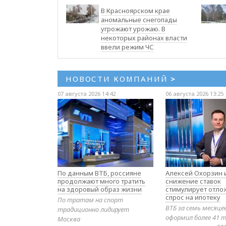
В Красноярском крае
аномальные снегопады
угрожают урожаю. В
некоторых районах власти
ввели режим ЧС
НОВОСТИ КОМПАНИЙ
>
07 августа 2026 14:42
06 августа 2026 13:25
По данным ВТБ, россияне
Алексей Охорзин и
продолжают много тратить
снижение ставок
на здоровый образ жизни
стимулирует отл
спрос на ипотеку
По тратам на спорт
ВТБ за семь месяце
традиционно лидирует
оформил более 41 т
Москва