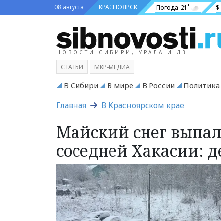
08 августа
КРАСНОЯРСК
Погода
21˚
$
НОВОСТИ СИБИРИ, УРАЛА И ДВ
СТАТЬИ
МКР-МЕДИА
В Сибири
В мире
В России
Политика
Главная
В Красноярском крае
Майский снег выпал
соседней Хакасии: 