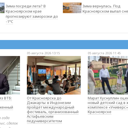
Зима посреди лета? В
Зима вернулась. Под
Красноярском крае
Красноярском выпал сне
прогнозируют заморозки до
-1°C
05 августа 2026 13:15
05 августа 2026 11:45
з ВТБ:
От Красноярска до
Марат Хуснуллин оце
Джакарты: в Индонезии
новый детский сад в
оженный
пройдёт международный
комплексе «Универс»
фестиваль, организованный
Красноярске
Астафьевским
в года
педуниверситетом
ыс. сделок