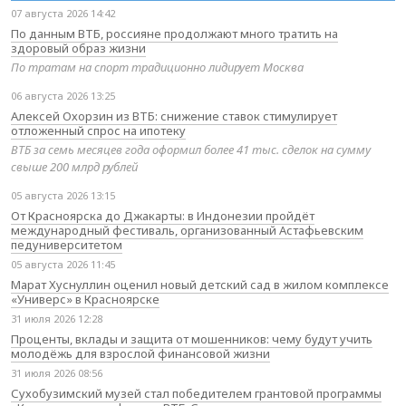
07 августа 2026 14:42
По данным ВТБ, россияне продолжают много тратить на
здоровый образ жизни
По тратам на спорт традиционно лидирует Москва
06 августа 2026 13:25
Алексей Охорзин из ВТБ: снижение ставок стимулирует
отложенный спрос на ипотеку
ВТБ за семь месяцев года оформил более 41 тыс. сделок на сумму
свыше 200 млрд рублей
05 августа 2026 13:15
От Красноярска до Джакарты: в Индонезии пройдёт
международный фестиваль, организованный Астафьевским
педуниверситетом
05 августа 2026 11:45
Марат Хуснуллин оценил новый детский сад в жилом комплексе
«Универс» в Красноярске
31 июля 2026 12:28
Проценты, вклады и защита от мошенников: чему будут учить
молодёжь для взрослой финансовой жизни
31 июля 2026 08:56
Сухобузимский музей стал победителем грантовой программы