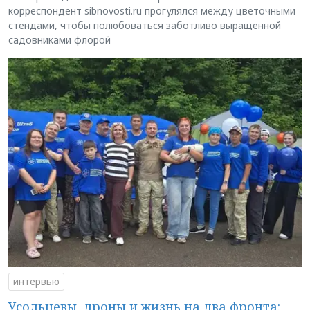
корреспондент sibnovosti.ru прогулялся между цветочными
стендами, чтобы полюбоваться заботливо выращенной
садовниками флорой
интервью
Усольцевы, дроны и жизнь на два фронта: