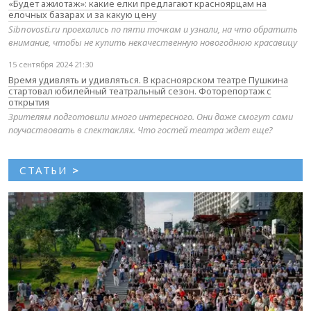
«Будет ажиотаж»: какие елки предлагают красноярцам на
елочных базарах и за какую цену
Sibnovosti.ru проехались по пяти точкам и узнали, на что обратить
внимание, чтобы не купить некачественную новогоднюю красавицу
15 сентября 2024 21:30
Время удивлять и удивляться. В красноярском театре Пушкина
стартовал юбилейный театральный сезон. Фоторепортаж с
открытия
Зрителям подготовили много интересного. Они даже смогут сами
поучаствовать в спектаклях. Что гостей театра ждет еще?
СТАТЬИ
>