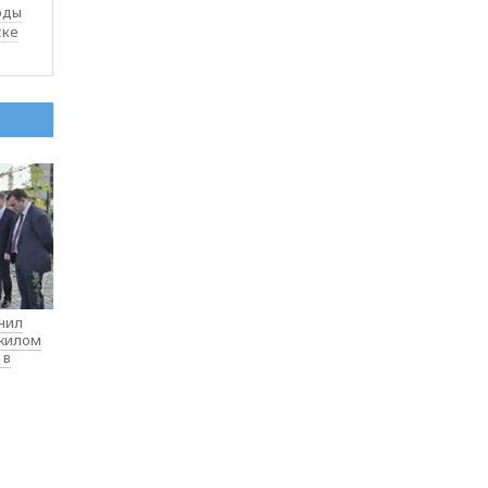
оды
ске
нил
 жилом
 в