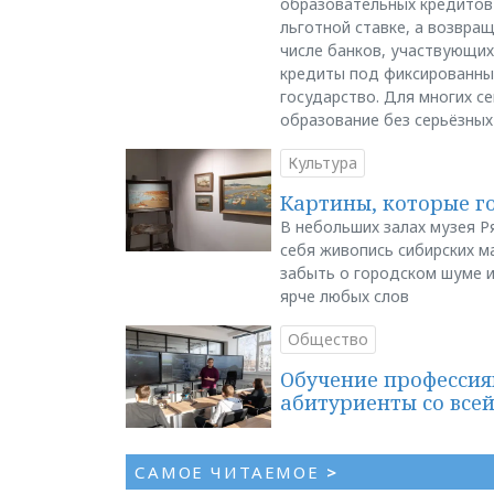
образовательных кредитов 
льготной ставке, а возвра
числе банков, участвующих
кредиты под фиксированны
государство. Для многих с
образование без серьёзных
Культура
Картины, которые г
В небольших залах музея Р
себя живопись сибирских ма
забыть о городском шуме и
ярче любых слов
Общество
Обучение профессия
абитуриенты со все
САМОЕ ЧИТАЕМОЕ
>