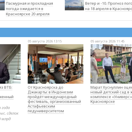
Пасмурная и прохладная
Ветер и -10. Прогноз пог
погода ожидается в
на 18 апреля в Краснояр
Красноярске 20 апреля
05 августа 2026 13:15
05 августа 2026 11:45
з ВТБ:
От Красноярска до
Марат Хуснуллин оце
Джакарты: в Индонезии
новый детский сад в
оженный
пройдёт международный
комплексе «Универс»
фестиваль, организованный
Красноярске
Астафьевским
в года
педуниверситетом
ыс. сделок
0 млрд