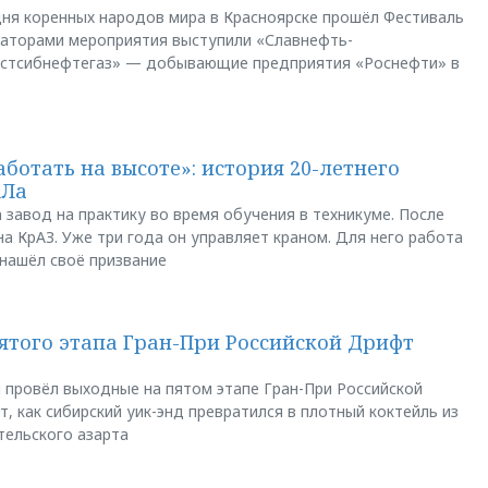
ня коренных народов мира в Красноярске прошёл Фестиваль
заторами мероприятия выступили «Славнефть-
остсибнефтегаз» — добывающие предприятия «Роснефти» в
аботать на высоте»: история 20-летнего
АЛа
 завод на практику во время обучения в техникуме. После
а КрАЗ. Уже три года он управляет краном. Для него работа
 нашёл своё призвание
пятого этапа Гран-При Российской Дрифт
u провёл выходные на пятом этапе Гран-При Российской
, как сибирский уик-энд превратился в плотный коктейль из
тельского азарта