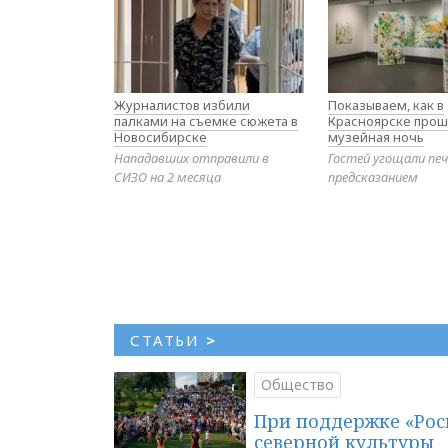
Журналистов избили
Показываем, как в
палками на съемке сюжета в
Красноярске прош
Новосибирске
музейная ночь
Нападавших отправили в
Гостей угощали печ
СИЗО на 2 месяца
предсказанием
СТАТЬИ
>
Общество
При поддержке «Рос
северной культуры