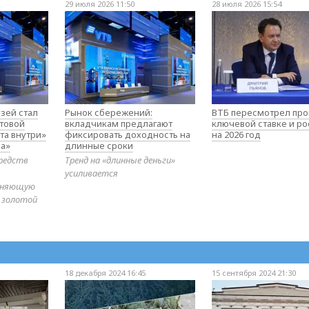
29 июля 2026 11:50
28 июля 2026 15:54
зей стал
Рынок сбережений:
ВТБ пересмотрел про
товой
вкладчикам предлагают
ключевой ставке и ро
та внутри»
фиксировать доходность на
на 2026 год
а»
длинные сроки
редств
Тренд на «длинные деньги»
усиливается
диняющую
 золотой
18 декабря 2024 16:45
15 сентября 2024 21:30