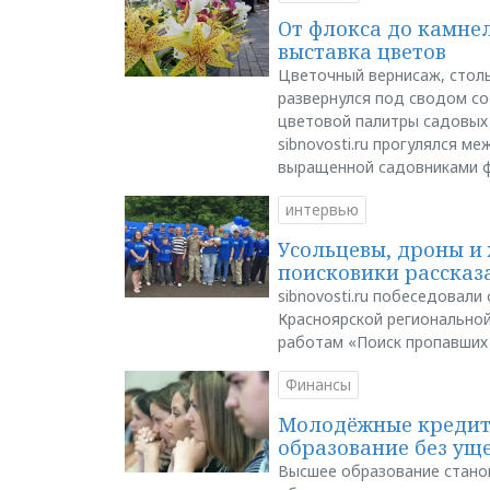
От флокса до камне
выставка цветов
Цветочный вернисаж, столь
развернулся под сводом со
цветовой палитры садовых
sibnovosti.ru прогулялся 
выращенной садовниками 
интервью
Усольцевы, дроны и 
поисковики рассказа
sibnovosti.ru побеседовал
Красноярской регионально
работам «Поиск пропавших
Финансы
Молодёжные кредиты
образование без ущ
Высшее образование стано