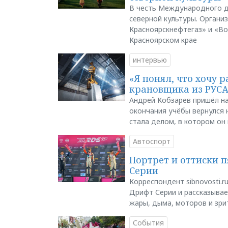
В честь Международного д
северной культуры. Органи
Красноярскнефтегаз» и «В
Красноярском крае
интервью
«Я понял, что хочу р
крановщика из РУС
Андрей Кобзарев пришёл на
окончания учёбы вернулся н
стала делом, в котором он
Автоспорт
Портрет и оттиски 
Серии
Корреспондент sibnovosti.r
Дрифт Серии и рассказывает
жары, дыма, моторов и зри
События