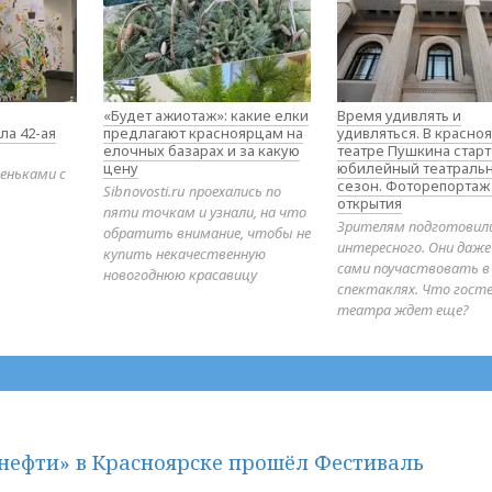
«Будет ажиотаж»: какие елки
Время удивлять и
ла 42-ая
предлагают красноярцам на
удивляться. В красно
елочных базарах и за какую
театре Пушкина стар
цену
юбилейный театраль
еньками с
сезон. Фоторепортаж
Sibnovosti.ru проехались по
открытия
пяти точкам и узнали, на что
Зрителям подготовил
обратить внимание, чтобы не
интересного. Они даж
купить некачественную
сами поучаствовать в
новогоднюю красавицу
спектаклях. Что гост
театра ждет еще?
нефти» в Красноярске прошёл Фестиваль