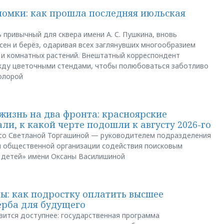
ломки: как прошла последняя июльская
 привычный для сквера имени А. С. Пушкина, вновь
сен и берёз, одаривая всех заглянувших многообразием
 и комнатных растений. Внештатный корреспондент
между цветочными стендами, чтобы полюбоваться заботливо
флорой
жизнь на два фронта: красноярские
ли, к какой черте подошли к августу 2026-го
и со Светланой Торгашиной — руководителем подразделения
й общественной организации содействия поисковым
 детей» имени Оксаны Василишиной
: как подростку оплатить высшее
ерба для будущего
вится доступнее: государственная программа