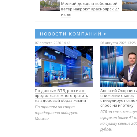
Мелкий дождь и небольшой
ветер накроют Красноярск 27
июля
НОВОСТИ КОМПАНИЙ
>
07 августа 2026 14:42
06 августа 2026 13:25
По данным ВТБ, россияне
Алексей Охорзин и
продолжают много тратить
снижение ставок
на здоровый образ жизни
стимулирует отл
спрос на ипотеку
По тратам на спорт
ВТБ за семь месяце
традиционно лидирует
оформил более 41 т
Москва
на сумму свыше 20
рублей