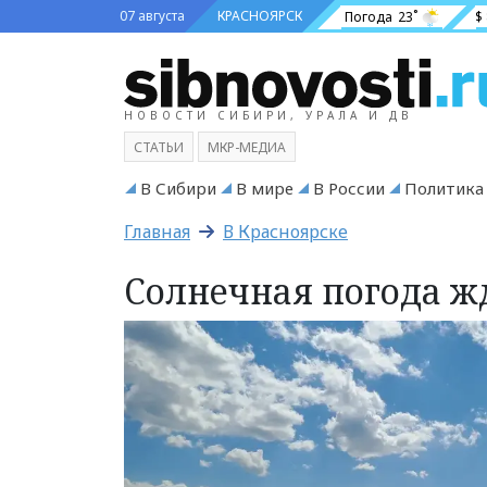
07 августа
КРАСНОЯРСК
Погода
23˚
$
НОВОСТИ СИБИРИ, УРАЛА И ДВ
СТАТЬИ
МКР-МЕДИА
В Сибири
В мире
В России
Политика
Главная
В Красноярске
Солнечная погода ж