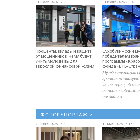
31 июля 2026 12:28
31 июля 2026 08:56
Проценты, вклады и защита
Сухобузимский му
от мошенников: чему будут
победителем гран
учить молодёжь для
программы «Красо
взрослой финансовой жизни
фонда «ВТБ-Стран
Музей с помощью с
гранта организует
экспозицию, объе
историю сибирской
лихорадки
ФОТОРЕПОРТАЖ
>
09 июня 2025 15:40
19 мая 2025 15:15