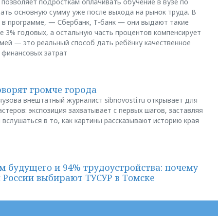
позволяет подросткам оплачивать обучение в вузе по
щать основную сумму уже после выхода на рынок труда. В
 в программе, — Сбербанк, Т-банк — они выдают такие
е 3% годовых, а остальную часть процентов компенсирует
емей — это реальный способ дать ребёнку качественное
 финансовых затрат
оворят громче города
яузова внештатный журналист sibnovosti.ru открывает для
стеров: экспозиция захватывает с первых шагов, заставляя
 вслушаться в то, как картины рассказывают историю края
м будущего и 94% трудоустройства: почему
й России выбирают ТУСУР в Томске