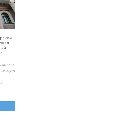
ярском
товал
ный
 с
и много
е смогут
ей