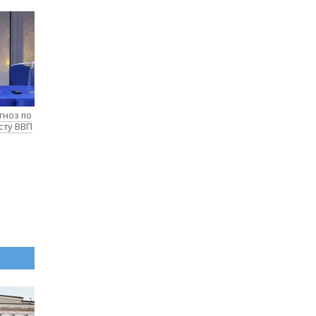
гноз по
сту ВВП