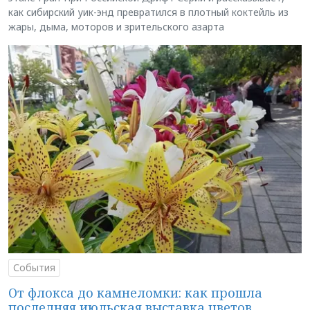
как сибирский уик-энд превратился в плотный коктейль из
жары, дыма, моторов и зрительского азарта
События
От флокса до камнеломки: как прошла
последняя июльская выставка цветов