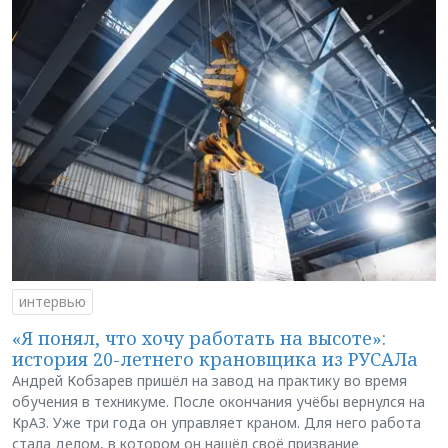
интервью
«Я понял, что хочу работать на высоте»:
история 20-летнего крановщика из РУСАЛа
Андрей Кобзарев пришёл на завод на практику во время
обучения в техникуме. После окончания учёбы вернулся на
КрАЗ. Уже три года он управляет краном. Для него работа
стала делом, в котором он нашёл своё призвание