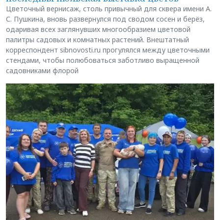
Цветочный вернисаж, столь привычный для сквера имени А.
С. Пушкина, вновь развернулся под сводом сосен и берёз,
одаривая всех заглянувших многообразием цветовой
палитры садовых и комнатных растений. Внештатный
корреспондент sibnovosti.ru прогулялся между цветочными
стендами, чтобы полюбоваться заботливо выращенной
садовниками флорой