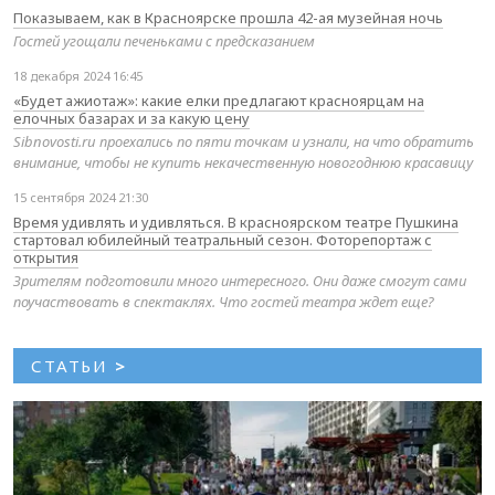
Показываем, как в Красноярске прошла 42-ая музейная ночь
Гостей угощали печеньками с предсказанием
18 декабря 2024 16:45
«Будет ажиотаж»: какие елки предлагают красноярцам на
елочных базарах и за какую цену
Sibnovosti.ru проехались по пяти точкам и узнали, на что обратить
внимание, чтобы не купить некачественную новогоднюю красавицу
15 сентября 2024 21:30
Время удивлять и удивляться. В красноярском театре Пушкина
стартовал юбилейный театральный сезон. Фоторепортаж с
открытия
Зрителям подготовили много интересного. Они даже смогут сами
поучаствовать в спектаклях. Что гостей театра ждет еще?
СТАТЬИ
>