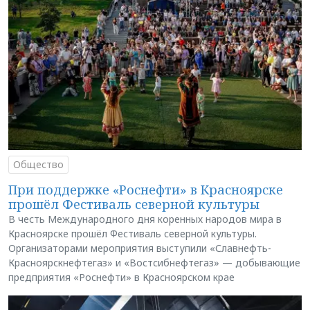
Общество
При поддержке «Роснефти» в Красноярске
прошёл Фестиваль северной культуры
В честь Международного дня коренных народов мира в
Красноярске прошёл Фестиваль северной культуры.
Организаторами мероприятия выступили «Славнефть-
Красноярскнефтегаз» и «Востсибнефтегаз» — добывающие
предприятия «Роснефти» в Красноярском крае