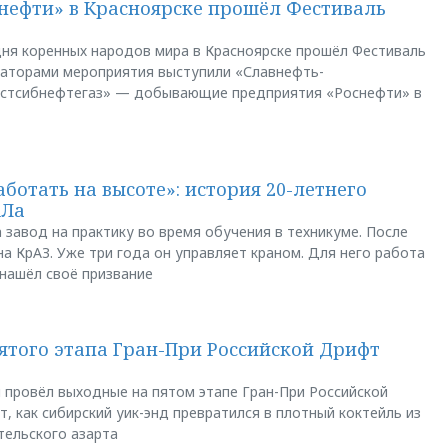
нефти» в Красноярске прошёл Фестиваль
ня коренных народов мира в Красноярске прошёл Фестиваль
заторами мероприятия выступили «Славнефть-
остсибнефтегаз» — добывающие предприятия «Роснефти» в
аботать на высоте»: история 20-летнего
АЛа
 завод на практику во время обучения в техникуме. После
а КрАЗ. Уже три года он управляет краном. Для него работа
 нашёл своё призвание
пятого этапа Гран-При Российской Дрифт
u провёл выходные на пятом этапе Гран-При Российской
, как сибирский уик-энд превратился в плотный коктейль из
тельского азарта