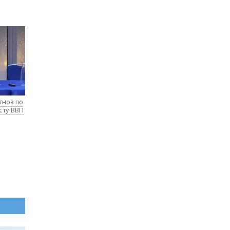
гноз по
сту ВВП