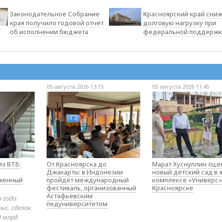
Законодательное Собрание
Красноярский край сни
края получило годовой отчёт
долговую нагрузку при
об исполнении бюджета
федеральной поддержк
05 августа 2026 13:15
05 августа 2026 11:45
з ВТБ:
От Красноярска до
Марат Хуснуллин оце
Джакарты: в Индонезии
новый детский сад в
оженный
пройдёт международный
комплексе «Универс»
фестиваль, организованный
Красноярске
Астафьевским
в года
педуниверситетом
ыс. сделок
0 млрд