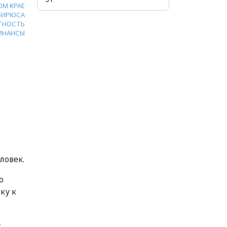
ОМ КРАЕ
БИРЮСА
ТНОСТЬ
ИНАНСЫ
ловек.
о
ку к
-