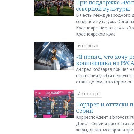
При поддержке «Рос
северной культуры
В честь Международного д
северной культуры. Органи
Красноярскнефтегаз» и «В
Красноярском крае
интервью
«Я понял, что хочу р
крановщика из РУС
Андрей Кобзарев пришёл на
окончания учёбы вернулся н
стала делом, в котором он
Автоспорт
Портрет и оттиски 
Серии
Корреспондент sibnovosti.r
Дрифт Серии и рассказывает
жары, дыма, моторов и зри