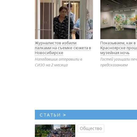
Журналистов избили
Показываем, как в
палками на съемке сюжета в
Красноярске прош
Новосибирске
музейная ночь
Нападавших отправили в
Гостей угощали печ
СИЗО на 2 месяца
предсказанием
СТАТЬИ
>
Общество