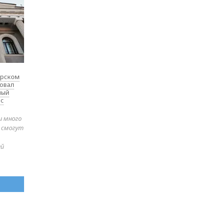
ярском
товал
ный
 с
и много
е смогут
ей