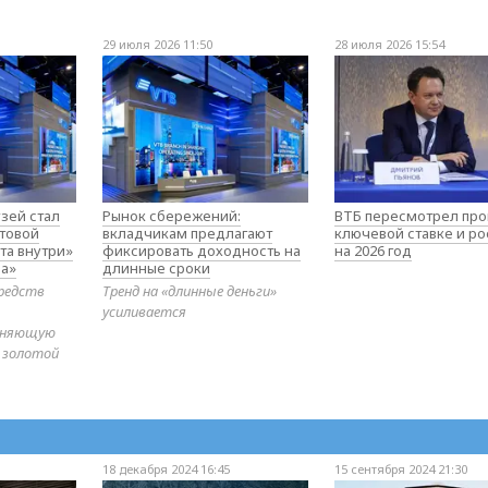
29 июля 2026 11:50
28 июля 2026 15:54
зей стал
Рынок сбережений:
ВТБ пересмотрел про
товой
вкладчикам предлагают
ключевой ставке и ро
та внутри»
фиксировать доходность на
на 2026 год
а»
длинные сроки
редств
Тренд на «длинные деньги»
усиливается
диняющую
 золотой
18 декабря 2024 16:45
15 сентября 2024 21:30