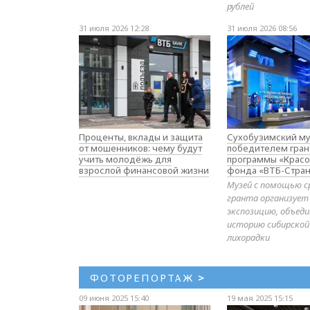
рублей
31 июля 2026 12:28
31 июля 2026 08:56
Проценты, вклады и защита
Сухобузимский му
от мошенников: чему будут
победителем гран
учить молодёжь для
программы «Красо
взрослой финансовой жизни
фонда «ВТБ-Стран
Музей с помощью с
гранта организует
экспозицию, объе
историю сибирской
лихорадки
ФОТОРЕПОРТАЖ
>
09 июня 2025 15:40
19 мая 2025 15:15