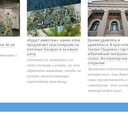
«Будет ажиотаж»: какие елки
Время удивлять и
ла 42-ая
предлагают красноярцам на
удивляться. В красно
елочных базарах и за какую
театре Пушкина стар
цену
юбилейный театраль
еньками с
сезон. Фоторепортаж
Sibnovosti.ru проехались по
открытия
пяти точкам и узнали, на что
Зрителям подготовил
обратить внимание, чтобы не
интересного. Они даж
купить некачественную
сами поучаствовать в
новогоднюю красавицу
спектаклях. Что гост
театра ждет еще?