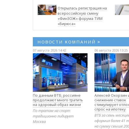
Открылась регистрация на
всероссийскую смену
«ФинЗОЖ» форума ТИМ
«Бирюса»
НОВОСТИ КОМПАНИЙ
>
07 августа 2026 14:42
06 августа 2026 13:25
По данным ВТБ, россияне
Алексей Охорзин и
продолжают много тратить
снижение ставок
на здоровый образ жизни
стимулирует отл
спрос на ипотеку
По тратам на спорт
ВТБ за семь месяце
традиционно лидирует
оформил более 41 т
Москва
на сумму свыше 20