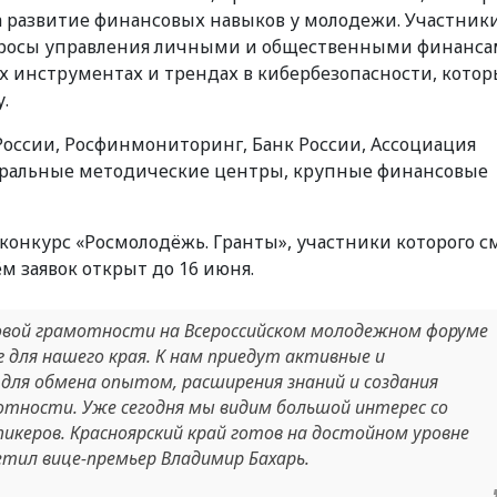
а развитие финансовых навыков у молодежи. Участник
просы управления личными и общественными финансам
 инструментах и трендах в кибербезопасности, кото
.
оссии, Росфинмониторинг, Банк России, Ассоциация
еральные методические центры, крупные финансовые
конкурс «Росмолодёжь. Гранты», участники которого с
м заявок открыт до 16 июня.
совой грамотности на Всероссийском молодежном форуме
для нашего края. К нам приедут активные и
 для обмена опытом, расширения знаний и создания
отности. Уже сегодня мы видим большой интерес со
икеров. Красноярский край готов на достойном уровне
тил вице-премьер Владимир Бахарь.