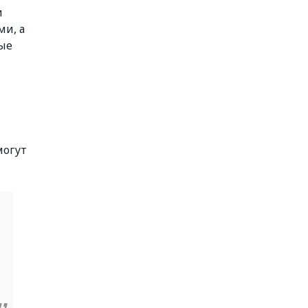
и
и, а
рые
могут