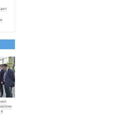
жает
е
нил
 жилом
 в