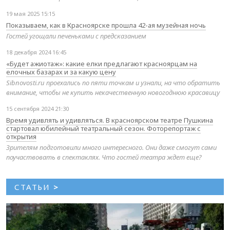
19 мая 2025 15:15
Показываем, как в Красноярске прошла 42-ая музейная ночь
Гостей угощали печеньками с предсказанием
18 декабря 2024 16:45
«Будет ажиотаж»: какие елки предлагают красноярцам на
елочных базарах и за какую цену
Sibnovosti.ru проехались по пяти точкам и узнали, на что обратить
внимание, чтобы не купить некачественную новогоднюю красавицу
15 сентября 2024 21:30
Время удивлять и удивляться. В красноярском театре Пушкина
стартовал юбилейный театральный сезон. Фоторепортаж с
открытия
Зрителям подготовили много интересного. Они даже смогут сами
поучаствовать в спектаклях. Что гостей театра ждет еще?
СТАТЬИ
>