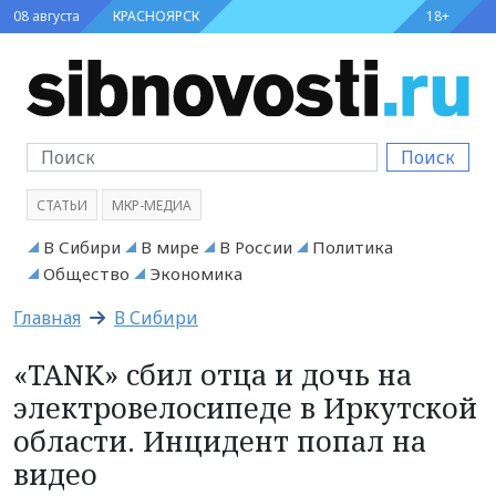
08 августа
КРАСНОЯРСК
18+
Поиск
СТАТЬИ
МКР-МЕДИА
В Сибири
В мире
В России
Политика
Общество
Экономика
Главная
В Сибири
«TANK» сбил отца и дочь на
электровелосипеде в Иркутской
области. Инцидент попал на
видео