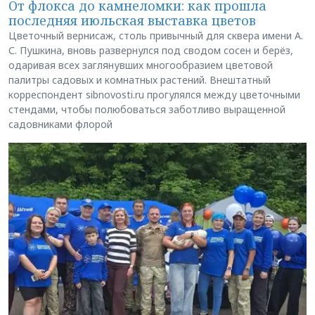
От флокса до камнеломки: как прошла
последняя июльская выставка цветов
Цветочный вернисаж, столь привычный для сквера имени А.
С. Пушкина, вновь развернулся под сводом сосен и берёз,
одаривая всех заглянувших многообразием цветовой
палитры садовых и комнатных растений. Внештатный
корреспондент sibnovosti.ru прогулялся между цветочными
стендами, чтобы полюбоваться заботливо выращенной
садовниками флорой