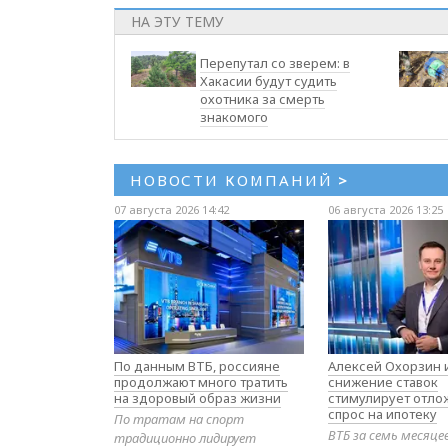
НА ЭТУ ТЕМУ
Перепутал со зверем: в
Хакасии будут судить
охотника за смерть
знакомого
НОВОСТИ КОМПАНИЙ
>
07 августа 2026 14:42
06 августа 2026 13:25
По данным ВТБ, россияне
Алексей Охорзин и
продолжают много тратить
снижение ставок
на здоровый образ жизни
стимулирует отл
спрос на ипотеку
По тратам на спорт
ВТБ за семь месяце
традиционно лидирует