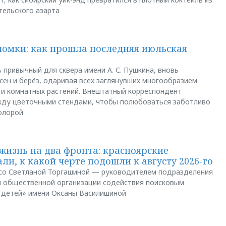
тельского азарта
ломки: как прошла последняя июльская
 привычный для сквера имени А. С. Пушкина, вновь
сен и берёз, одаривая всех заглянувших многообразием
 и комнатных растений. Внештатный корреспондент
между цветочными стендами, чтобы полюбоваться заботливо
флорой
жизнь на два фронта: красноярские
ли, к какой черте подошли к августу 2026-го
и со Светланой Торгашиной — руководителем подразделения
й общественной организации содействия поисковым
 детей» имени Оксаны Василишиной