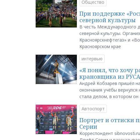
Общество
При поддержке «Рос
северной культуры
В честь Международного д
северной культуры. Органи
Красноярскнефтегаз» и «В
Красноярском крае
интервью
«Я понял, что хочу р
крановщика из РУС
Андрей Кобзарев пришёл на
окончания учёбы вернулся н
стала делом, в котором он
Автоспорт
Портрет и оттиски 
Серии
Корреспондент sibnovosti.r
Дрифт Серии и рассказывает