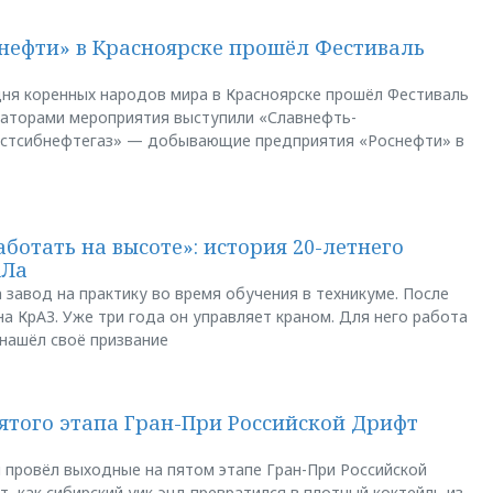
нефти» в Красноярске прошёл Фестиваль
ня коренных народов мира в Красноярске прошёл Фестиваль
заторами мероприятия выступили «Славнефть-
остсибнефтегаз» — добывающие предприятия «Роснефти» в
аботать на высоте»: история 20-летнего
АЛа
 завод на практику во время обучения в техникуме. После
а КрАЗ. Уже три года он управляет краном. Для него работа
 нашёл своё призвание
пятого этапа Гран-При Российской Дрифт
u провёл выходные на пятом этапе Гран-При Российской
, как сибирский уик-энд превратился в плотный коктейль из