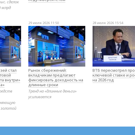
ыс. сделок
0 млрд
29 июля 2026 11:50
28 июля 2026 15:54
зей стал
Рынок сбережений:
ВТБ пересмотрел про
товой
вкладчикам предлагают
ключевой ставке и ро
та внутри»
фиксировать доходность на
на 2026 год
а»
длинные сроки
редств
Тренд на «длинные деньги»
усиливается
диняющую
 золотой