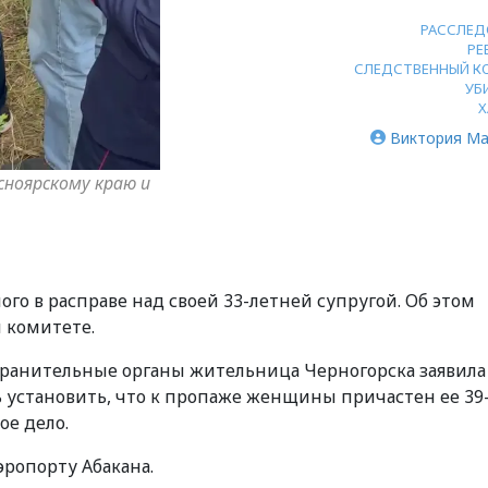
РАССЛЕД
РЕ
СЛЕДСТВЕННЫЙ К
УБ
Х
Виктория Ма
ноярскому краю и
го в расправе над своей 33-летней супругой. Об этом
 комитете.
хранительные органы жительница Черногорска заявила
ь установить, что к пропаже женщины причастен ее 39
ое дело.
эропорту Абакана.