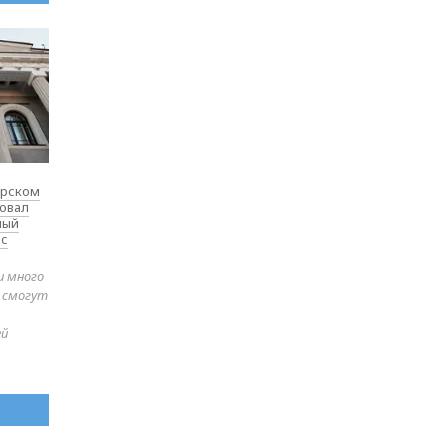
ярском
товал
ный
 с
и много
е смогут
ей