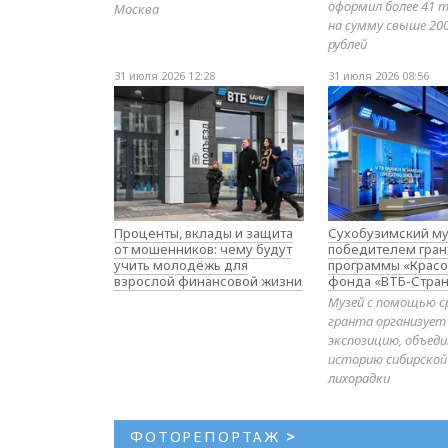
оформил более 41 т
Москва
на сумму свыше 20
рублей
31 июля 2026 12:28
31 июля 2026 08:56
Проценты, вклады и защита
Сухобузимский му
от мошенников: чему будут
победителем гран
учить молодёжь для
программы «Красо
взрослой финансовой жизни
фонда «ВТБ-Стран
Музей с помощью с
гранта организует
экспозицию, объе
историю сибирской
лихорадки
ФОТОРЕПОРТАЖ
>