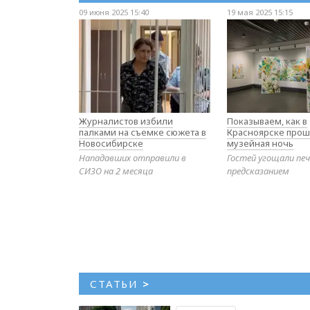
09 июня 2025 15:40
19 мая 2025 15:15
Журналистов избили
Показываем, как в
палками на съемке сюжета в
Красноярске прош
Новосибирске
музейная ночь
Нападавших отправили в
Гостей угощали печ
СИЗО на 2 месяца
предсказанием
СТАТЬИ
>