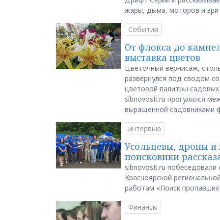
жары, дыма, моторов и зри
События
От флокса до камне
выставка цветов
Цветочный вернисаж, столь
развернулся под сводом со
цветовой палитры садовых
sibnovosti.ru прогулялся 
выращенной садовниками 
интервью
Усольцевы, дроны и 
поисковики рассказа
sibnovosti.ru побеседовал
Красноярской регионально
работам «Поиск пропавших
Финансы