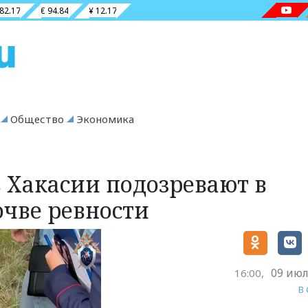
 82.17
€ 94.84
¥ 12.17
Общество
Экономика
в Хакасии подозревают в
очве ревности
09 июл
16:00,
В