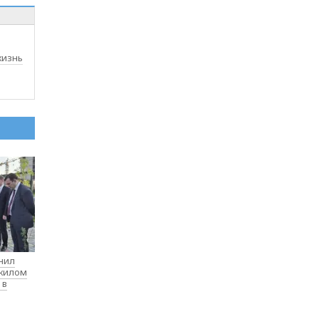
жизнь
нил
 жилом
 в