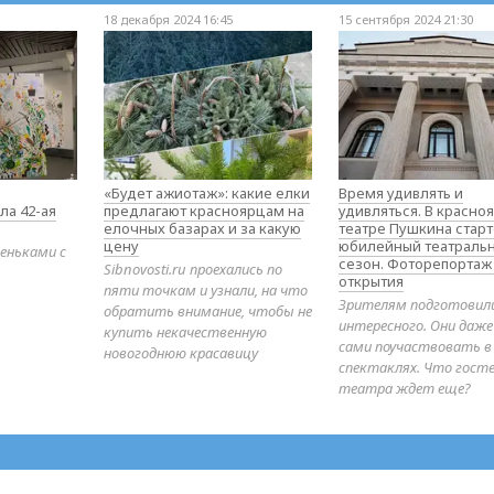
18 декабря 2024 16:45
15 сентября 2024 21:30
«Будет ажиотаж»: какие елки
Время удивлять и
ла 42-ая
предлагают красноярцам на
удивляться. В красно
елочных базарах и за какую
театре Пушкина стар
цену
юбилейный театраль
еньками с
сезон. Фоторепортаж
Sibnovosti.ru проехались по
открытия
пяти точкам и узнали, на что
Зрителям подготовил
обратить внимание, чтобы не
интересного. Они даж
купить некачественную
сами поучаствовать в
новогоднюю красавицу
спектаклях. Что гост
театра ждет еще?