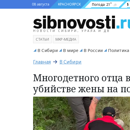
08 августа
КРАСНОЯРСК
Погода
21˚
$
НОВОСТИ СИБИРИ, УРАЛА И ДВ
СТАТЬИ
МКР-МЕДИА
В Сибири
В мире
В России
Политика
Главная
В Сибири
Многодетного отца 
убийстве жены на п