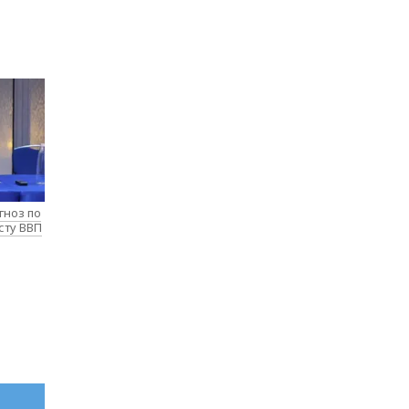
гноз по
сту ВВП