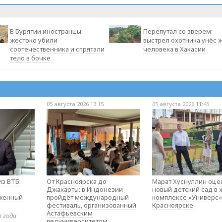
В Бурятии иностранцы
Перепутал со зверем:
жестоко убили
выстрел охотника унёс 
соотечественника и спрятали
человека в Хакасии
тело в бочке
05 августа 2026 13:15
05 августа 2026 11:45
з ВТБ:
От Красноярска до
Марат Хуснуллин оце
Джакарты: в Индонезии
новый детский сад в
оженный
пройдёт международный
комплексе «Универс»
фестиваль, организованный
Красноярске
Астафьевским
в года
педуниверситетом