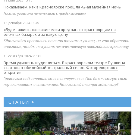
19 мая 2025 15:15
Показываем, как в Красноярске прошла 42-ая музейная ночь
Гостей угощали печеньками с предсказанием
18 декабря 2024 16:45
«Будет ажиотаж»: какие елки предлагают красноярцам на
елочных базарах и за какую цену
Sibnovosti.ru проехались по пяти точкам и узнали, на что обратить
внимание, чтобы не купить некачественную новогоднюю красавицу
15 сентября 2024 21:30
Время удивлять и удивляться. В красноярском театре Пушкина
стартовал юбилейный театральный сезон. Фоторепортаж с
открытия
Зрителям подготовили много интересного. Они даже смогут сами
поучаствовать в спектаклях. Что гостей театра ждет еще?
СТАТЬИ
>