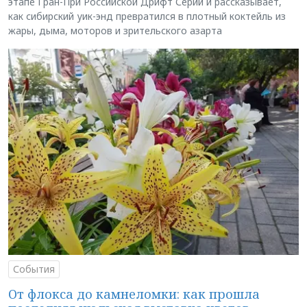
этапе Гран-При Российской Дрифт Серии и рассказывает,
как сибирский уик-энд превратился в плотный коктейль из
жары, дыма, моторов и зрительского азарта
События
От флокса до камнеломки: как прошла