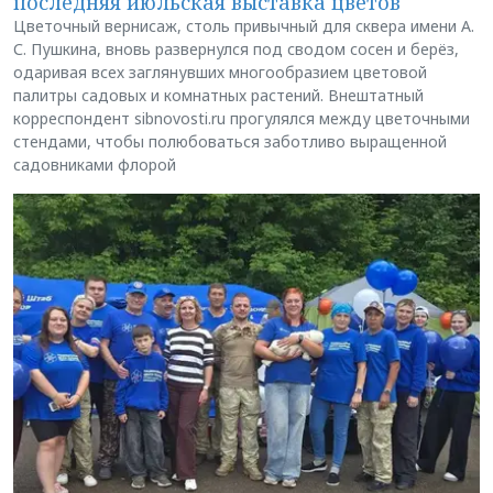
последняя июльская выставка цветов
Цветочный вернисаж, столь привычный для сквера имени А.
С. Пушкина, вновь развернулся под сводом сосен и берёз,
одаривая всех заглянувших многообразием цветовой
палитры садовых и комнатных растений. Внештатный
корреспондент sibnovosti.ru прогулялся между цветочными
стендами, чтобы полюбоваться заботливо выращенной
садовниками флорой