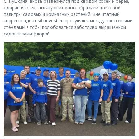
С. Пушкина, вновь развернулся под сводом сосен и берёз,
одаривая всех заглянувших многообразием цветовой
палитры садовых и комнатных растений. Внештатный
корреспондент sibnovosti.ru прогулялся между цветочными
стендами, чтобы полюбоваться заботливо выращенной
садовниками флорой