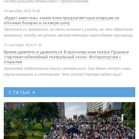
Гостей угощали печеньками с предсказанием
18 декабря 2024 16:45
«Будет ажиотаж»: какие елки предлагают красноярцам на
елочных базарах и за какую цену
Sibnovosti.ru проехались по пяти точкам и узнали, на что обратить
внимание, чтобы не купить некачественную новогоднюю красавицу
15 сентября 2024 21:30
Время удивлять и удивляться. В красноярском театре Пушкина
стартовал юбилейный театральный сезон. Фоторепортаж с
открытия
Зрителям подготовили много интересного. Они даже смогут сами
поучаствовать в спектаклях. Что гостей театра ждет еще?
СТАТЬИ
>