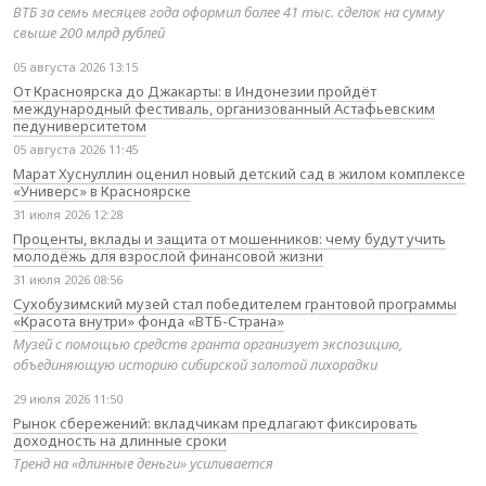
ВТБ за семь месяцев года оформил более 41 тыс. сделок на сумму
свыше 200 млрд рублей
05 августа 2026 13:15
От Красноярска до Джакарты: в Индонезии пройдёт
международный фестиваль, организованный Астафьевским
педуниверситетом
05 августа 2026 11:45
Марат Хуснуллин оценил новый детский сад в жилом комплексе
«Универс» в Красноярске
31 июля 2026 12:28
Проценты, вклады и защита от мошенников: чему будут учить
молодёжь для взрослой финансовой жизни
31 июля 2026 08:56
Сухобузимский музей стал победителем грантовой программы
«Красота внутри» фонда «ВТБ-Страна»
Музей с помощью средств гранта организует экспозицию,
объединяющую историю сибирской золотой лихорадки
29 июля 2026 11:50
Рынок сбережений: вкладчикам предлагают фиксировать
доходность на длинные сроки
Тренд на «длинные деньги» усиливается