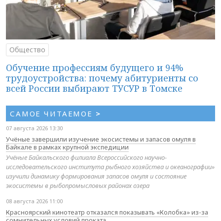
Общество
Обучение профессиям будущего и 94%
трудоустройства: почему абитуриенты со
всей России выбирают ТУСУР в Томске
САМОЕ ЧИТАЕМОЕ
>
07 августа 2026 13:30
Учёные завершили изучение экосистемы и запасов омуля в
Байкале в рамках крупной экспедиции
Учёные Байкальского филиала Всероссийского научно-
исследовательского института рыбного хозяйства и океанографии»
изучили динамику формирования запасов омуля и состояние
экосистемы в рыбопромысловых районах озера
08 августа 2026 11:00
Красноярский кинотеатр отказался показывать «Колобка» из-за
сомнительных условий проката