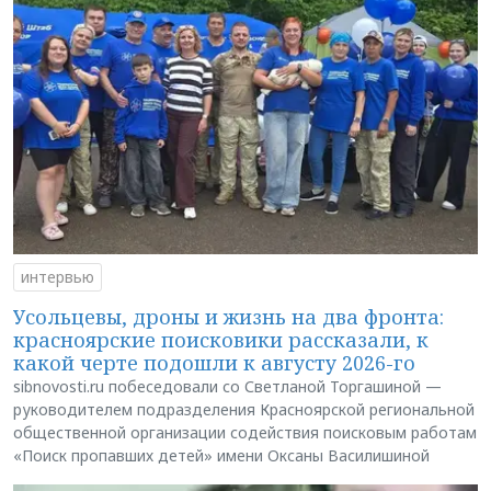
интервью
Усольцевы, дроны и жизнь на два фронта:
красноярские поисковики рассказали, к
какой черте подошли к августу 2026-го
sibnovosti.ru побеседовали со Светланой Торгашиной —
руководителем подразделения Красноярской региональной
общественной организации содействия поисковым работам
«Поиск пропавших детей» имени Оксаны Василишиной