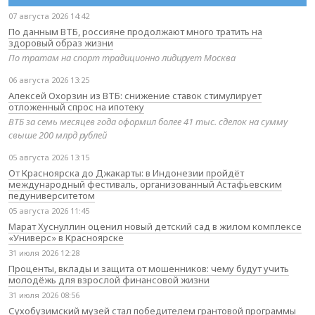
07 августа 2026 14:42
По данным ВТБ, россияне продолжают много тратить на
здоровый образ жизни
По тратам на спорт традиционно лидирует Москва
06 августа 2026 13:25
Алексей Охорзин из ВТБ: снижение ставок стимулирует
отложенный спрос на ипотеку
ВТБ за семь месяцев года оформил более 41 тыс. сделок на сумму
свыше 200 млрд рублей
05 августа 2026 13:15
От Красноярска до Джакарты: в Индонезии пройдёт
международный фестиваль, организованный Астафьевским
педуниверситетом
05 августа 2026 11:45
Марат Хуснуллин оценил новый детский сад в жилом комплексе
«Универс» в Красноярске
31 июля 2026 12:28
Проценты, вклады и защита от мошенников: чему будут учить
молодёжь для взрослой финансовой жизни
31 июля 2026 08:56
Сухобузимский музей стал победителем грантовой программы