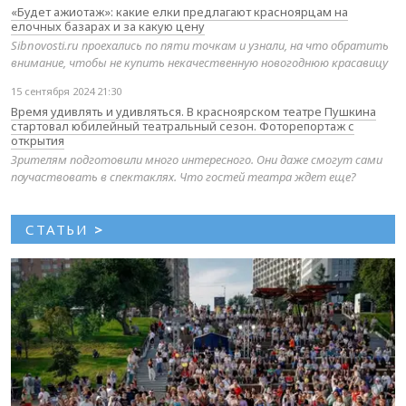
«Будет ажиотаж»: какие елки предлагают красноярцам на
елочных базарах и за какую цену
Sibnovosti.ru проехались по пяти точкам и узнали, на что обратить
внимание, чтобы не купить некачественную новогоднюю красавицу
15 сентября 2024 21:30
Время удивлять и удивляться. В красноярском театре Пушкина
стартовал юбилейный театральный сезон. Фоторепортаж с
открытия
Зрителям подготовили много интересного. Они даже смогут сами
поучаствовать в спектаклях. Что гостей театра ждет еще?
СТАТЬИ
>