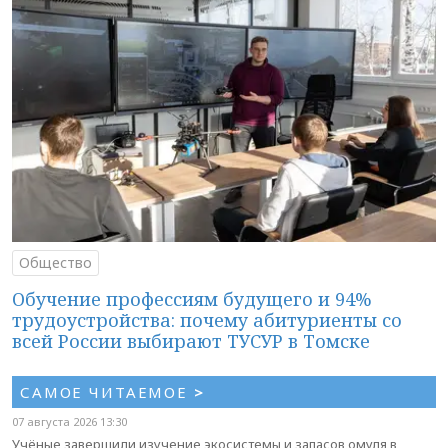
Общество
Обучение профессиям будущего и 94%
трудоустройства: почему абитуриенты со
всей России выбирают ТУСУР в Томске
САМОЕ ЧИТАЕМОЕ
>
07 августа 2026 13:30
Учёные завершили изучение экосистемы и запасов омуля в