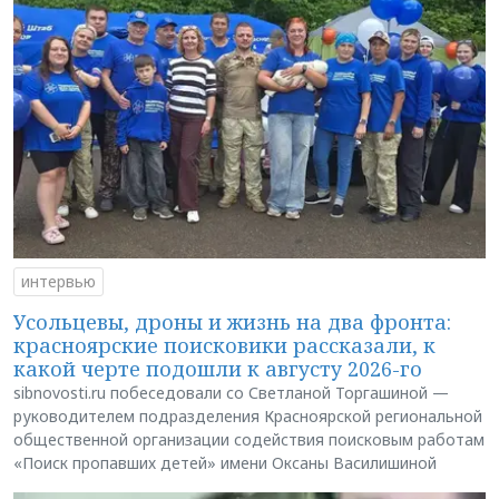
интервью
Усольцевы, дроны и жизнь на два фронта:
красноярские поисковики рассказали, к
какой черте подошли к августу 2026-го
sibnovosti.ru побеседовали со Светланой Торгашиной —
руководителем подразделения Красноярской региональной
общественной организации содействия поисковым работам
«Поиск пропавших детей» имени Оксаны Василишиной