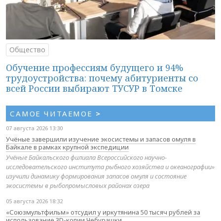
Общество
Обучение профессиям будущего и 94%
трудоустройства: почему абитуриенты со
всей России выбирают ТУСУР в Томске
САМОЕ ЧИТАЕМОЕ
>
07 августа 2026 13:30
Учёные завершили изучение экосистемы и запасов омуля в
Байкале в рамках крупной экспедиции
Учёные Байкальского филиала Всероссийского научно-
исследовательского института рыбного хозяйства и океанографии»
изучили динамику формирования запасов омуля и состояние
экосистемы в рыбопромысловых районах озера
05 августа 2026 18:32
«Союзмультфильм» отсудил у иркутянина 50 тысяч рублей за
использование 3D-копии Чебурашки