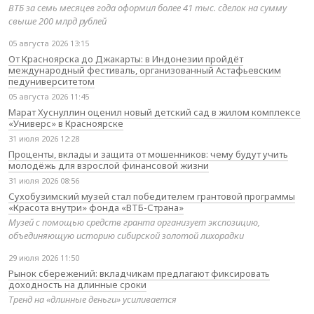
ВТБ за семь месяцев года оформил более 41 тыс. сделок на сумму
свыше 200 млрд рублей
05 августа 2026 13:15
От Красноярска до Джакарты: в Индонезии пройдёт
международный фестиваль, организованный Астафьевским
педуниверситетом
05 августа 2026 11:45
Марат Хуснуллин оценил новый детский сад в жилом комплексе
«Универс» в Красноярске
31 июля 2026 12:28
Проценты, вклады и защита от мошенников: чему будут учить
молодёжь для взрослой финансовой жизни
31 июля 2026 08:56
Сухобузимский музей стал победителем грантовой программы
«Красота внутри» фонда «ВТБ-Страна»
Музей с помощью средств гранта организует экспозицию,
объединяющую историю сибирской золотой лихорадки
29 июля 2026 11:50
Рынок сбережений: вкладчикам предлагают фиксировать
доходность на длинные сроки
Тренд на «длинные деньги» усиливается