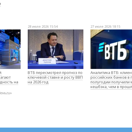
м
28 июля 2026 15:54
27 июля 2026 18:15
:
ВТБ пересмотрел прогноз по
Аналитика ВТБ: клие
агают
ключевой ставке и росту ВВП
российских банков в
дность на
на 2026 год
полугодии получили
кешбэка, чем в прош
деньги»