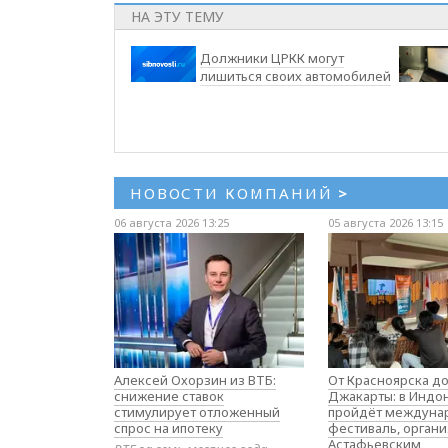
НА ЭТУ ТЕМУ
Должники ЦРКК могут
лишиться своих автомобилей
НОВОСТИ КОМПАНИЙ
>
06 августа 2026 13:25
05 августа 2026 13:15
Алексей Охорзин из ВТБ:
От Красноярска д
снижение ставок
Джакарты: в Индо
стимулирует отложенный
пройдёт междуна
спрос на ипотеку
фестиваль, орган
Астафьевским