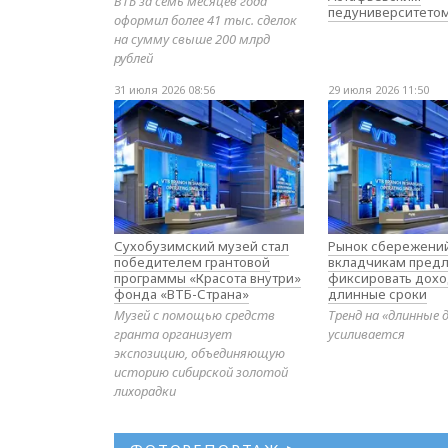
ВТБ за семь месяцев года
педуниверситето
оформил более 41 тыс. сделок
на сумму свыше 200 млрд
рублей
31 июля 2026 08:56
29 июля 2026 11:50
Сухобузимский музей стал
Рынок сбережений
победителем грантовой
вкладчикам предл
программы «Красота внутри»
фиксировать дохо
фонда «ВТБ-Страна»
длинные сроки
Музей с помощью средств
Тренд на «длинные 
гранта организует
усиливается
экспозицию, объединяющую
историю сибирской золотой
лихорадки