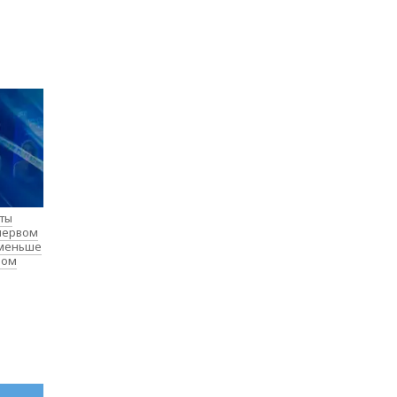
нты
 первом
 меньше
лом