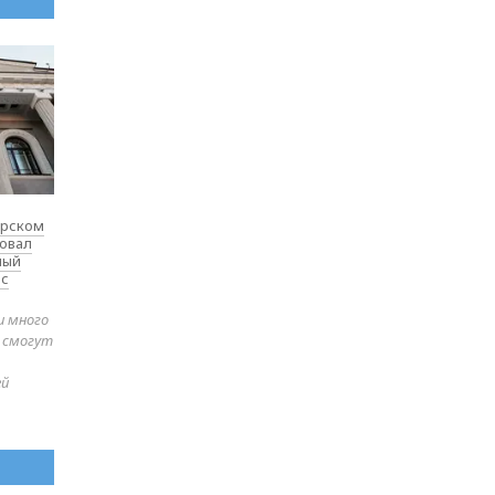
ярском
товал
ный
 с
и много
е смогут
ей