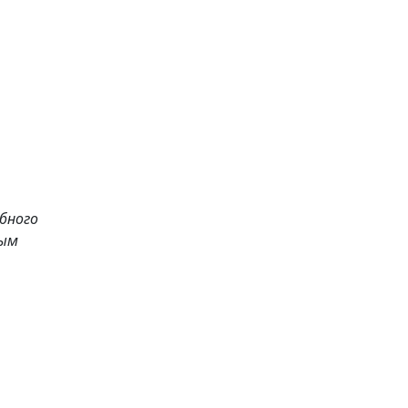
бного
ным