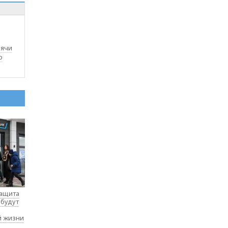
сячи
о
защита
 будут
й жизни