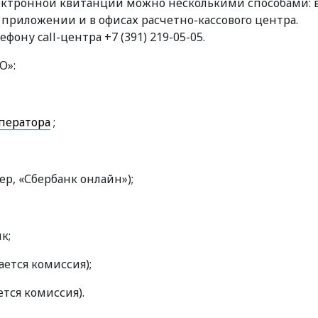
ектронной квитанции можно несколькими способами: 
 приложении и в офисах расчетно-кассового центра.
ону call-центра +7 (391) 219-05-05.
О»:
оператора
;
р, «Сбербанк онлайн»);
к;
ется комиссия);
тся комиссия).