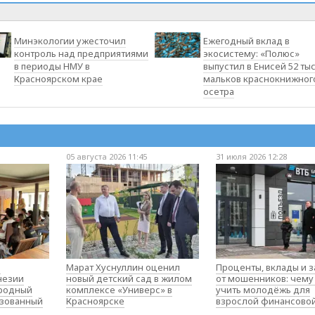
Минэкологии ужесточил
Ежегодный вклад в
контроль над предприятиями
экосистему: «Полюс»
в периоды НМУ в
выпустил в Енисей 52 ты
Красноярском крае
мальков краснокнижног
осетра
05 августа 2026 11:45
31 июля 2026 12:28
о
Марат Хуснуллин оценил
Проценты, вклады и 
незии
новый детский сад в жилом
от мошенников: чему
родный
комплексе «Универс» в
учить молодёжь для
изованный
Красноярске
взрослой финансово