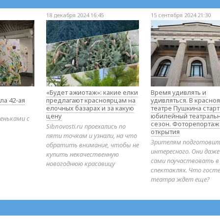
18 декабря 2024 16:45
15 сентября 2024 21:30
«Будет ажиотаж»: какие елки
Время удивлять и
ла 42-ая
предлагают красноярцам на
удивляться. В красно
елочных базарах и за какую
театре Пушкина стар
цену
юбилейный театраль
еньками с
сезон. Фоторепортаж
Sibnovosti.ru проехались по
открытия
пяти точкам и узнали, на что
Зрителям подготовил
обратить внимание, чтобы не
интересного. Они даж
купить некачественную
сами поучаствовать в
новогоднюю красавицу
спектаклях. Что гост
театра ждет еще?