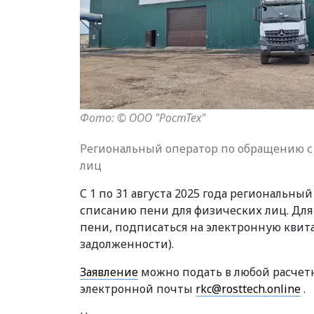
Фото: © ООО "РостТех"
Региональный оператор по обращению с
лиц
С 1 по 31 августа 2025 года региональн
списанию пени для физических лиц. Для
пени, подписаться на электронную квит
задолженности).
Заявление
можно подать в любой расчетн
электронной почты
rkc@rosttech.online
.