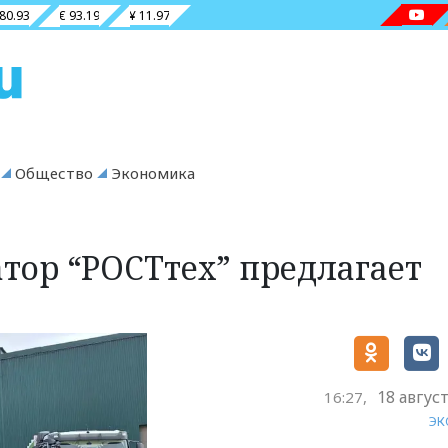
 80.93
€ 93.19
¥ 11.97
Общество
Экономика
тор “РОСТтех” предлагает
18 авгус
16:27,
ЭК