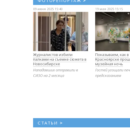
ФОТОРЕПОРТАЖ
>
09 июня 2025 15:40
19 мая 2025 15:15
Журналистов избили
Показываем, как в
палками на съемке сюжета в
Красноярске прош
Новосибирске
музейная ночь
Нападавших отправили в
Гостей угощали печ
СИЗО на 2 месяца
предсказанием
СТАТЬИ
>