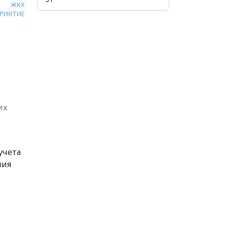
ЖКХ
РИЯТИЕ
их
учета
вия