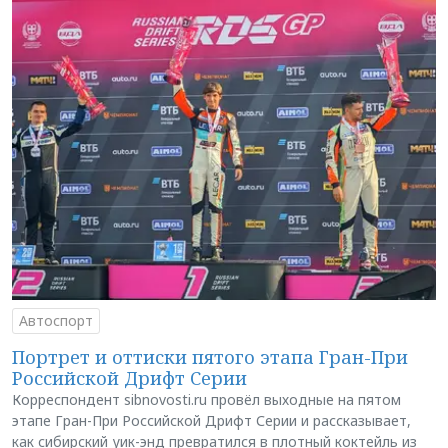
Автоспорт
Портрет и оттиски пятого этапа Гран-При
Российской Дрифт Серии
Корреспондент sibnovosti.ru провёл выходные на пятом
этапе Гран-При Российской Дрифт Серии и рассказывает,
как сибирский уик-энд превратился в плотный коктейль из