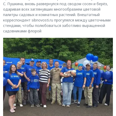
С. Пушкина, вновь развернулся под сводом сосен и берёз,
одаривая всех заглянувших многообразием цветовой
палитры садовых и комнатных растений. Внештатный
корреспондент sibnovosti.ru прогулялся между цветочными
стендами, чтобы полюбоваться заботливо выращенной
садовниками флорой