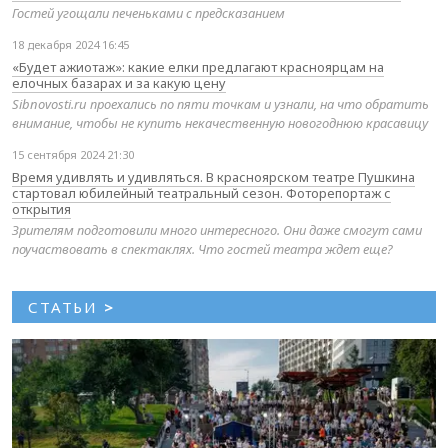
Гостей угощали печеньками с предсказанием
18 декабря 2024 16:45
«Будет ажиотаж»: какие елки предлагают красноярцам на
елочных базарах и за какую цену
Sibnovosti.ru проехались по пяти точкам и узнали, на что обратить
внимание, чтобы не купить некачественную новогоднюю красавицу
15 сентября 2024 21:30
Время удивлять и удивляться. В красноярском театре Пушкина
стартовал юбилейный театральный сезон. Фоторепортаж с
открытия
Зрителям подготовили много интересного. Они даже смогут сами
поучаствовать в спектаклях. Что гостей театра ждет еще?
СТАТЬИ
>