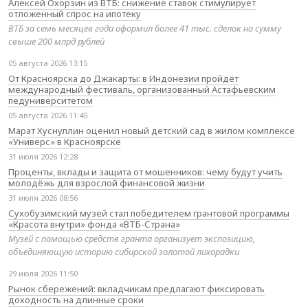
Алексей Охорзин из ВТБ: снижение ставок стимулирует
отложенный спрос на ипотеку
ВТБ за семь месяцев года оформил более 41 тыс. сделок на сумму
свыше 200 млрд рублей
05 августа 2026 13:15
От Красноярска до Джакарты: в Индонезии пройдёт
международный фестиваль, организованный Астафьевским
педуниверситетом
05 августа 2026 11:45
Марат Хуснуллин оценил новый детский сад в жилом комплексе
«Универс» в Красноярске
31 июля 2026 12:28
Проценты, вклады и защита от мошенников: чему будут учить
молодёжь для взрослой финансовой жизни
31 июля 2026 08:56
Сухобузимский музей стал победителем грантовой программы
«Красота внутри» фонда «ВТБ-Страна»
Музей с помощью средств гранта организует экспозицию,
объединяющую историю сибирской золотой лихорадки
29 июля 2026 11:50
Рынок сбережений: вкладчикам предлагают фиксировать
доходность на длинные сроки