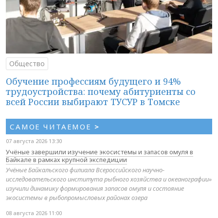
Общество
Обучение профессиям будущего и 94%
трудоустройства: почему абитуриенты со
всей России выбирают ТУСУР в Томске
САМОЕ ЧИТАЕМОЕ
>
07 августа 2026 13:30
Учёные завершили изучение экосистемы и запасов омуля в
Байкале в рамках крупной экспедиции
Учёные Байкальского филиала Всероссийского научно-
исследовательского института рыбного хозяйства и океанографии»
изучили динамику формирования запасов омуля и состояние
экосистемы в рыбопромысловых районах озера
08 августа 2026 11:00