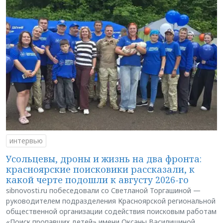
интервью
Усольцевы, дроны и жизнь на два фронта:
красноярские поисковики рассказали, к
какой черте подошли к августу 2026-го
sibnovosti.ru побеседовали со Светланой Торгашиной —
руководителем подразделения Красноярской региональной
общественной организации содействия поисковым работам
«Поиск пропавших детей» имени Оксаны Василишиной