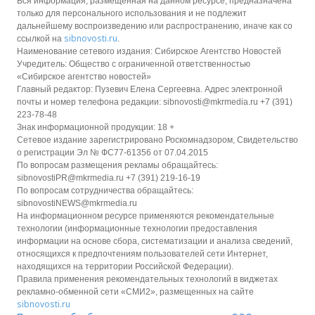
Вся информация, размещенная на данном ресурсе, предназначена
только для персонального использования и не подлежит
дальнейшему воспроизведению или распространению, иначе как со
sibnovosti.ru
ссылкой на
.
Наименование сетевого издания: Сибирское Агентство Новостей
Учредитель: Общество с ограниченной ответственностью
«Сибирское агентство новостей»
Главный редактор: Пузевич Елена Сергеевна. Адрес электронной
почты и номер телефона редакции: sibnovosti@mkrmedia.ru +7 (391)
223-78-48
Знак информационной продукции: 18 +
Сетевое издание зарегистрировано Роскомнадзором, Свидетельство
о регистрации Эл № ФС77-61356 от 07.04.2015
По вопросам размещения рекламы обращайтесь:
sibnovostiPR@mkrmedia.ru +7 (391) 219-16-19
По вопросам сотрудничества обращайтесь:
sibnovostiNEWS@mkrmedia.ru
На информационном ресурсе применяются рекомендательные
технологии (информационные технологии предоставления
информации на основе сбора, систематизации и анализа сведений,
относящихся к предпочтениям пользователей сети Интернет,
находящихся на территории Российской Федерации).
Правила применения рекомендательных технологий в виджетах
рекламно-обменной сети «СМИ2», размещенных на сайте
sibnovosti.ru