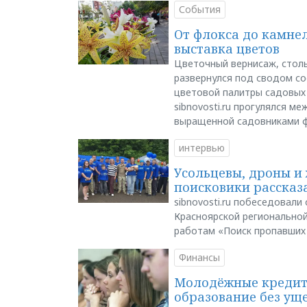
События
От флокса до камне
выставка цветов
Цветочный вернисаж, столь
развернулся под сводом со
цветовой палитры садовых
sibnovosti.ru прогулялся 
выращенной садовниками 
интервью
Усольцевы, дроны и 
поисковики рассказа
sibnovosti.ru побеседовал
Красноярской регионально
работам «Поиск пропавших
Финансы
Молодёжные кредиты
образование без ущ