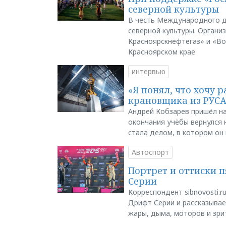
северной культуры
В честь Международного д
северной культуры. Органи
Красноярскнефтегаз» и «В
Красноярском крае
интервью
«Я понял, что хочу р
крановщика из РУС
Андрей Кобзарев пришёл на
окончания учёбы вернулся н
стала делом, в котором он
Автоспорт
Портрет и оттиски 
Серии
Корреспондент sibnovosti.r
Дрифт Серии и рассказывает
жары, дыма, моторов и зри