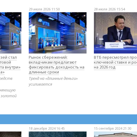
29 июля 2026 11:50
28 июля 2026 15:54
зей стал
Рынок сбережений:
ВТБ пересмотрел про
товой
вкладчикам предлагают
ключевой ставке и ро
та внутри»
фиксировать доходность на
на 2026 год
а»
длинные сроки
редств
Тренд на «длинные деньги»
усиливается
диняющую
 золотой
18 декабря 2024 16:45
15 сентября 2024 21:30