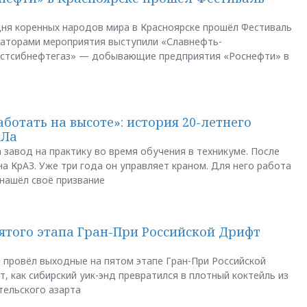
ня коренных народов мира в Красноярске прошёл Фестиваль
заторами мероприятия выступили «Славнефть-
остсибнефтегаз» — добывающие предприятия «Роснефти» в
аботать на высоте»: история 20-летнего
АЛа
 завод на практику во время обучения в техникуме. После
а КрАЗ. Уже три года он управляет краном. Для него работа
 нашёл своё призвание
пятого этапа Гран-При Российской Дрифт
u провёл выходные на пятом этапе Гран-При Российской
, как сибирский уик-энд превратился в плотный коктейль из
тельского азарта