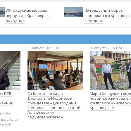
30-градусные морозы
40-градусный мороз
вернутся в Красноярск в
задержится в Красноярс
выходные
выходные
05 августа 2026 13:15
05 августа 2026 11:45
з ВТБ:
От Красноярска до
Марат Хуснуллин оце
Джакарты: в Индонезии
новый детский сад в
оженный
пройдёт международный
комплексе «Универс»
фестиваль, организованный
Красноярске
Астафьевским
в года
педуниверситетом
ыс. сделок
0 млрд