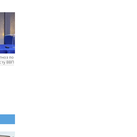
гноз по
сту ВВП