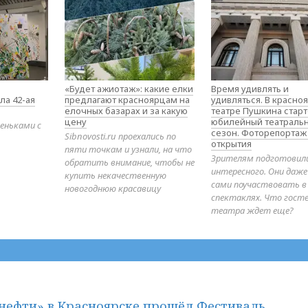
«Будет ажиотаж»: какие елки
Время удивлять и
ла 42-ая
предлагают красноярцам на
удивляться. В красно
елочных базарах и за какую
театре Пушкина стар
цену
юбилейный театраль
еньками с
сезон. Фоторепортаж
Sibnovosti.ru проехались по
открытия
пяти точкам и узнали, на что
Зрителям подготовил
обратить внимание, чтобы не
интересного. Они даж
купить некачественную
сами поучаствовать в
новогоднюю красавицу
спектаклях. Что гост
театра ждет еще?
нефти» в Красноярске прошёл Фестиваль