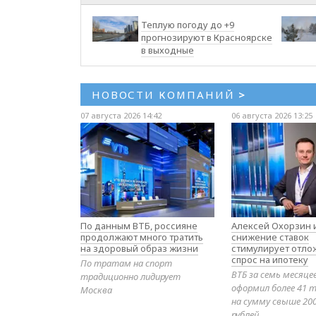
Теплую погоду до +9
прогнозируют в Красноярске
в выходные
НОВОСТИ КОМПАНИЙ
>
07 августа 2026 14:42
06 августа 2026 13:25
По данным ВТБ, россияне
Алексей Охорзин и
продолжают много тратить
снижение ставок
на здоровый образ жизни
стимулирует отл
спрос на ипотеку
По тратам на спорт
ВТБ за семь месяце
традиционно лидирует
оформил более 41 т
Москва
на сумму свыше 20
рублей