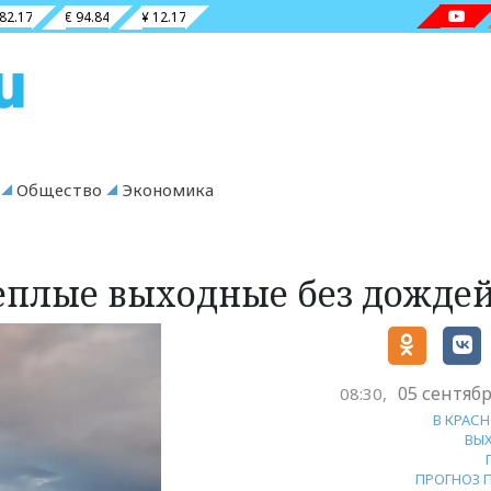
 82.17
€ 94.84
¥ 12.17
Общество
Экономика
еплые выходные без дожде
05 сентябр
08:30,
В КРАС
ВЫ
ПРОГНОЗ 