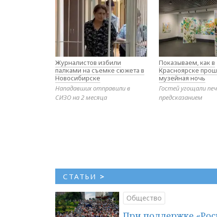
Журналистов избили
Показываем, как в
палками на съемке сюжета в
Красноярске прош
Новосибирске
музейная ночь
Нападавших отправили в
Гостей угощали печ
СИЗО на 2 месяца
предсказанием
СТАТЬИ
>
Общество
При поддержке «Рос