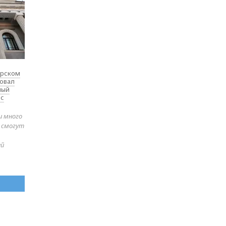
ярском
товал
ный
 с
и много
е смогут
ей