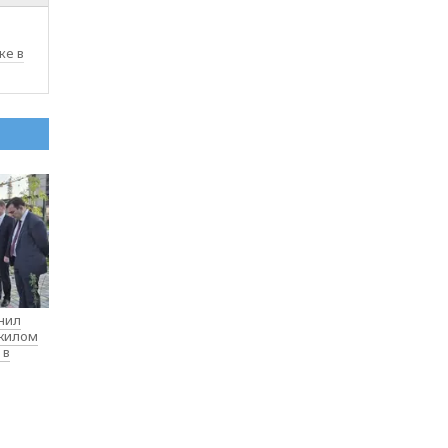
ке в
нил
 жилом
 в