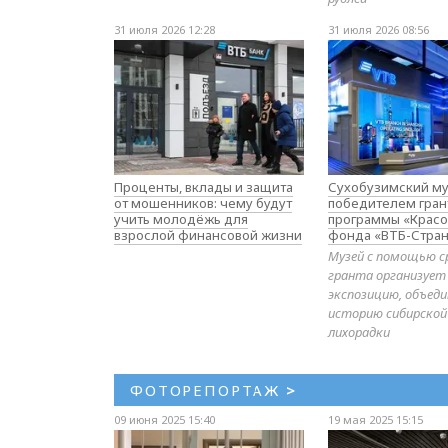
31 июля 2026 12:28
31 июля 2026 08:56
Проценты, вклады и защита
Сухобузимский му
от мошенников: чему будут
победителем гран
учить молодёжь для
программы «Красо
взрослой финансовой жизни
фонда «ВТБ-Стран
Музей с помощью с
гранта организует
экспозицию, объе
историю сибирской
лихорадки
ФОТОРЕПОРТАЖ
>
09 июня 2025 15:40
19 мая 2025 15:15