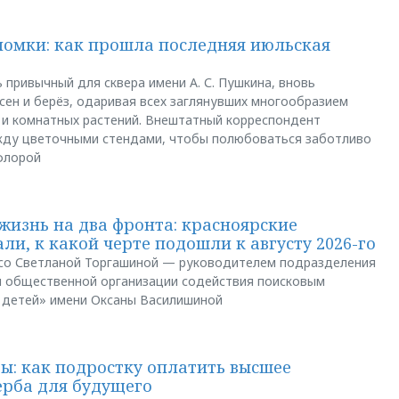
ломки: как прошла последняя июльская
 привычный для сквера имени А. С. Пушкина, вновь
сен и берёз, одаривая всех заглянувших многообразием
 и комнатных растений. Внештатный корреспондент
между цветочными стендами, чтобы полюбоваться заботливо
флорой
жизнь на два фронта: красноярские
ли, к какой черте подошли к августу 2026-го
и со Светланой Торгашиной — руководителем подразделения
й общественной организации содействия поисковым
 детей» имени Оксаны Василишиной
: как подростку оплатить высшее
ерба для будущего