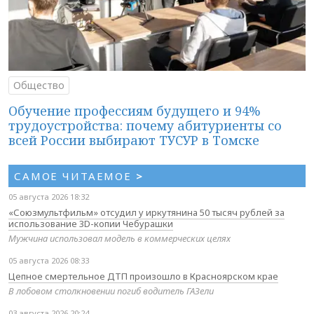
Общество
Обучение профессиям будущего и 94%
трудоустройства: почему абитуриенты со
всей России выбирают ТУСУР в Томске
САМОЕ ЧИТАЕМОЕ
>
05 августа 2026 18:32
«Союзмультфильм» отсудил у иркутянина 50 тысяч рублей за
использование 3D-копии Чебурашки
Мужчина использовал модель в коммерческих целях
05 августа 2026 08:33
Цепное смертельное ДТП произошло в Красноярском крае
В лобовом столкновении погиб водитель ГАЗели
03 августа 2026 20:24