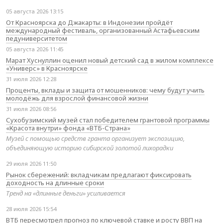
05 августа 2026 13:15
От Красноярска до Джакарты: в Индонезии пройдёт
международный фестиваль, организованный Астафьевским
педуниверситетом
05 августа 2026 11:45
Марат Хуснуллин оценил новый детский сад в жилом комплексе
«Универс» в Красноярске
31 июля 2026 12:28
Проценты, вклады и защита от мошенников: чему будут учить
молодёжь для взрослой финансовой жизни
31 июля 2026 08:56
Сухобузимский музей стал победителем грантовой программы
«Красота внутри» фонда «ВТБ-Страна»
Музей с помощью средств гранта организует экспозицию,
объединяющую историю сибирской золотой лихорадки
29 июля 2026 11:50
Рынок сбережений: вкладчикам предлагают фиксировать
доходность на длинные сроки
Тренд на «длинные деньги» усиливается
28 июля 2026 15:54
ВТБ пересмотрел прогноз по ключевой ставке и росту ВВП на