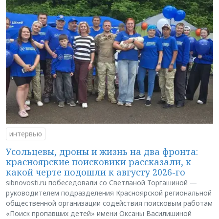
интервью
Усольцевы, дроны и жизнь на два фронта:
красноярские поисковики рассказали, к
какой черте подошли к августу 2026-го
sibnovosti.ru побеседовали со Светланой Торгашиной —
руководителем подразделения Красноярской региональной
общественной организации содействия поисковым работам
«Поиск пропавших детей» имени Оксаны Василишиной