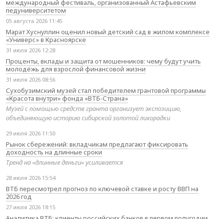
международный фестиваль, организованный Астафьевским
педуниверситетом
05 августа 2026 11:45
Марат Хуснуллин оценил новый детский сад в жилом комплексе
«Универс» в Красноярске
31 июля 2026 12:28
Проценты, вклады и защита от мошенников: чему будут учить
молодёжь для взрослой финансовой жизни
31 июля 2026 08:56
Сухобузимский музей стал победителем грантовой программы
«Красота внутри» фонда «ВТБ-Страна»
Музей с помощью средств гранта организует экспозицию,
объединяющую историю сибирской золотой лихорадки
29 июля 2026 11:50
Рынок сбережений: вкладчикам предлагают фиксировать
доходность на длинные сроки
Тренд на «длинные деньги» усиливается
28 июля 2026 15:54
ВТБ пересмотрел прогноз по ключевой ставке и росту ВВП на
2026 год
27 июля 2026 18:15
Аналитика ВТБ: клиенты российских банков в первом полугодии