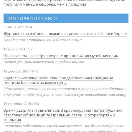
получили меньше кешбэка, чем в прошлом
ФОТОРЕПОРТАЖ
>
09 июня 2025 15:40
Журналистов избили палками на съемке сюжета в Новосибирске
Нападавших отправили в СИЗО на 2 месяца
19 мая 2025 15:15
Показываем, как в Красноярске прошла 42-ая музейная ночь
Гостей угощали печеньками с предсказанием
18 декабря 2024 16:45
«Будет ажиотаж»: какие елки предлагают красноярцам на
елочных базарах и за какую цену
Sibnovosti.ru проехались по пяти точкам и узнали, на что обратить
внимание, чтобы не купить некачественную новогоднюю красавицу
15 сентября 2024 21:30
Время удивлять и удивляться. В красноярском театре Пушкина
стартовал юбилейный театральный сезон. Фоторепортаж с
открытия
Зрителям подготовили много интересного. Они даже смогут сами
поучаствовать в спектаклях. Что гостей театра ждет еще?