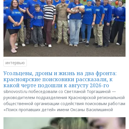
интервью
Усольцевы, дроны и жизнь на два фронта:
красноярские поисковики рассказали, к
какой черте подошли к августу 2026-го
sibnovosti.ru побеседовали со Светланой Торгашиной —
руководителем подразделения Красноярской региональной
общественной организации содействия поисковым работам
«Поиск пропавших детей» имени Оксаны Василишиной