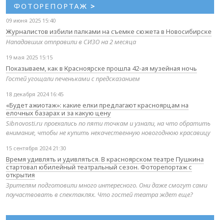
ФОТОРЕПОРТАЖ
>
09 июня 2025 15:40
Журналистов избили палками на съемке сюжета в Новосибирске
Нападавших отправили в СИЗО на 2 месяца
19 мая 2025 15:15
Показываем, как в Красноярске прошла 42-ая музейная ночь
Гостей угощали печеньками с предсказанием
18 декабря 2024 16:45
«Будет ажиотаж»: какие елки предлагают красноярцам на
елочных базарах и за какую цену
Sibnovosti.ru проехались по пяти точкам и узнали, на что обратить
внимание, чтобы не купить некачественную новогоднюю красавицу
15 сентября 2024 21:30
Время удивлять и удивляться. В красноярском театре Пушкина
стартовал юбилейный театральный сезон. Фоторепортаж с
открытия
Зрителям подготовили много интересного. Они даже смогут сами
поучаствовать в спектаклях. Что гостей театра ждет еще?