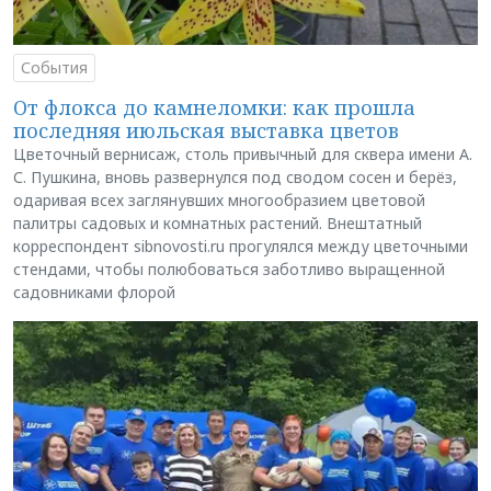
События
От флокса до камнеломки: как прошла
последняя июльская выставка цветов
Цветочный вернисаж, столь привычный для сквера имени А.
С. Пушкина, вновь развернулся под сводом сосен и берёз,
одаривая всех заглянувших многообразием цветовой
палитры садовых и комнатных растений. Внештатный
корреспондент sibnovosti.ru прогулялся между цветочными
стендами, чтобы полюбоваться заботливо выращенной
садовниками флорой