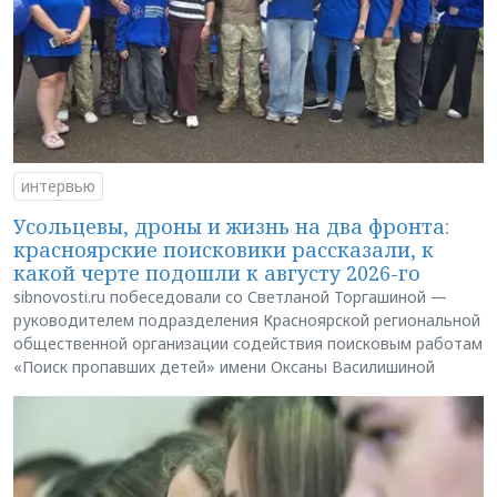
интервью
Усольцевы, дроны и жизнь на два фронта:
красноярские поисковики рассказали, к
какой черте подошли к августу 2026-го
sibnovosti.ru побеседовали со Светланой Торгашиной —
руководителем подразделения Красноярской региональной
общественной организации содействия поисковым работам
«Поиск пропавших детей» имени Оксаны Василишиной