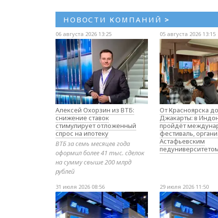
НОВОСТИ КОМПАНИЙ
>
06 августа 2026 13:25
05 августа 2026 13:15
Алексей Охорзин из ВТБ:
От Красноярска д
снижение ставок
Джакарты: в Индо
стимулирует отложенный
пройдёт междуна
спрос на ипотеку
фестиваль, орган
Астафьевским
ВТБ за семь месяцев года
педуниверситето
оформил более 41 тыс. сделок
на сумму свыше 200 млрд
рублей
31 июля 2026 08:56
29 июля 2026 11:50