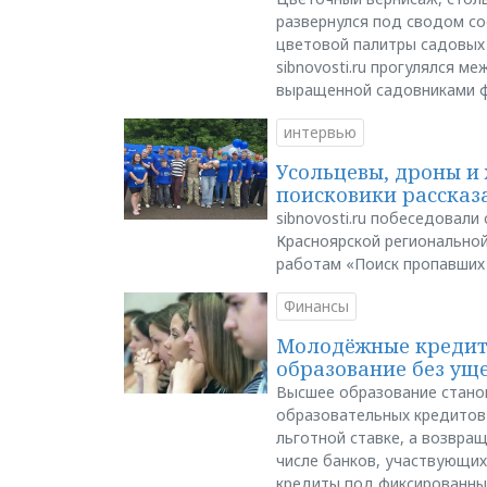
развернулся под сводом со
цветовой палитры садовых
sibnovosti.ru прогулялся 
выращенной садовниками 
интервью
Усольцевы, дроны и 
поисковики рассказа
sibnovosti.ru побеседовал
Красноярской регионально
работам «Поиск пропавших
Финансы
Молодёжные кредиты
образование без ущ
Высшее образование стано
образовательных кредитов 
льготной ставке, а возвра
числе банков, участвующих
кредиты под фиксированны