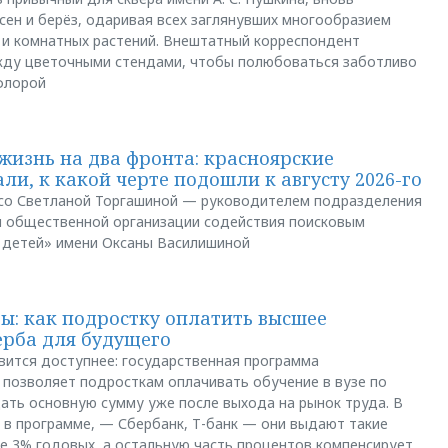
сен и берёз, одаривая всех заглянувших многообразием
 и комнатных растений. Внештатный корреспондент
между цветочными стендами, чтобы полюбоваться заботливо
флорой
жизнь на два фронта: красноярские
ли, к какой черте подошли к августу 2026-го
и со Светланой Торгашиной — руководителем подразделения
й общественной организации содействия поисковым
 детей» имени Оксаны Василишиной
: как подростку оплатить высшее
ерба для будущего
вится доступнее: государственная программа
позволяет подросткам оплачивать обучение в вузе по
щать основную сумму уже после выхода на рынок труда. В
 в программе, — Сбербанк, Т-банк — они выдают такие
е 3% годовых, а остальную часть процентов компенсирует