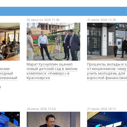
05 августа 2026 11:45
31 июля 2026 12:28
о
Марат Хуснуллин оценил
Проценты, вклады и 
незии
новый детский сад в жилом
от мошенников: чему
родный
комплексе «Универс» в
учить молодёжь для
изованный
Красноярске
взрослой финансово
м
28 июля 2026 15:54
27 июля 2026 18:15