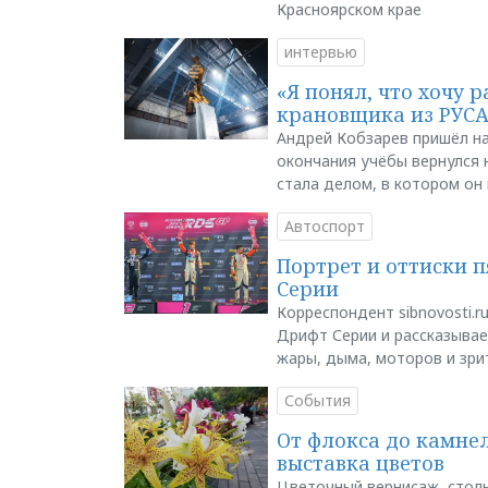
Красноярском крае
интервью
«Я понял, что хочу р
крановщика из РУС
Андрей Кобзарев пришёл на
окончания учёбы вернулся н
стала делом, в котором он
Автоспорт
Портрет и оттиски 
Серии
Корреспондент sibnovosti.r
Дрифт Серии и рассказывает
жары, дыма, моторов и зри
События
От флокса до камне
выставка цветов
Цветочный вернисаж, столь