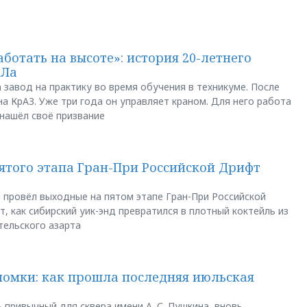
аботать на высоте»: история 20-летнего
АЛа
 завод на практику во время обучения в техникуме. После
а КрАЗ. Уже три года он управляет краном. Для него работа
 нашёл своё призвание
пятого этапа Гран-При Российской Дрифт
u провёл выходные на пятом этапе Гран-При Российской
, как сибирский уик-энд превратился в плотный коктейль из
тельского азарта
ломки: как прошла последняя июльская
 привычный для сквера имени А. С. Пушкина, вновь