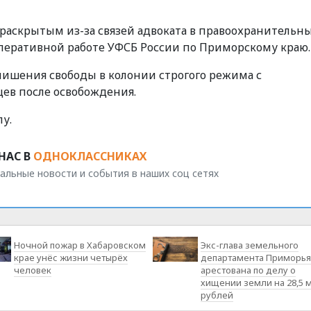
ераскрытым из-за связей адвоката в правоохранительн
оперативной работе УФСБ России по Приморскому краю.
лишения свободы в колонии строгого режима с
цев после освобождения.
у.
НАС В
ОДНОКЛАССНИКАХ
альные новости и события в наших соц сетях
Ночной пожар в Хабаровском
Экс-глава земельного
крае унёс жизни четырёх
департамента Приморья
человек
арестована по делу о
хищении земли на 28,5 
рублей