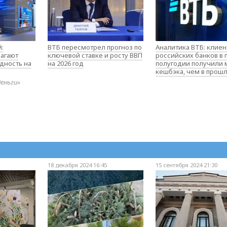
:
ВТБ пересмотрел прогноз по
Аналитика ВТБ: клие
агают
ключевой ставке и росту ВВП
российских банков в
дность на
на 2026 год
полугодии получили
кешбэка, чем в прош
деньги»
18 декабря 2024 16:45
15 сентября 2024 21:30