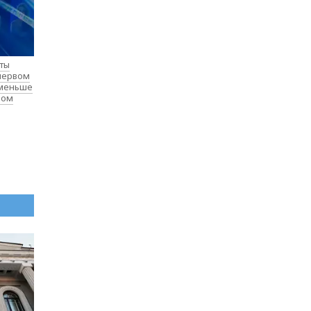
нты
 первом
 меньше
лом