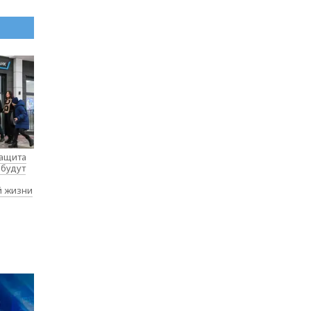
защита
 будут
й жизни