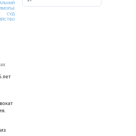
АЛЬНИЙ
ИМОРЬЕ
СУД
ИЙСТВО
нах
5 лет
вокат
я.
 из