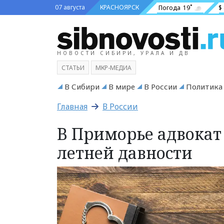
07 августа
КРАСНОЯРСК
Погода
19˚
$
НОВОСТИ СИБИРИ, УРАЛА И ДВ
СТАТЬИ
МКР-МЕДИА
В Сибири
В мире
В России
Политика
Главная
В России
В Приморье адвокат 
летней давности