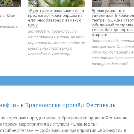
«Будет ажиотаж»: какие елки
Время удивлять и
ла 42-ая
предлагают красноярцам на
удивляться. В красно
елочных базарах и за какую
театре Пушкина стар
цену
юбилейный театраль
еньками с
сезон. Фоторепортаж
Sibnovosti.ru проехались по
открытия
пяти точкам и узнали, на что
Зрителям подготовил
обратить внимание, чтобы не
интересного. Они даж
купить некачественную
сами поучаствовать в
новогоднюю красавицу
спектаклях. Что гост
театра ждет еще?
нефти» в Красноярске прошёл Фестиваль
ня коренных народов мира в Красноярске прошёл Фестиваль
заторами мероприятия выступили «Славнефть-
остсибнефтегаз» — добывающие предприятия «Роснефти» в