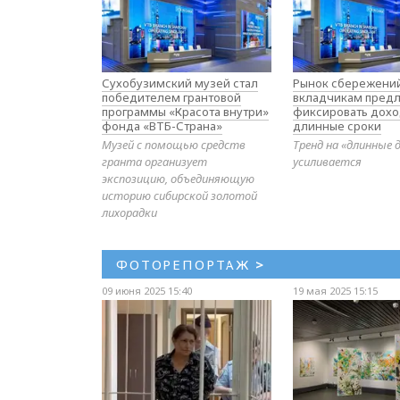
Сухобузимский музей стал
Рынок сбережений
победителем грантовой
вкладчикам предл
программы «Красота внутри»
фиксировать дохо
фонда «ВТБ-Страна»
длинные сроки
Музей с помощью средств
Тренд на «длинные 
гранта организует
усиливается
экспозицию, объединяющую
историю сибирской золотой
лихорадки
ФОТОРЕПОРТАЖ
>
09 июня 2025 15:40
19 мая 2025 15:15