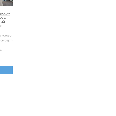
ярском
товал
ный
 с
и много
е смогут
ей