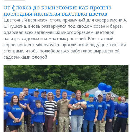
От флокса до камнеломки: как прошла
последняя июльская выставка цветов
Цветочный вернисаж, столь привычный для сквера имени А.
С. Пушкина, вновь развернулся под сводом сосен и берёз,
одаривая всех заглянувших многообразием цветовой
палитры садовых и комнатных растений. Внештатный
корреспондент sibnovosti.ru прогулялся между цветочными
стендами, чтобы полюбоваться заботливо выращенной
садовниками флорой