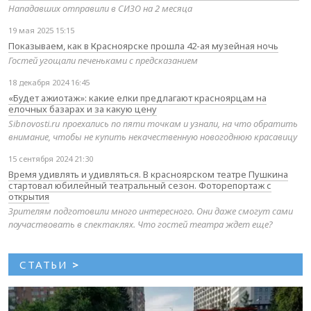
Нападавших отправили в СИЗО на 2 месяца
19 мая 2025 15:15
Показываем, как в Красноярске прошла 42-ая музейная ночь
Гостей угощали печеньками с предсказанием
18 декабря 2024 16:45
«Будет ажиотаж»: какие елки предлагают красноярцам на
елочных базарах и за какую цену
Sibnovosti.ru проехались по пяти точкам и узнали, на что обратить
внимание, чтобы не купить некачественную новогоднюю красавицу
15 сентября 2024 21:30
Время удивлять и удивляться. В красноярском театре Пушкина
стартовал юбилейный театральный сезон. Фоторепортаж с
открытия
Зрителям подготовили много интересного. Они даже смогут сами
поучаствовать в спектаклях. Что гостей театра ждет еще?
СТАТЬИ
>