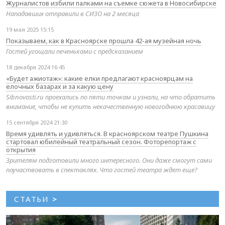
Журналистов избили палками на съемке сюжета в Новосибирске
Нападавших отправили в СИЗО на 2 месяца
19 мая 2025 15:15
Показываем, как в Красноярске прошла 42-ая музейная ночь
Гостей угощали печеньками с предсказанием
18 декабря 2024 16:45
«Будет ажиотаж»: какие елки предлагают красноярцам на
елочных базарах и за какую цену
Sibnovosti.ru проехались по пяти точкам и узнали, на что обратить
внимание, чтобы не купить некачественную новогоднюю красавицу
15 сентября 2024 21:30
Время удивлять и удивляться. В красноярском театре Пушкина
стартовал юбилейный театральный сезон. Фоторепортаж с
открытия
Зрителям подготовили много интересного. Они даже смогут сами
поучаствовать в спектаклях. Что гостей театра ждет еще?
СТАТЬИ
>