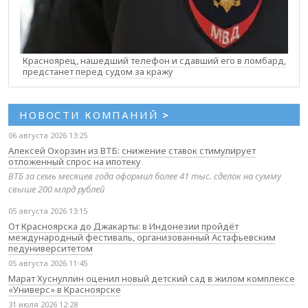
Красноярец, нашедший телефон и сдавший его в ломбард,
предстанет перед судом за кражу
НОВОСТИ КОМПАНИЙ
>
06 августа 2026 13:25
Алексей Охорзин из ВТБ: снижение ставок стимулирует
отложенный спрос на ипотеку
ВТБ за семь месяцев года оформил более 41 тыс. сделок на сумму
свыше 200 млрд рублей
05 августа 2026 13:15
От Красноярска до Джакарты: в Индонезии пройдёт
международный фестиваль, организованный Астафьевским
педуниверситетом
05 августа 2026 11:45
Марат Хуснуллин оценил новый детский сад в жилом комплексе
«Универс» в Красноярске
31 июля 2026 12:28