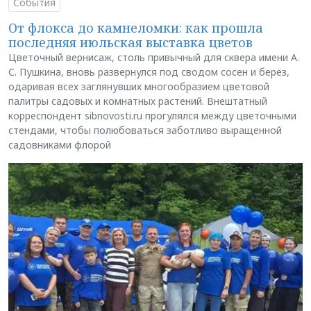
События
От флокса до камнеломки: как прошла
последняя июльская выставка цветов
Цветочный вернисаж, столь привычный для сквера имени А.
С. Пушкина, вновь развернулся под сводом сосен и берёз,
одаривая всех заглянувших многообразием цветовой
палитры садовых и комнатных растений. Внештатный
корреспондент sibnovosti.ru прогулялся между цветочными
стендами, чтобы полюбоваться заботливо выращенной
садовниками флорой