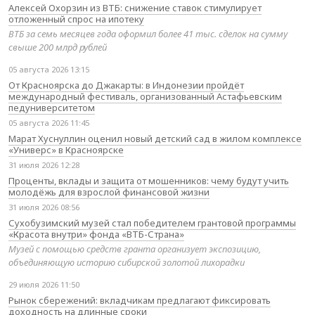
Алексей Охорзин из ВТБ: снижение ставок стимулирует
отложенный спрос на ипотеку
ВТБ за семь месяцев года оформил более 41 тыс. сделок на сумму
свыше 200 млрд рублей
05 августа 2026 13:15
От Красноярска до Джакарты: в Индонезии пройдёт
международный фестиваль, организованный Астафьевским
педуниверситетом
05 августа 2026 11:45
Марат Хуснуллин оценил новый детский сад в жилом комплексе
«Универс» в Красноярске
31 июля 2026 12:28
Проценты, вклады и защита от мошенников: чему будут учить
молодёжь для взрослой финансовой жизни
31 июля 2026 08:56
Сухобузимский музей стал победителем грантовой программы
«Красота внутри» фонда «ВТБ-Страна»
Музей с помощью средств гранта организует экспозицию,
объединяющую историю сибирской золотой лихорадки
29 июля 2026 11:50
Рынок сбережений: вкладчикам предлагают фиксировать
доходность на длинные сроки