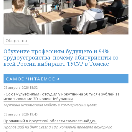
Общество
Обучение профессиям будущего и 94%
трудоустройства: почему абитуриенты со
всей России выбирают ТУСУР в Томске
САМОЕ ЧИТАЕМОЕ
>
05 августа 2026 18:32
«Союзмультфильм» отсудил у иркутянина 50 тысяч рублей за
использование 3D-копии Чебурашки
Мужчина использовал модель в коммерческих целях
05 августа 2026 19:45
Пропавший в Иркутской области самолёт найден
Пропавший на днях Cessna 182, который проверял пожарную