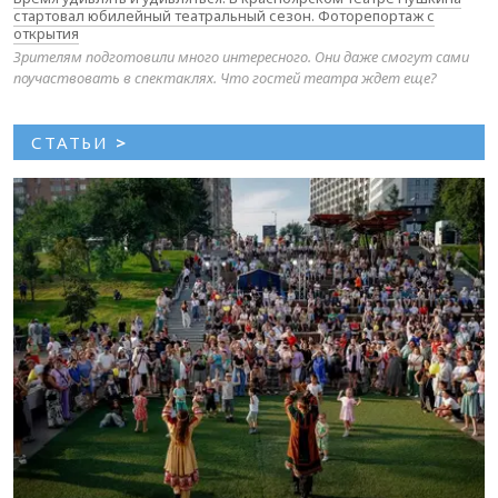
стартовал юбилейный театральный сезон. Фоторепортаж с
открытия
Зрителям подготовили много интересного. Они даже смогут сами
поучаствовать в спектаклях. Что гостей театра ждет еще?
СТАТЬИ
>