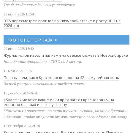
Тренд на «длинные деньги» усиливается
28 июля 2026 15:54
ВТБ пересмотрел прогноз по ключевой ставке и росту ВВП на
2026 год
ФОТОРЕПОРТАЖ
>
09 июня 2025 15:40
Журналистов избили палками на съемке сюжета в Новосибирске
Нападавших отправили в СИЗО на 2 месяца
19 мая 2025 15:15
Показываем, как в Красноярске прошла 42-ая музейная ночь
Гостей угощали печеньками с предсказанием
18 декабря 2024 16:45
«Будет ажиотаж»: какие елки предлагают красноярцам на
елочных базарах и за какую цену
Sibnovosti.ru проехались по пяти точкам и узнали, на что обратить
внимание, чтобы не купить некачественную новогоднюю красавицу
15 сентября 2024 21:30
Время удивлять и удивляться. В красноярском театре Пушкина