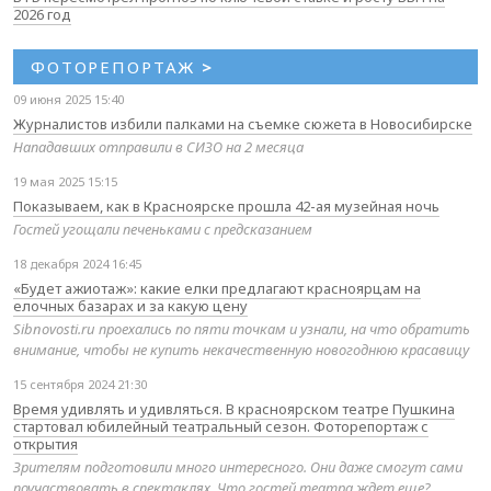
2026 год
ФОТОРЕПОРТАЖ
>
09 июня 2025 15:40
Журналистов избили палками на съемке сюжета в Новосибирске
Нападавших отправили в СИЗО на 2 месяца
19 мая 2025 15:15
Показываем, как в Красноярске прошла 42-ая музейная ночь
Гостей угощали печеньками с предсказанием
18 декабря 2024 16:45
«Будет ажиотаж»: какие елки предлагают красноярцам на
елочных базарах и за какую цену
Sibnovosti.ru проехались по пяти точкам и узнали, на что обратить
внимание, чтобы не купить некачественную новогоднюю красавицу
15 сентября 2024 21:30
Время удивлять и удивляться. В красноярском театре Пушкина
стартовал юбилейный театральный сезон. Фоторепортаж с
открытия
Зрителям подготовили много интересного. Они даже смогут сами
поучаствовать в спектаклях. Что гостей театра ждет еще?