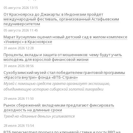
05 августа 2026 13:15
От Красноярска до Джакарты: в Индонезии пройдёт
международный фестиваль, организованный Астафьевским
педуниверситетом
05 августа 2026 11:45
Марат Хуснуллин оценил новый детский сад в жилом комплексе
«Универс» в Красноярске
31 июля 2026 12:28
Проценты, вклады и защита от мошенников: чему будут учить
молодёжь для взрослой финансовой жизни
31 июля 2026 08:56
Сухобузимский музей стал победителем грантовой программы
«Красота внутри» фонда «ВТБ-Страна»
Музей с помощью средств гранта организует экспозицию,
объединяющую историю сибирской золотой лихорадки
29 июля 2026 11:50
Рынок сбережений: вкладчикам предлагают фиксировать
доходность на длинные сроки
Тренд на «длинные деньги» усиливается
28 июля 2026 15:54
ВТБ пересмотрел прогноз по ключевой ставке и росту ВВП на