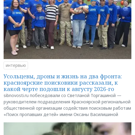
интервью
Усольцевы, дроны и жизнь на два фронта:
красноярские поисковики рассказали, к
какой черте подошли к августу 2026-го
sibnovosti.ru побеседовали со Светланой Торгашиной —
руководителем подразделения Красноярской региональной
общественной организации содействия поисковым работам
«Поиск пропавших детей» имени Оксаны Василишиной