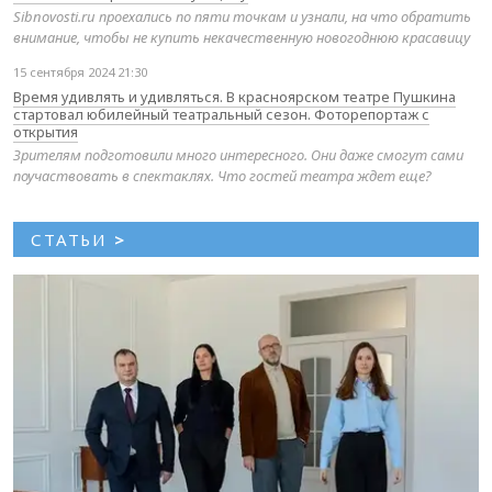
Sibnovosti.ru проехались по пяти точкам и узнали, на что обратить
внимание, чтобы не купить некачественную новогоднюю красавицу
15 сентября 2024 21:30
Время удивлять и удивляться. В красноярском театре Пушкина
стартовал юбилейный театральный сезон. Фоторепортаж с
открытия
Зрителям подготовили много интересного. Они даже смогут сами
поучаствовать в спектаклях. Что гостей театра ждет еще?
СТАТЬИ
>