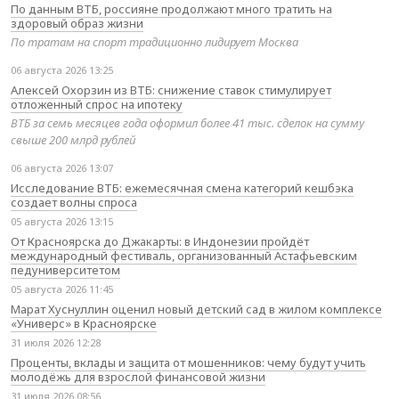
По данным ВТБ, россияне продолжают много тратить на
здоровый образ жизни
По тратам на спорт традиционно лидирует Москва
06 августа 2026 13:25
Алексей Охорзин из ВТБ: снижение ставок стимулирует
отложенный спрос на ипотеку
ВТБ за семь месяцев года оформил более 41 тыс. сделок на сумму
свыше 200 млрд рублей
06 августа 2026 13:07
Исследование ВТБ: ежемесячная смена категорий кешбэка
создает волны спроса
05 августа 2026 13:15
От Красноярска до Джакарты: в Индонезии пройдёт
международный фестиваль, организованный Астафьевским
педуниверситетом
05 августа 2026 11:45
Марат Хуснуллин оценил новый детский сад в жилом комплексе
«Универс» в Красноярске
31 июля 2026 12:28
Проценты, вклады и защита от мошенников: чему будут учить
молодёжь для взрослой финансовой жизни
31 июля 2026 08:56