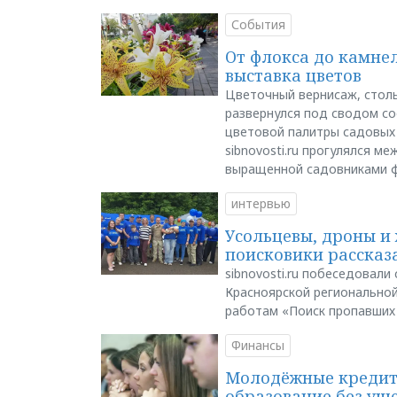
События
От флокса до камне
выставка цветов
Цветочный вернисаж, столь
развернулся под сводом со
цветовой палитры садовых
sibnovosti.ru прогулялся 
выращенной садовниками 
интервью
Усольцевы, дроны и 
поисковики рассказа
sibnovosti.ru побеседовал
Красноярской регионально
работам «Поиск пропавших
Финансы
Молодёжные кредиты
образование без ущ