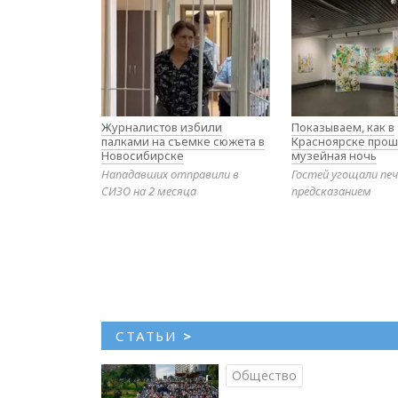
Журналистов избили
Показываем, как в
палками на съемке сюжета в
Красноярске прош
Новосибирске
музейная ночь
Нападавших отправили в
Гостей угощали печ
СИЗО на 2 месяца
предсказанием
СТАТЬИ
>
Общество