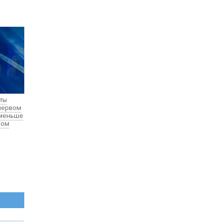
нты
 первом
 меньше
лом