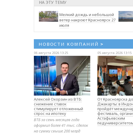
НА ЭТУ ТЕМУ
Мелкий дождь и небольшой
ветер накроют Красноярск 27
июля
НОВОСТИ КОМПАНИЙ
>
06 августа 2026 13:25
05 августа 2026 13:15
Алексей Охорзин из ВТБ:
От Красноярска д
снижение ставок
Джакарты: в Индо
стимулирует отложенный
пройдёт междуна
спрос на ипотеку
фестиваль, орган
Астафьевским
ВТБ за семь месяцев года
педуниверситето
оформил более 41 тыс. сделок
на сумму свыше 200 млрд