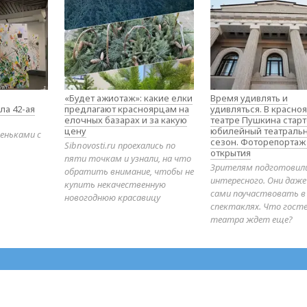
«Будет ажиотаж»: какие елки
Время удивлять и
ла 42-ая
предлагают красноярцам на
удивляться. В красно
елочных базарах и за какую
театре Пушкина стар
цену
юбилейный театраль
еньками с
сезон. Фоторепортаж
Sibnovosti.ru проехались по
открытия
пяти точкам и узнали, на что
Зрителям подготовил
обратить внимание, чтобы не
интересного. Они даж
купить некачественную
сами поучаствовать в
новогоднюю красавицу
спектаклях. Что гост
театра ждет еще?