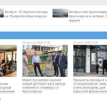
Ветер и -10. Прогноз погоды
Ветер и снег прогнозиру
на 18 апреля в Красноярске
Красноярске в четверг, 
апреля
05 августа 2026 11:45
31 июля 2026 12:28
о
Марат Хуснуллин оценил
Проценты, вклады и 
незии
новый детский сад в жилом
от мошенников: чему
родный
комплексе «Универс» в
учить молодёжь для
изованный
Красноярске
взрослой финансово
м