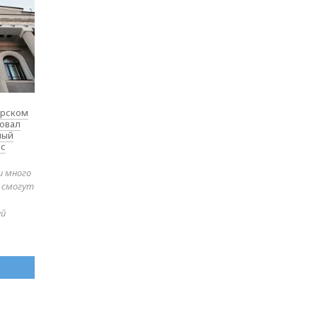
ярском
товал
ный
 с
и много
е смогут
ей