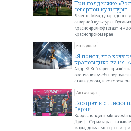
При поддержке «Рос
северной культуры
В честь Международного д
северной культуры. Органи
Красноярскнефтегаз» и «В
Красноярском крае
интервью
«Я понял, что хочу р
крановщика из РУС
Андрей Кобзарев пришёл на
окончания учёбы вернулся н
стала делом, в котором он
Автоспорт
Портрет и оттиски 
Серии
Корреспондент sibnovosti.r
Дрифт Серии и рассказывает
жары, дыма, моторов и зри