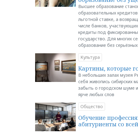
Высшее образование стано
образовательных кредитов 
льготной ставке, а возвра
числе банков, участвующих
кредиты под фиксированны
государство. Для многих с
образование без серьёзных
Культура
Картины, которые г
В небольших залах музея Р
себя живопись сибирских ма
забыть о городском шуме и
ярче любых слов
Общество
Обучение профессия
абитуриенты со все