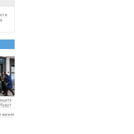
ют в
16
защита
 будут
й жизни