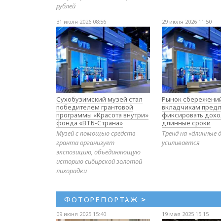
рублей
31 июля 2026 08:56
29 июля 2026 11:50
Сухобузимский музей стал
Рынок сбережений
победителем грантовой
вкладчикам предл
программы «Красота внутри»
фиксировать дохо
фонда «ВТБ-Страна»
длинные сроки
Музей с помощью средств
Тренд на «длинные 
гранта организует
усиливается
экспозицию, объединяющую
историю сибирской золотой
лихорадки
ФОТОРЕПОРТАЖ
>
09 июня 2025 15:40
19 мая 2025 15:15