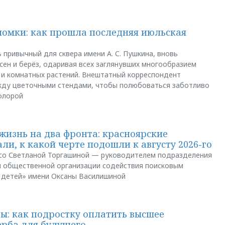
ломки: как прошла последняя июльская
 привычный для сквера имени А. С. Пушкина, вновь
сен и берёз, одаривая всех заглянувших многообразием
 и комнатных растений. Внештатный корреспондент
между цветочными стендами, чтобы полюбоваться заботливо
флорой
жизнь на два фронта: красноярские
ли, к какой черте подошли к августу 2026-го
и со Светланой Торгашиной — руководителем подразделения
й общественной организации содействия поисковым
 детей» имени Оксаны Василишиной
: как подростку оплатить высшее
ерба для будущего