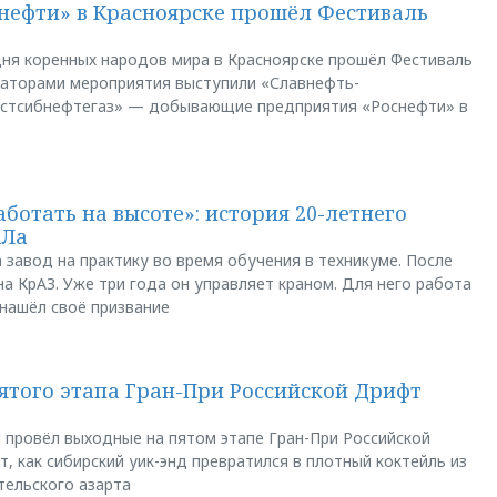
нефти» в Красноярске прошёл Фестиваль
ня коренных народов мира в Красноярске прошёл Фестиваль
заторами мероприятия выступили «Славнефть-
остсибнефтегаз» — добывающие предприятия «Роснефти» в
аботать на высоте»: история 20-летнего
АЛа
 завод на практику во время обучения в техникуме. После
а КрАЗ. Уже три года он управляет краном. Для него работа
 нашёл своё призвание
пятого этапа Гран-При Российской Дрифт
u провёл выходные на пятом этапе Гран-При Российской
, как сибирский уик-энд превратился в плотный коктейль из
тельского азарта