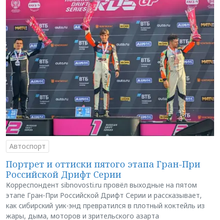
Автоспорт
Портрет и оттиски пятого этапа Гран-При
Российской Дрифт Серии
Корреспондент sibnovosti.ru провёл выходные на пятом
этапе Гран-При Российской Дрифт Серии и рассказывает,
как сибирский уик-энд превратился в плотный коктейль из
жары, дыма, моторов и зрительского азарта