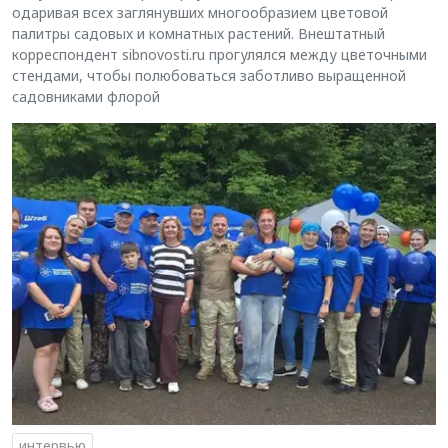
одаривая всех заглянувших многообразием цветовой
палитры садовых и комнатных растений. Внештатный
корреспондент sibnovosti.ru прогулялся между цветочными
стендами, чтобы полюбоваться заботливо выращенной
садовниками флорой
интервью