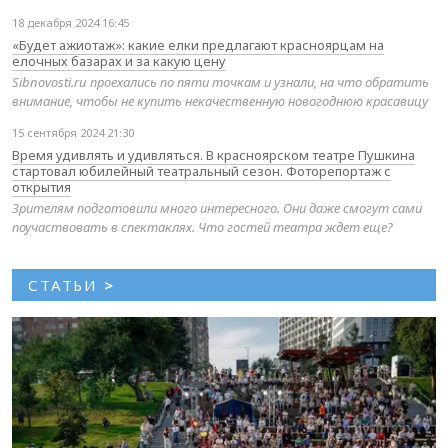
18 декабря 2024 16:45
«Будет ажиотаж»: какие елки предлагают красноярцам на
елочных базарах и за какую цену
Sibnovosti.ru проехались по пяти точкам и узнали, на что обратить
внимание, чтобы не купить некачественную новогоднюю красавицу
15 сентября 2024 21:30
Время удивлять и удивляться. В красноярском театре Пушкина
стартовал юбилейный театральный сезон. Фоторепортаж с
открытия
Зрителям подготовили много интересного. Они даже смогут сами
поучаствовать в спектаклях. Что гостей театра ждет еще?
СТАТЬИ
>