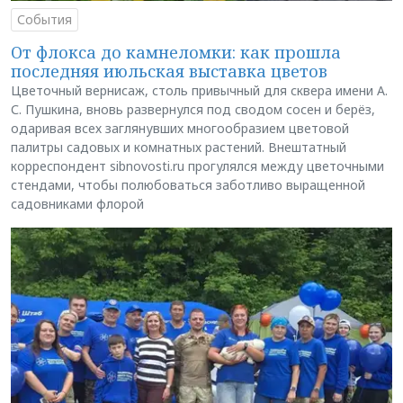
События
От флокса до камнеломки: как прошла
последняя июльская выставка цветов
Цветочный вернисаж, столь привычный для сквера имени А.
С. Пушкина, вновь развернулся под сводом сосен и берёз,
одаривая всех заглянувших многообразием цветовой
палитры садовых и комнатных растений. Внештатный
корреспондент sibnovosti.ru прогулялся между цветочными
стендами, чтобы полюбоваться заботливо выращенной
садовниками флорой