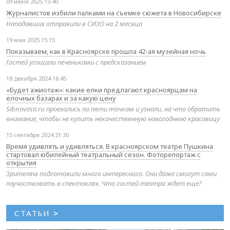
09 июня 2025 15:40
Журналистов избили палками на съемке сюжета в Новосибирске
Нападавших отправили в СИЗО на 2 месяца
19 мая 2025 15:15
Показываем, как в Красноярске прошла 42-ая музейная ночь
Гостей угощали печеньками с предсказанием
18 декабря 2024 16:45
«Будет ажиотаж»: какие елки предлагают красноярцам на
елочных базарах и за какую цену
Sibnovosti.ru проехались по пяти точкам и узнали, на что обратить
внимание, чтобы не купить некачественную новогоднюю красавицу
15 сентября 2024 21:30
Время удивлять и удивляться. В красноярском театре Пушкина
стартовал юбилейный театральный сезон. Фоторепортаж с
открытия
Зрителям подготовили много интересного. Они даже смогут сами
поучаствовать в спектаклях. Что гостей театра ждет еще?
СТАТЬИ
>