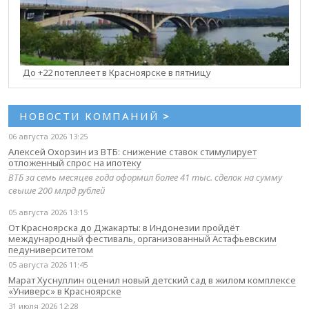
До +22 потеплеет в Красноярске в пятницу
НОВОСТИ КОМПАНИЙ
>
06 августа 2026 13:25
Алексей Охорзин из ВТБ: снижение ставок стимулирует
отложенный спрос на ипотеку
ВТБ за семь месяцев года оформил более 41 тыс. сделок на сумму
свыше 200 млрд рублей
05 августа 2026 13:15
От Красноярска до Джакарты: в Индонезии пройдёт
международный фестиваль, организованный Астафьевским
педуниверситетом
05 августа 2026 11:45
Марат Хуснуллин оценил новый детский сад в жилом комплексе
«Универс» в Красноярске
31 июля 2026 12:28