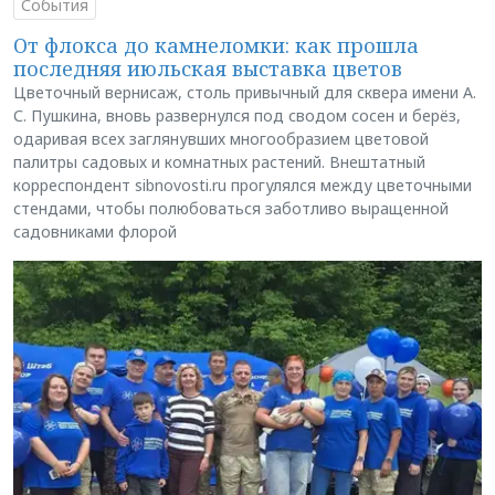
События
От флокса до камнеломки: как прошла
последняя июльская выставка цветов
Цветочный вернисаж, столь привычный для сквера имени А.
С. Пушкина, вновь развернулся под сводом сосен и берёз,
одаривая всех заглянувших многообразием цветовой
палитры садовых и комнатных растений. Внештатный
корреспондент sibnovosti.ru прогулялся между цветочными
стендами, чтобы полюбоваться заботливо выращенной
садовниками флорой