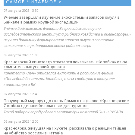
САМОЕ ЧИТАЕМОЕ
>
07 августа 2026 13:30
Учёные завершили изучение экосистемы и запасов омуля в
Байкале в рамках крупной экспедиции
Учёные Байкальского филиала Всероссийского научно-
исследовательского института рыбного хозяйства и океанографии»
изучили динамику формирования запасов омуля и состояние
экосистемы в рыбопромысловых районах озера
08 августа 2026 11:00
Красноярский кинотеатр отказался показывать «Колобка» из-за
сомнительных условий проката
Кинотеатр «Луч» отказался включать в расписание фильм
«Последний богатырь. Колобок», о чем сообщили в аккаунте
кинотеатра в ВК
07 августа 2026 12:45
Популярный маршрут до скалы Ермак в нацпарке «Красноярские
Столбы» сделали безопасным для туристов
Такой подарок городу сделали волонтёры компаний Эн+ и РУСАЛа
06 августа 2026 12:00
Красноярка, живущая на Пхукете, рассказала о реакции тайцев
на убийство россиян в Паттайе