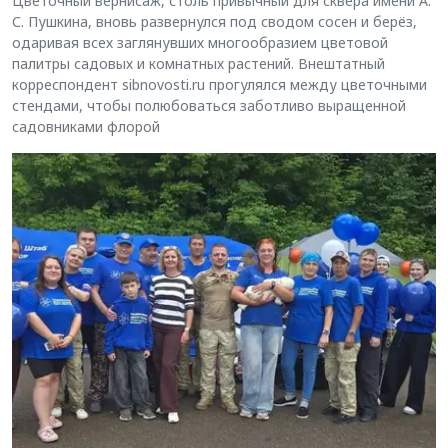
Цветочный вернисаж, столь привычный для сквера имени А.
С. Пушкина, вновь развернулся под сводом сосен и берёз,
одаривая всех заглянувших многообразием цветовой
палитры садовых и комнатных растений. Внештатный
корреспондент sibnovosti.ru прогулялся между цветочными
стендами, чтобы полюбоваться заботливо выращенной
садовниками флорой