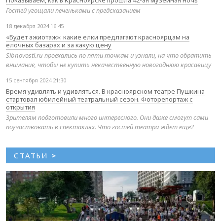
Гостей угощали печеньками с предсказанием
18 декабря 2024 16:45
«Будет ажиотаж»: какие елки предлагают красноярцам на
елочных базарах и за какую цену
Sibnovosti.ru проехались по пяти точкам и узнали, на что обратить
внимание, чтобы не купить некачественную новогоднюю красавицу
15 сентября 2024 21:30
Время удивлять и удивляться. В красноярском театре Пушкина
стартовал юбилейный театральный сезон. Фоторепортаж с
открытия
Зрителям подготовили много интересного. Они даже смогут сами
поучаствовать в спектаклях. Что гостей театра ждет еще?
СТАТЬИ
>