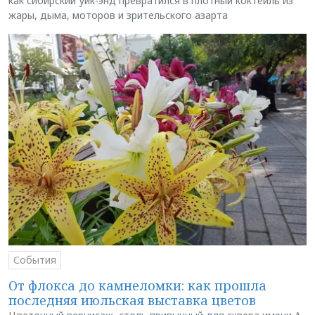
как сибирский уик-энд превратился в плотный коктейль из
жары, дыма, моторов и зрительского азарта
События
От флокса до камнеломки: как прошла
последняя июльская выставка цветов