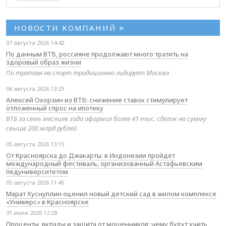
НОВОСТИ КОМПАНИЙ
>
07 августа 2026 14:42
По данным ВТБ, россияне продолжают много тратить на
здоровый образ жизни
По тратам на спорт традиционно лидирует Москва
06 августа 2026 13:25
Алексей Охорзин из ВТБ: снижение ставок стимулирует
отложенный спрос на ипотеку
ВТБ за семь месяцев года оформил более 41 тыс. сделок на сумму
свыше 200 млрд рублей
05 августа 2026 13:15
От Красноярска до Джакарты: в Индонезии пройдёт
международный фестиваль, организованный Астафьевским
педуниверситетом
05 августа 2026 11:45
Марат Хуснуллин оценил новый детский сад в жилом комплексе
«Универс» в Красноярске
31 июля 2026 12:28
Проценты, вклады и защита от мошенников: чему будут учить