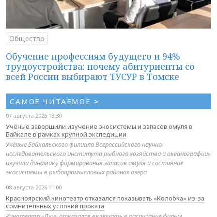
Общество
Обучение профессиям будущего и 94%
трудоустройства: почему абитуриенты со
всей России выбирают ТУСУР в Томске
САМОЕ ЧИТАЕМОЕ
>
07 августа 2026 13:30
Учёные завершили изучение экосистемы и запасов омуля в
Байкале в рамках крупной экспедиции
Учёные Байкальского филиала Всероссийского научно-
исследовательского института рыбного хозяйства и океанографии»
изучили динамику формирования запасов омуля и состояние
экосистемы в рыбопромысловых районах озера
08 августа 2026 11:00
Красноярский кинотеатр отказался показывать «Колобка» из-за
сомнительных условий проката
Кинотеатр «Луч» отказался включать в расписание фильм