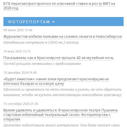
ВТБ пересмотрел прогноз по ключевой ставке и росту ВВП на
2026 год
ФОТОРЕПОРТАЖ
>
09 июня 2025 15:40
Журналистов избили палками на съемке сюжета в Новосибирске
Нападавших отправили в СИЗО на 2 месяца
19 мая 2025 15:15
Показываем, как в Красноярске прошла 42-ая музейная ночь
Гостей угощали печеньками с предсказанием
18 декабря 2024 16:45
«Будет ажиотаж»: какие елки предлагают красноярцам на
елочных базарах и за какую цену
Sibnovosti.ru проехались по пяти точкам и узнали, на что обратить
внимание, чтобы не купить некачественную новогоднюю красавицу
15 сентября 2024 21:30
Время удивлять и удивляться. В красноярском театре Пушкина
стартовал юбилейный театральный сезон. Фоторепортаж с
открытия
Зрителям подготовили много интересного. Они даже смогут сами