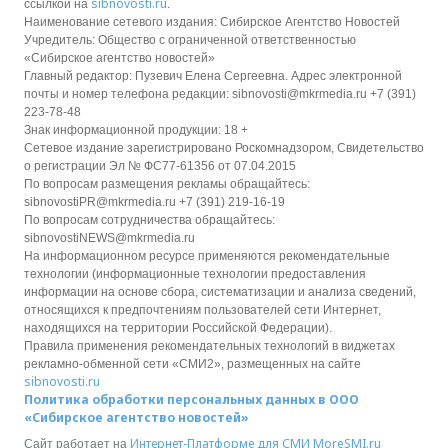
sibnovosti.ru
ссылкой на
.
Наименование сетевого издания: Сибирское Агентство Новостей
Учредитель: Общество с ограниченной ответственностью
«Сибирское агентство новостей»
Главный редактор: Пузевич Елена Сергеевна. Адрес электронной
почты и номер телефона редакции: sibnovosti@mkrmedia.ru +7 (391)
223-78-48
Знак информационной продукции: 18 +
Сетевое издание зарегистрировано Роскомнадзором, Свидетельство
о регистрации Эл № ФС77-61356 от 07.04.2015
По вопросам размещения рекламы обращайтесь:
sibnovostiPR@mkrmedia.ru +7 (391) 219-16-19
По вопросам сотрудничества обращайтесь:
sibnovostiNEWS@mkrmedia.ru
На информационном ресурсе применяются рекомендательные
технологии (информационные технологии предоставления
информации на основе сбора, систематизации и анализа сведений,
относящихся к предпочтениям пользователей сети Интернет,
находящихся на территории Российской Федерации).
Правила применения рекомендательных технологий в виджетах
рекламно-обменной сети «СМИ2», размещенных на сайте
sibnovosti.ru
Политика обработки персональных данных в ООО
«Сибирское агентство новостей»
Интернет-Платформе для СМИ
MoreSMI.ru
Сайт работает на