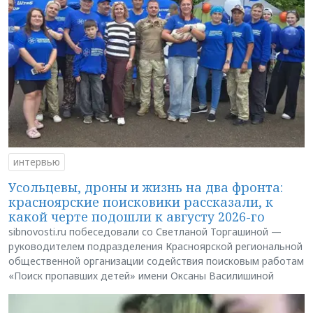
интервью
Усольцевы, дроны и жизнь на два фронта:
красноярские поисковики рассказали, к
какой черте подошли к августу 2026-го
sibnovosti.ru побеседовали со Светланой Торгашиной —
руководителем подразделения Красноярской региональной
общественной организации содействия поисковым работам
«Поиск пропавших детей» имени Оксаны Василишиной